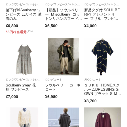
ロングワンピース/マキシワンピース
ロングワンピース/マキシワンピース
ロングワンピース/マキシワンピース
値下げ🐰Soulberry ワ
【新品】ソウルベリ
新品タグ付 SOUL BE
ンピース LLサイズ 試
ー M soulberry コッ
RRY アシメントリ
着のみ
トンリネンのフードワ
ー フリル ワンピー
ンピース
ス
¥6,800
¥6,500
¥4,000
(1%)
68円相当還元
ロングワンピース/マキシワンピース
ロングコート
ガウンコート
Soulberry 2way 花
ソウルベリー カーキ
ＳＵＫＵ HOMEスク
柄 ワンピース
コート
ホームDRESSING G
OWN ブラック S Ｍガ
¥7,000
¥6,980
ウン
¥8,700