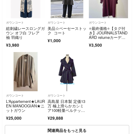
ガウンコート
ガウンコート
ガウンコート
総刺繍レースロングガ
美品☆ベーセーストッ
⭐️最終価格⭐️【タグ付
ウン オフ白 フレア
ク コート
き】JOURNALSTAND
袖 羽織り
ARD relumeカーディ
¥1,000
ガン
¥3,980
¥3,500
ガウンコート
ガウンコート
L'Appartement★LAUR
高島屋 日本製 定価13
EN MANOOGIAN★ニ
万 極上滑らかカシミ
ットガウン
ア100軽量ベルテッド
コート
¥25,000
¥29,888
関連商品をもっと見る