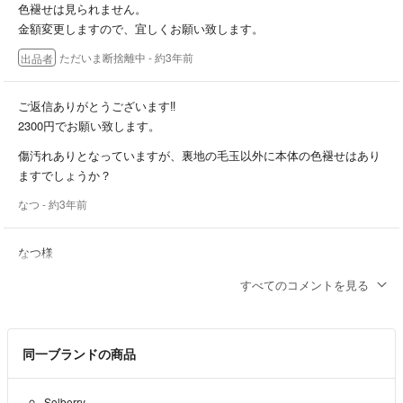
色褪せは見られません。
金額変更しますので、宜しくお願い致します。
ただいま断捨離中
- 約3年前
出品者
ご返信ありがとうございます‼︎
2300円でお願い致します。
傷汚れありとなっていますが、裏地の毛玉以外に本体の色褪せはあり
ますでしょうか？
なつ
- 約3年前
なつ様
コメントありがとうございます。
すべてのコメントを見る
出品したばかりで送料も含んでおります。
せめて2300円でお願いできないでしょうか。
ご検討宜しくお願い致します。
同一ブランドの商品
ただいま断捨離中
- 約3年前
出品者
Solberry