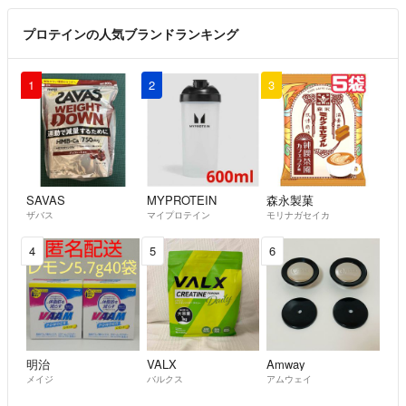
プロテインの人気ブランドランキング
1
2
3
SAVAS
MYPROTEIN
森永製菓
ザバス
マイプロテイン
モリナガセイカ
4
5
6
明治
VALX
Amway
メイジ
バルクス
アムウェイ