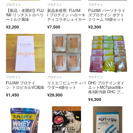
プロテイン
プロテイン
プロテイン
【新品・未開封】FUJ
新品未使用 FUJIM
FUJIMI パーソナライ
IMI リッチストロベリ
I プロテイン ハローキ
ズプロテイン ポテト
ーミルク風味
ティコラボシェイカー
クリーム 10袋セット
¥2,200
¥7,500
¥2,300
プロテイン
プロテイン
プロテイン
FUJIMI プロテイ
リミエ♡ビューティパ
DHC プロテインダイ
ン トロピカルVC風味
ウダー4袋セット
エットMCTplus5味×
各3袋15袋 DHC プロ
¥1,450
¥29,900
ティンダイエット MC
¥4,300
Tプラス