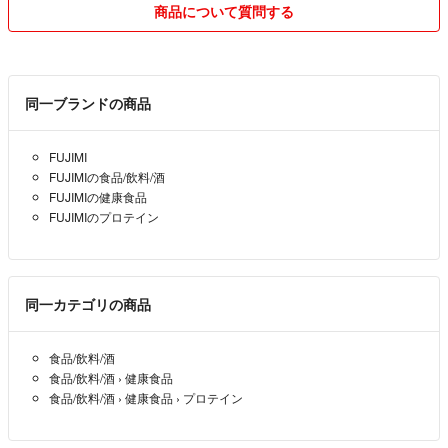
購入意思がない購入申請はやめてください。
商品について質問する
マナーのない方とのお取引きは極力避けさせていただきます。
同一ブランドの商品
FUJIMI
FUJIMIの食品/飲料/酒
FUJIMIの健康食品
FUJIMIのプロテイン
同一カテゴリの商品
食品/飲料/酒
食品/飲料/酒
›
健康食品
食品/飲料/酒
›
健康食品
›
プロテイン