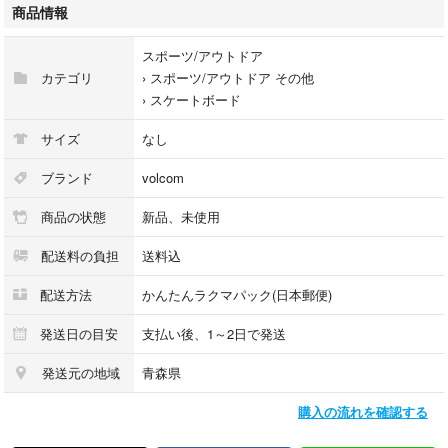
います。
商品情報
神経質な方や細かい方のご購入はお断りさせて頂きます。
スポーツ/アウトドア
カテゴリ
›
スポーツ/アウトドア その他
よろしくお願いします。
›
スケートボード
ご覧いただきありがとうございます。
サイズ
なし
ブランド
volcom
商品の状態
新品、未使用
配送料の負担
送料込
配送方法
かんたんラクマパック(日本郵便)
発送日の目安
支払い後、1～2日で発送
発送元の地域
青森県
購入の流れを確認する