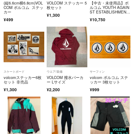
(縦6.6cm横6.8cm)VOL
VOLCOM ステッカー 5
【中古・未使用品】ボ
COM ボルコム ステッ
枚セット
ルコム YOUTH AGAIN
カー
ST ESTABLISHMEN
¥1,300
T スケートボード デッ
¥499
¥10,750
キ SIL T671700 VOLC
OM 90年代 ビンテー
ジ デットストック
スケートボード
ウエア/装備
サーフィン
volcomステッカー6枚
VOLCOM 撥水パーカ
volcom ボルコム ステ
セット 非売品
ー Lサイズ
ッカー 3枚セット
¥1,300
¥2,200
¥999