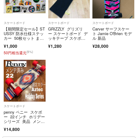
スケートボード
スケートボード
スケートボード
【期間限定セール】ST
GRIZZLY グリズリ
Carver サーフスケー
USSY 防水仕様ステッ
ー スケートボード デ
ト Jamie O'Brien モデ
カー 50枚セット まと
ッキテープ スケボ
ル 新品
め売り
ー 専用箱発送
¥1,000
¥1,280
¥28,000
(5%)
50円相当還元
スケートボード
penny ペニー スケボ
ー 22インチ ホリデー
シリーズ 美品 メンテ
ナンス済み スケート
¥14,800
ボード コンプリー
ト Aztec