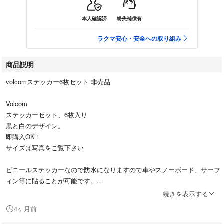
本人確認済
紛失補償有
ラクマ安心・安全への取り組み
商品説明
volcomステッカー6枚セット 非売品
Volcom
ステッカーセット、6枚入り
黒と白のデザイン。
即購入OK！
サイズは写真をご覧下さい
ビニールステッカーなので防水になりますので車やスノーボード、サーフ
ィン等に貼ることが可能です。
続きを表示する
新品未使用品ですが
4ヶ月前
保管による曲がり、擦れ傷、シワや角の剥がれ、黄ばみ等ある場合がござ