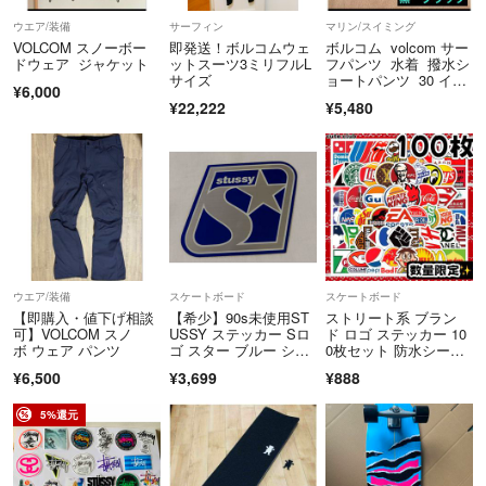
ウエア/装備
サーフィン
マリン/スイミング
VOLCOM スノーボー
即発送！ボルコムウェ
ボルコム volcom サー
ドウェア ジャケット
ットスーツ3ミリフルL
フパンツ 水着 撥水シ
サイズ
ョートパンツ 30 イン
¥6,000
チ 黒
¥22,222
¥5,480
ウエア/装備
スケートボード
スケートボード
【即購入・値下げ相談
【希少】90s未使用ST
ストリート系 ブラン
可】VOLCOM スノ
USSY ステッカー Sロ
ド ロゴ ステッカー 10
ボ ウェア パンツ
ゴ スター ブルー シル
0枚セット 防水シー
バー
ル オシャレ
¥6,500
¥3,699
¥888
5%還元