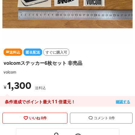
送料込
匿名配送
すぐに購入可
volcomステッカー6枚セット 非売品
volcom
1,300
¥
送料込
11
条件達成でポイント最大
倍還元！
確認する
いいね 0件
コメント 0件