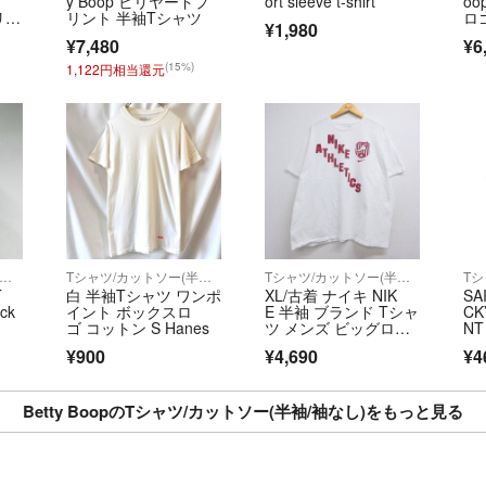
y Boop ビリヤードプ
ort sleeve t-shirt
o
します！ 気持ち
リン
リント 半袖Tシャツ
ロ
¥1,980
お願いいたします
¥7,480
¥6
(15%)
1,122円相当還元
※ご購入後にフォ
※値引き交渉後や
せん
◇◆◇
まとめてご購入し
フォロー割引から
シャツ/カットソー(半袖/袖なし)
Tシャツ/カットソー(半袖/袖なし)
Tシャツ/カットソー(半袖/袖なし)
T
白 半袖Tシャツ ワンポ
XL/古着 ナイキ NIK
SA
こちらも合わせて
ck
イント ボックスロ
E 半袖 ブランド Tシャ
CK
ゴ コットン S Hanes
ツ メンズ ビッグロ
NT
ゴ ウィングフット 大
◇◆◇
¥900
¥4,690
¥4
きいサイズ コット
ン クルーネック ホワ
イト 26jul31
間違えて異なる商
Betty BoopのTシャツ/カットソー(半袖/袖なし)をもっと見る
ねます
◇◆◇