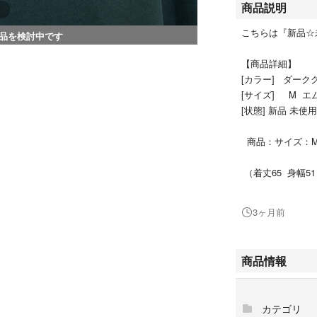
商品説明
こちらは『新品☆
品を検討中です
【商品詳細】
[カラー] ダーク
[サイズ] M エ
[状態] 新品 未使
商品：サイズ：
（着丈65 身幅5
こんにちは☆
3ヶ月前
ご閲覧ありがとう
【フォロ割り特典
商品情報
☆コメントに
フォロー割希望
カテゴリ