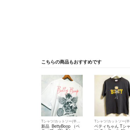
こちらの商品もおすすめです
Tシャツ/カットソー(半袖/袖なし)
T
新品 BettyBoop （ベ
ベティちゃん Tシ