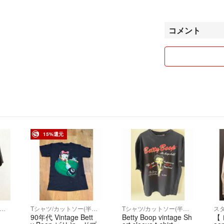
1,001～1,999円
2,001～3,999円
4,000～5,999円
コメント
6,000～9,999円
10,000円以上 1
まとめてご購入し
ここからさらにお
こちらも合わせて
ご覧いただきありが
15%還元
でお値引き可能！ 
リオやディズニー
品・未使用品を中
使用品でも、自宅
送中の事故・紛失
品に関するご質問
シャツ/カットソー(半袖/袖なし)
Tシャツ/カットソー(半袖/袖なし)
Tシャツ/カットソー(半袖/袖なし)
ス
ォロー割あります
ャ
90年代 Vintage Bett
Betty Boop vintage Sh
【 
め購入ご希望の方