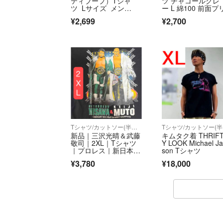
ティブープ）Tシャ
ツ チャコールグレ
ツ Lサイズ メン
ー L 綿100 前面プ
ズ 白色
ト betty
¥2,699
¥2,700
Tシャツ/カットソー(半袖/袖なし)
T
新品｜三沢光晴＆武藤
キムタク着 THRIF
敬司｜2XL｜Tシャツ
Y LOOK Michael Ja
｜プロレス｜新日本｜
son Tシャツ
NOAH｜ノア｜引退記
¥3,780
¥18,000
念｜全日本プロレス｜
綿100%