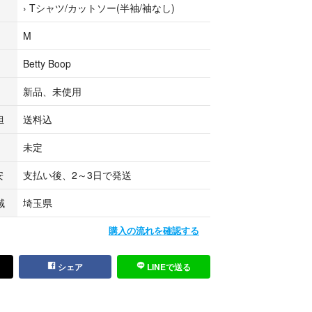
›
Tシャツ/カットソー(半袖/袖なし)
 100円引き
M
 200円引き
 300円引き
Betty Boop
 500円引き
,000円引き
新品、未使用
ていただければ
担
送料込
値引きさせて頂きます。
未定
コメント下さい。
安
支払い後、2～3日で発送
域
埼玉県
ベティブープ）
購入の流れを確認する
着心地
シェア
LINEで送る
ックスとしても着れるのでカップルや兄弟でもおす