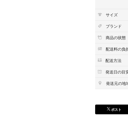
商品金額 割引額
1,001～1,999円
サイズ
2,001～3,999円
4,000～5,999円
ブランド
6,000～9,999円
10,000円以上 1
商品の状態
まとめてご購入し
配送料の負
ここからさらにお
配送方法
こちらも合わせて
発送日の目
Betty Boop
発送元の地
BettyBoop （
乾きが速く快適な
ポスト
男女兼用のユニセ
すめ！