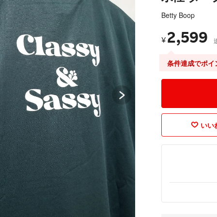
Betty Boop
2,599
¥
条件達成でポイ
いいね