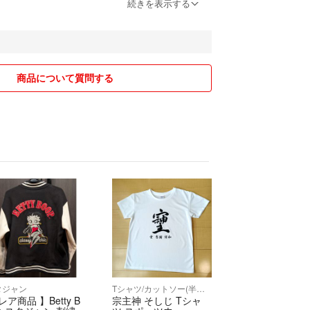
 100円引き
続きを表示する
 200円引き
 300円引き
 500円引き
,000円引き
商品について質問する
ていただければ
値引きさせて頂きます。
コメント下さい。
とうございます！ ⭐️即購入大歓迎！ ⭐️まとめ買い
⭐️24時間以内に発送を心掛けています。！ 主にサン
、レディースアパレルを中心に出品しています。 新
心に取り扱っております。 【注意事項】 ・新品未
保管のため完璧を求める方はご遠慮ください。 ・配
等は責任を負いかねますのでご了承ください。 ・商
はお気軽にコメントください！ 【お得情報】 ・フ
タジャン
Tシャツ/カットソー(半袖/袖なし)
！（プロフか商品説明をご確認ください） ・おまと
レア商品 】Betty B
宗主神 そしじ Tシャ
は、コメントいただければさらにお値引き対応いた