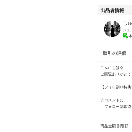
コメントなしの即
出品者情報
お洋服の一覧で見
じゅん
ジュン
↓↓↓
#HLLSPDall
取引の評価
⚫-18
こんにちは☆
ご閲覧ありがとう
【フォロ割り特典
☆コメントに
フォロー割希望
商品金額 割引額