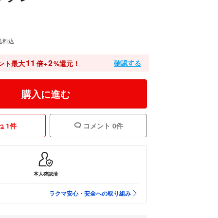
送料込
11
2
確認する
ント最大
倍+
%還元！
購入に進む
 1件
コメント 0件
本人確認済
ラクマ安心・安全への取り組み