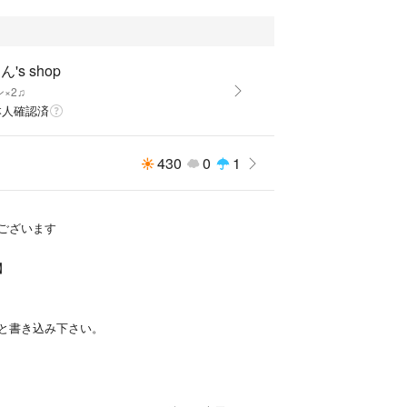
購入可能です。
れます
's shop
×2♫
本人確認済
430
0
1
ございます
】
と書き込み下さい。