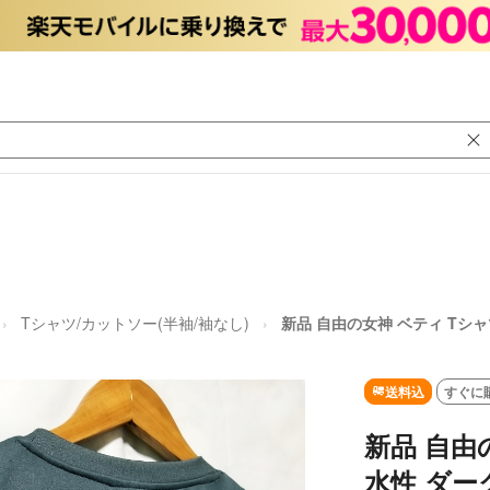
Tシャツ/カットソー(半袖/袖なし)
新品 自由の女神 ベティ Tシャ
送料込
すぐに
新品 自由
水性 ダー