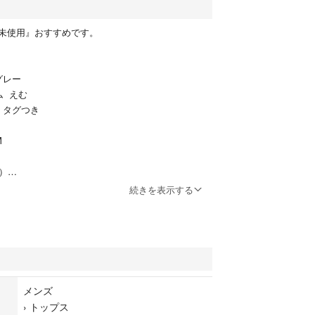
未使用』おすすめです。
グレー
ム えむ
用 タグつき
M
1）
続きを表示する
ございます。
】
メンズ
と書き込み下さい。
›
トップス