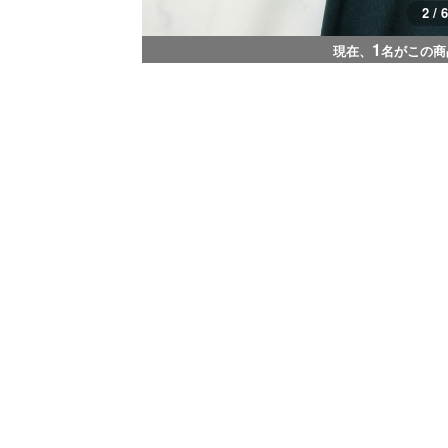
3 / 6
1
現在、
名がこの商