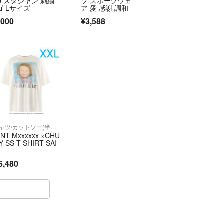
op スタジャン 刺繍
ツ スポーツウェ
の良いお取引を心がけております。 どうぞよろしく
ゴ Lサイズ
ア 愛 感謝 調和
♪
,000
¥3,588
ロー割引はできません
希望価格、タイムセール中もフォロー割引はできま
ていただければ
さらにお値引きさせて頂きます。
Tシャツ/カットソー(半袖/袖なし)
INT Mxxxxxx ×CHU
コメント下さい。
Y SS T-SHIRT SAI
6,480
品を送ってしまった時を除く、返品や交換は致しか