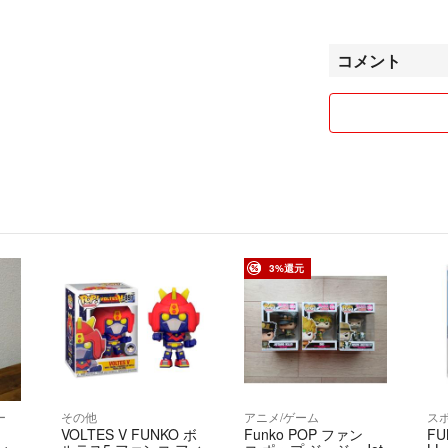
フォロー割→10
リピーター割→10
コメント
※取引優先、40
記します。
※必ず購入前に、
引きはできませんm(
不定期で期間限定
は、途中でも終了
めです♪※価格は
3%還元
これらの中で興味
にどうぞ！(*´∀`*)
ー
その他
アニメ/ゲーム
ス
VOLTES V FUNKO ボ
Funko POP ファン
FU