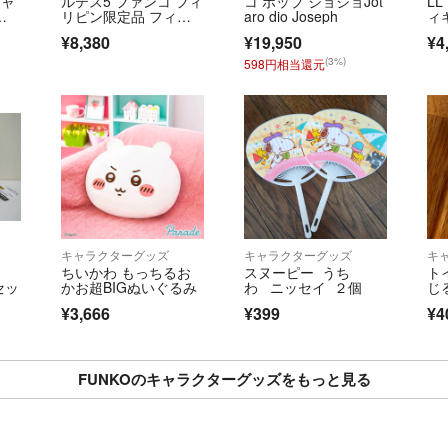
チャ
ルテス5 ファンコ フィ
コ ポップ ジョジョJot
LL 
フ
リピン限定品 フィギ
aro dio Joseph
ィ
ュア
¥8,380
¥19,950
¥4
(3%)
598円相当還元
キャラクターグッズ
キャラクターグッズ
キ
ちいかわ もっちるお
スヌーピー うち
ト
セッ
かお超BIGぬいぐるみ
わ ニッセイ ２個
じ
¥3,666
¥399
¥4
FUNKOのキャラクターグッズをもっと見る