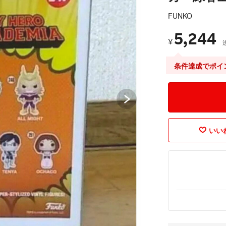
FUNKO
5,244
¥
条件達成でポイ
いいね