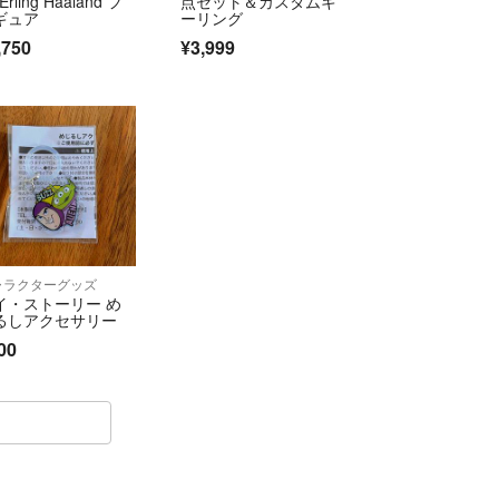
Erling Haaland フ
点セット＆カスタムキ
ギュア
ーリング
,750
¥3,999
ャラクターグッズ
イ・ストーリー め
るしアクセサリー
00