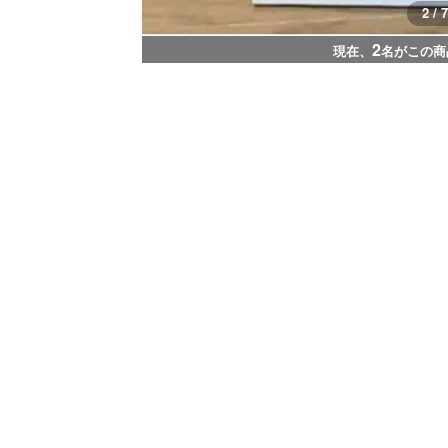
2 / 7
2
現在、
名がこの商