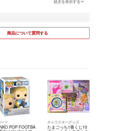
続きを表示する
0円引き
0円引き
0円以上の商品のみ、割引除外品は商品のコメントで明
商品について質問する
割引対象である旨をご連絡ください。購入後のお値
_ _)m
セールも行いますが、購入のコメントがないもの
する場合がございます。セール時のご購入がおすす
様々な要因で上がるケースもございます。
あるものや、これ持ってる？などのご質問はお気軽
ノ
ポーツ
キャラクターグッズ
NKO POP FOOTBA
たまごっち1番くじ10