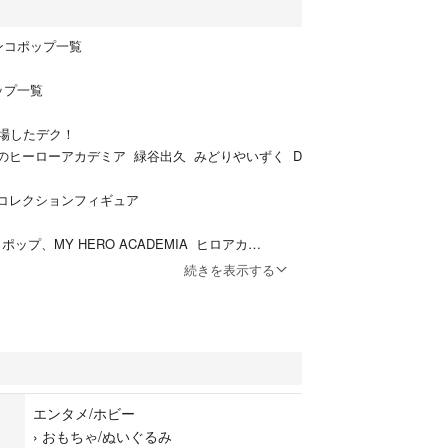
ンコポップ一覧
ップ一覧
も登場したデク！
僕のヒーローアカデミア 緑谷出久 みどりやいずく D
·コレクションフィギュア
ンコポップ、MY HERO ACADEMIA ヒロアカ
続きを表示する
ので、私はケースを開けてはいませんが、前の持ち
かは確証はありません。
なのでケースに傷等もございますので、完美品を求
さい。日本未発売。
 SERIES #247
エンタメ/ホビー
›
おもちゃ/ぬいぐるみ