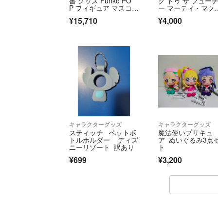
書 グッズ Funko PO
ク トゥ ザ フュー
P フィギュア マスコッ
ー マーティ・マク
ト 蔵馬
ライ 未開封
¥15,710
¥4,000
キャラクターグッズ
キャラクターグッズ
スティッチ ペットボ
魔法使いプリキュ
トルホルダー ディズ
ア ぬいぐるみ3点
ニーリゾート 訳あり
ト
¥699
¥3,200