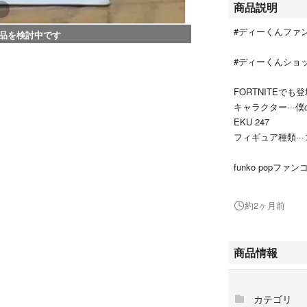
商品説明
#ディーくんファ
品を検討中です
#ディーくんショ
FORTNITEで
キャラクター···
EKU 247
フィギュア種類··
funko popファ
譲ってもらったも
約2ヶ月前
主が未開封かどう
中古品。素人保管
める方はご遠慮下
商品情報
POP! ANIMATION
カテゴリ
緑谷出久