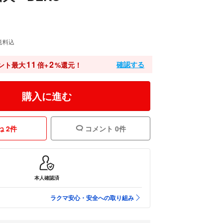
送料込
11
2
確認する
ント最大
倍+
%還元！
購入に進む
 2件
コメント 0件
本人確認済
ラクマ安心・安全への取り組み