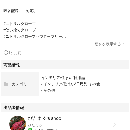
匿名配送にて対応。
#ニトリルグローブ
#使い捨てグローブ
#ニトリルグローブパウダーフリー
#使い捨て手袋
続きを表示する
#ニトリル手袋
4ヶ月前
#洗車
#清掃
商品情報
#パウダーフリー
#処置
インテリア/住まい/日用品
#食品取扱用品
カテゴリ
›
インテリア/住まい/日用品 その他
#食品衛生法適合
›
その他
出品者情報
ぴたまる's shop
ぴたまる