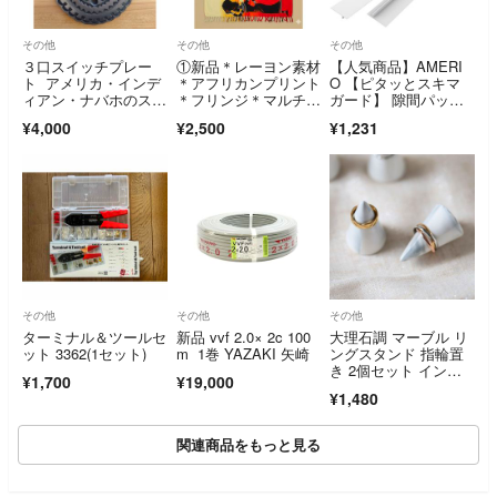
その他
その他
その他
３口スイッチプレー
①新品＊レーヨン素材
【人気商品】AMERI
ト アメリカ・インデ
＊アフリカンプリント
O 【ピタッとスキマ
ィアン・ナバホのスタ
＊フリンジ＊マルチク
ガード】 隙間パッキ
ンプワークコンチョ風
ロス＊パレオ＊サロン
ン 洗面台 隙間ガ
¥4,000
¥2,500
¥1,231
その他
その他
その他
ターミナル＆ツールセ
新品 vvf 2.0× 2c 100
大理石調 マーブル リ
ット 3362(1セット)
m 1巻 YAZAKI 矢崎
ングスタンド 指輪置
き 2個セット インテ
¥1,700
¥19,000
リア◎
¥1,480
関連商品をもっと見る