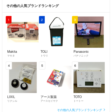
その他の人気ブランドランキング
1
2
3
Makita
TOLI
Panasonic
マキタ
トウリ
パナソニック
4
5
6
LIXIL
アース製薬
TOTO
リクシル
アースセイヤク
トートー
その他の人気ブランドランキング