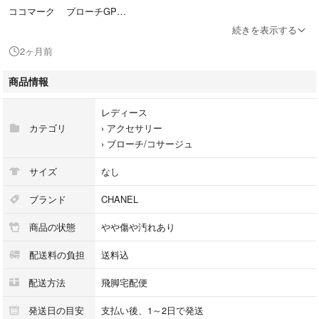
ココマーク ブローチGP
続きを表示する
2ヶ月前
素材
商品情報
GP×ラインストーン（シャンパンゴールドメッキ）
レディース
カテゴリ
›
アクセサリー
›
ブローチ/コサージュ
カラー
サイズ
なし
シャンパンゴールド
ブランド
CHANEL
商品の状態
やや傷や汚れあり
サイズ
配送料の負担
送料込
配送方法
飛脚宅配便
約W5cm×H3.5cm
発送日の目安
支払い後、1～2日で発送