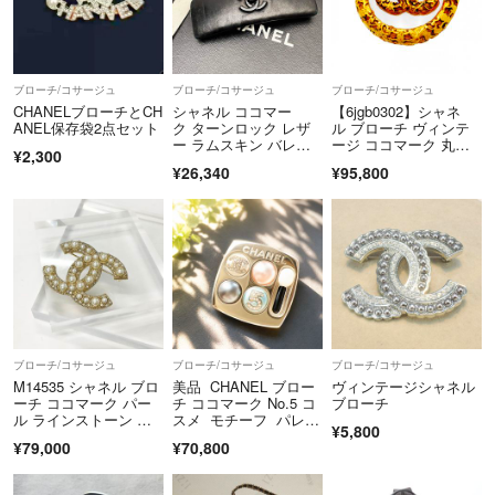
インターネットにて年中無休24時間受付しております。
◆お問い合わせについて
ブローチ/コサージュ
ブローチ/コサージュ
ブローチ/コサージュ
【コメントでのお問い合わせの場合】
CHANELブローチとCH
シャネル ココマー
【6jgb0302】シャネ
年中無休24時間受付しております。
ANEL保存袋2点セット
ク ターンロック レザ
ル ブローチ ヴィンテ
ー ラムスキン バレッ
ージ ココマーク 丸
¥2,300
タ コサージュ 黒
型 サークル GPメッ
¥26,340
¥95,800
キ ゴールド【中古】レ
ディース
ブローチ/コサージュ
ブローチ/コサージュ
ブローチ/コサージュ
M14535 シャネル ブロ
美品 CHANEL ブロー
ヴィンテージシャネル
ーチ ココマーク パー
チ ココマーク No.5 コ
ブローチ
ル ラインストーン ゴ
スメ モチーフ パレッ
¥5,800
ールド
ト
¥79,000
¥70,800