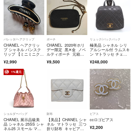
バレッタ/ヘアクリップ
ポーチ
リュック/バックパック
CHANEL ヘアクリッ
CHANEL 2020年ホリ
極美品 シャネル シリ
プ シャネル バンスク
デー限定 黒✕金 ノベ
アルシール付 ラムスキ
リップ 【ミニミニクリ
ルティポーチ 元箱な
ン マトラッセ チェー
ップ付き】
し チェーン付
ン リュックサック シ
¥2,990
¥9,500
¥248,000
ョルダー バッグ レデ
ィース UTR EM16-3
1%還元
ショルダーバッグ
財布
ピアス
CHANEL 展示品級美
【美品】CHANEL シャ
ccロゴピアス
品 シャネル 25SS シャ
ネル マトラッセ 三つ
¥2,200
ネル25 スモール マト
折り財布 キャビアス
ラッセ チェーンショル
キン