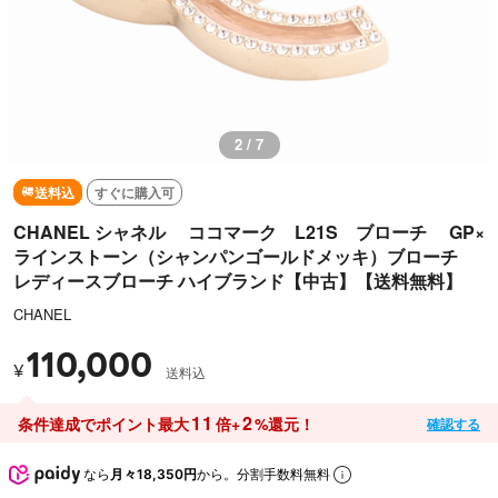
2 / 7
送料込
すぐに購入可
CHANEL シャネル ココマーク L21S ブローチ GP×
ラインストーン（シャンパンゴールドメッキ）ブローチ
レディースブローチ ハイブランド【中古】【送料無料】
CHANEL
110,000
¥
送料込
11
2
条件達成でポイント最大
倍+
%還元！
確認する
なら
月々18,350円
から。分割手数料無料