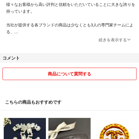
様々なお客様から高い評判と信頼をいただいていることに大きな誇りを
持っています。
当社が提供する各ブランドの商品は少なくとも3人の専門家チームによ
る、
徹底的な査定プロセスを通って厳選されています。
続きを表示する
お客様がさらに安心感を持ってもらうよう、
コメント
すべての商品を最も優れた状態でお客様のもとに届けるようしておりま
す。
商品について質問する
＝＝＝＝＝＝＝＝＝＝＝＝＝＝
こちらのアカウントはラクマ公式パートナーの株式会社R-NEXTによっ
て運営されています。
▼特商法
こちらの商品もおすすめです
https://fril.jp/ts/official/law/a289/
▼返品特約
https://fril.jp/ts/official/law/a289/#return_policy
◆ご注文について