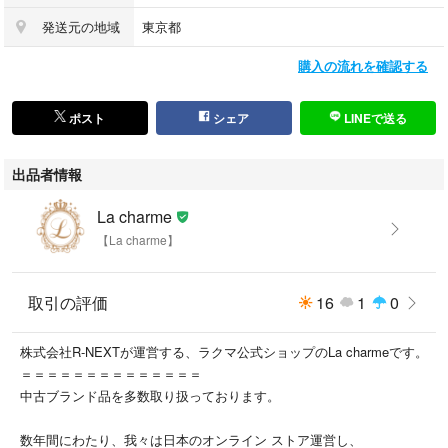
発送元の地域
東京都
シリアル
購入の流れを確認する
L21S
ポスト
シェア
LINEで送る
付属品
出品者情報
La charme
箱・保存袋
【La charme】
外側状態
取引の評価
16
1
0
株式会社R-NEXTが運営する、ラクマ公式ショップのLa charmeです。
状態綺麗
＝＝＝＝＝＝＝＝＝＝＝＝＝＝
中古ブランド品を多数取り扱っております。
古物商許可番号 第304361805667号/東京都公安委員会/古物商許可証
数年間にわたり、我々は日本のオンライン ストア運営し、