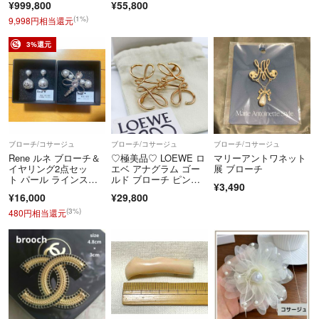
¥999,800
¥55,800
ダーバッグ AS5293 キ
ャビアスキン レザ
(1%)
9,998円相当還元
ー ピンク ワンショル
ダー ココマーク SAラ
3%還元
ンク 鑑定済 中古 シャ
ネルバッグ
ブローチ/コサージュ
ブローチ/コサージュ
ブローチ/コサージュ
Rene ルネ ブローチ＆
♡極美品♡ LOEWE ロ
マリーアントワネット
イヤリング2点セッ
エベ アナグラム ゴー
展 ブローチ
ト パール ラインスト
ルド ブローチ ピンブ
¥3,490
ーン
ローチ 証明書付き 箱
¥16,000
¥29,800
付き レディース
(3%)
480円相当還元