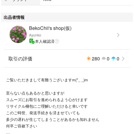
ろで水キレイ #メダカ鉢 #丸30 #金魚鉢 #みかげ石風 #和風
出品者情報
BekoChii's shop(仮)
Ayunko
本人確認済
取引の評価
280
0
0
ご覧いただきまして有難うございますm(*_ _)m
至らない点もあるかと思いますが
スムーズにお取引を進められるよう心がけます
リサイクル梱包にご理解いただけると幸いです
このご時世、発送手続きを済ませていても
多少の遅れが生じてしまうことがあるかも知れません
何卒ご容赦下さい