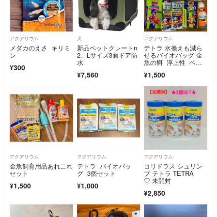
アクアリウム
犬
アクアリウム
メダカのえさ キリミ
新品ペットクレートn
テトラ 水換えも減ら
ン
2、Lサイズ3面ドア防
せるバイオバッグ 金
水
魚の餌 浮上性 ベス
¥300
トバイオ等セット
¥7,560
¥1,500
アクアリウム
アクアリウム
アクアリウム
金魚飼育用品あれこれ
テトラ バイオバッ
コリドラス シュリン
セット
グ 3個セット
プ テトラ TETRA
♡ 未開封
¥1,500
¥1,000
¥2,850