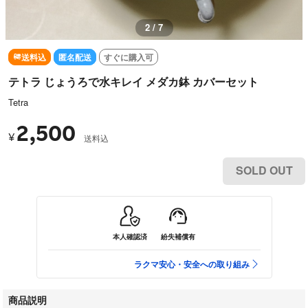
3 / 7
送料込
匿名配送
すぐに購入可
テトラ じょうろで水キレイ メダカ鉢 カバーセット
Tetra
2,500
¥
送料込
SOLD OUT
本人確認済
紛失補償有
ラクマ安心・安全への取り組み
商品説明