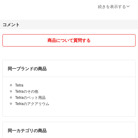
喫煙者ではありませんが、現在、猫と暮らしております
続きを表示する
よろしくお願い致しますm(*_ _)m
コメント
商品について質問する
同一ブランドの商品
Tetra
Tetraのその他
Tetraのペット用品
Tetraのアクアリウム
同一カテゴリの商品