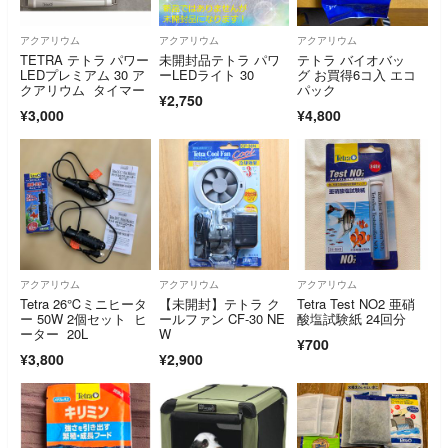
アクアリウム
アクアリウム
アクアリウム
TETRA テトラ パワー
未開封品テトラ パワ
テトラ バイオバッ
LEDプレミアム 30 ア
ーLEDライト 30
グ お買得6コ入 エコ
クアリウム タイマー
パック
¥2,750
¥3,000
¥4,800
アクアリウム
アクアリウム
アクアリウム
Tetra 26℃ミニヒータ
【未開封】テトラ ク
Tetra Test NO2 亜硝
ー 50W 2個セット ヒ
ールファン CF-30 NE
酸塩試験紙 24回分
ーター 20L
W
¥700
¥3,800
¥2,900