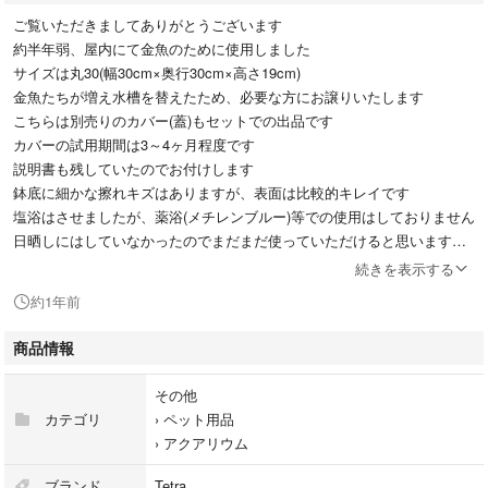
ご覧いただきましてありがとうございます
約半年弱、屋内にて金魚のために使用しました
サイズは丸30(幅30cm×奥行30cm×高さ19cm)
金魚たちが増え水槽を替えたため、必要な方にお譲りいたします
こちらは別売りのカバー(蓋)もセットでの出品です
カバーの試用期間は3～4ヶ月程度です
説明書も残していたのでお付けします
鉢底に細かな擦れキズはありますが、表面は比較的キレイです
塩浴はさせましたが、薬浴(メチレンブルー)等での使用はしておりません
日晒しにはしていなかったのでまだまだ使っていただけると思います
ホースとペットボトルじょうろのヘッドは未使用で、アクセサリー類も半
続きを表示する
年弱使用しました
約1年前
ご理解いただける方のご購入お待ちしております
商品情報
テトラ じょうろでキレイメダカ鉢 丸30 みかげ 水を入れ替えることがで
きる 睡蓮鉢 金魚鉢 割れにくい 頑丈 樹脂製 軽量
その他
ブランド：Tetra
カテゴリ
›
ペット用品
›
アクアリウム
#Tetra #テトラ #メダカ #金魚 #淡水魚 #鳥よけカバー #水槽セット #オー
バーフロー #室内 #屋外 #小学生 #夏休み #宿題 #自由研究 #飼育 #じょう
ブランド
Tetra