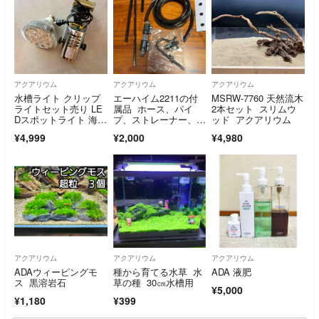
アクアリウム
アクアリウム
アクアリウム
水槽ライト クリップ
エーハイム2211の付
MSRW-7760 天然流木
ライトセット売り LE
属品 ホース、パイ
2本セット スリムウ
Dスポットライト 海水
プ、ストレーナー、ダ
ッド アクアリウム
魚 サンゴ
ブルタップ等
¥4,999
¥2,000
¥4,980
アクアリウム
アクアリウム
アクアリウム
ADAウィーピングモ
種から育てる水草 水
ADA 液肥
ス 黒溶岩石
草の種 30㎝水槽用
¥5,000
¥1,180
¥399