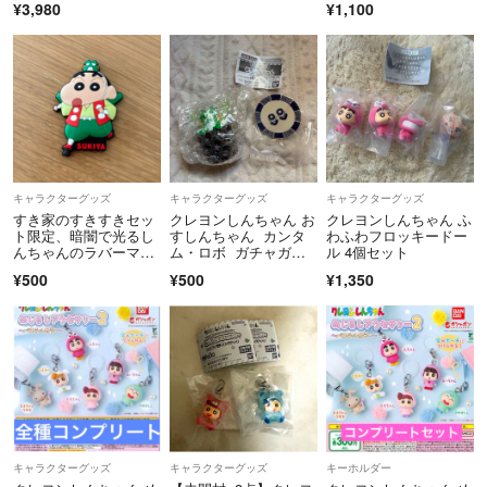
¥3,980
¥1,100
中古品に御理解ある方のみ宜しくお願い致します★
チャガチャ しんちゃ
ル
ん ひまわり ひろ
し みさえ 銀の介
宜しくお願いします★
キャラクターグッズ
キャラクターグッズ
キャラクターグッズ
すき家のすきすきセッ
クレヨンしんちゃん お
クレヨンしんちゃん ふ
ト限定、暗闇で光るし
すしんちゃん カンタ
わふわフロッキードー
んちゃんのラバーマグ
ム・ロボ ガチャガチ
ル 4個セット
ネット
ャ
¥500
¥500
¥1,350
キャラクターグッズ
キャラクターグッズ
キーホルダー