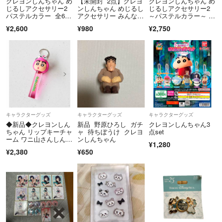
クレヨンしんちゃん め
【未開封 2点】クレヨ
クレヨンしんちゃん め
じるしアクセサリー2
ンしんちゃん めじるし
じるしアクセサリー2
パステルカラー 全6種
アクセサリー みんなで
～パステルカラー～ コ
コンプリー
くまパジャマ
ンプリートセット
¥2,600
¥980
¥2,750
キャラクターグッズ
キャラクターグッズ
キャラクターグッズ
◆新品◆クレヨンしん
新品 野原ひろし ガチ
クレヨンしんちゃん3
ちゃん リップキーチャ
ャ 待ちぼうけ クレヨ
点set
ーム ワニ山さんしんち
ンしんちゃん
¥1,280
ゃん
¥2,380
¥650