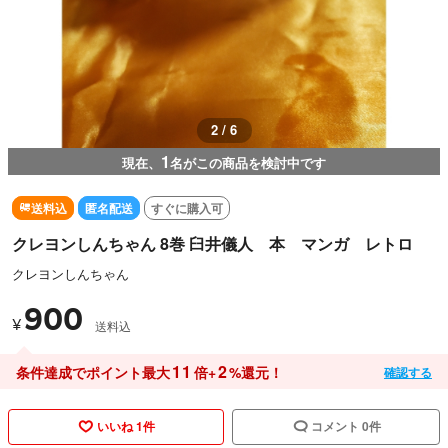
3 / 6
1
現在、
名がこの商品を検討中です
送料込
匿名配送
すぐに購入可
クレヨンしんちゃん 8巻 臼井儀人 本 マンガ レトロ
クレヨンしんちゃん
900
¥
送料込
11
2
条件達成でポイント最大
倍+
%還元！
確認する
いいね 1件
コメント 0件