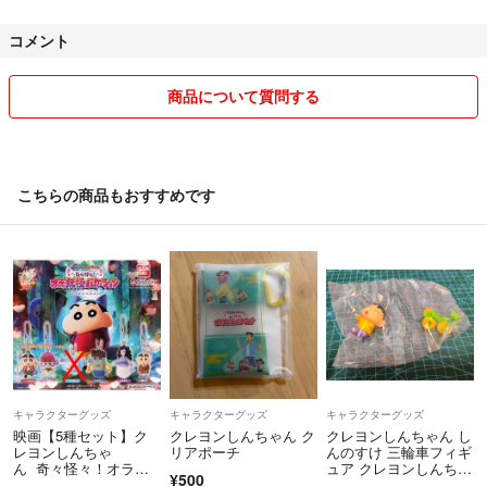
断捨離中です
コメント
ペットなし
喫煙者なし
商品について質問する
簡易包装
お値下げ交渉可能◯
こちらの商品もおすすめです
おまとめ割引可能◯
発送4～7日としていますが
旅行などいってない限り
二日以内には発送を実施しています
素人検品、素人保管ですので見落としがあるかもしれません写真を、よ
くご覧になって
キャラクターグッズ
キャラクターグッズ
キャラクターグッズ
御購入お願い致します
映画【5種セット】ク
クレヨンしんちゃん ク
クレヨンしんちゃん し
レヨンしんちゃ
リアポーチ
んのすけ 三輪車フィギ
ん 奇々怪々！オラの
ュア クレヨンしんちゃ
¥500
妖怪バケーション ガ
ん おバカスタムビーク