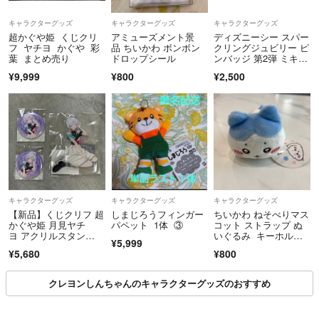
キャラクターグッズ
キャラクターグッズ
キャラクターグッズ
超かぐや姫 くじクリ
アミューズメント景
ディズニーシー スパー
フ ヤチヨ かぐや 彩
品 ちいかわ ボンボン
クリングジュビリー ピ
葉 まとめ売り
ドロップシール
ンバッジ 第2弾 ミキミ
ニ 25周年
¥9,999
¥800
¥2,500
キャラクターグッズ
キャラクターグッズ
キャラクターグッズ
【新品】くじクリフ 超
しまじろうフィンガー
ちいかわ ねそべりマス
かぐや姫 月見ヤチ
パペット 1体 ③
コット ストラップ ぬ
ヨ アクリルスタン
いぐるみ キーホルダ
¥5,999
ド 缶バッジ
ー ハチワレ ストラッ
¥5,680
¥800
プ ぬいぐるみマスコ
ット
クレヨンしんちゃんのキャラクターグッズのおすすめ