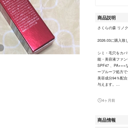
商品説明
さくらの森 リノク
2026.03に購入
シミ・毛穴をカバ
能・美容液ファン
SPF47 、PA
ープルーフ処方で
美容成分94％配
与えます。
⚠️発送は簡易包
4ヶ月前
で、ご理解いただけ
#さくらの森
商品情報
#リノクル