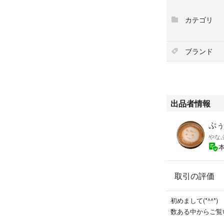
#リンクルケアフ
#ファンデーショ
カテゴリ
#リキッドファン
#美容液ファンデ
#ウォータープル
ブランド
出品者情報
ぷぅ
やな
取引の評価
初めまして(*^^*)
数ある中からご覧い