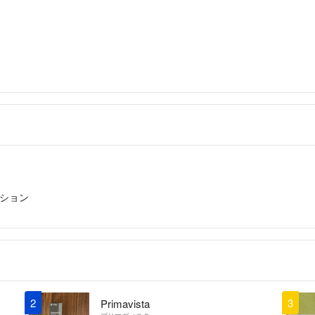
ション
2
3
Primavista