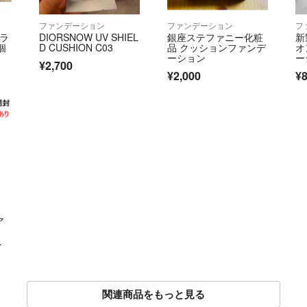
ファンデーション
ファンデーション
フ
ブラ
DIORSNOW UV SHIEL
銀座ステファニー化粧
新
個
D CUSHION C03
品 クッションファンデ
オ
ーション
ー
¥2,700
売
¥2,000
¥
ル
包
ア
シ
R
関連商品をもっと見る