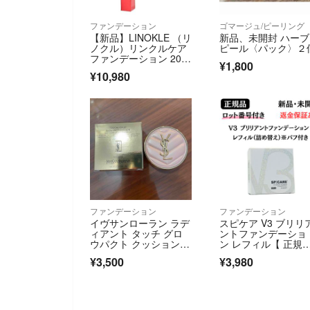
ファンデーション
ゴマージュ/ピーリング
【新品】LINOKLE （リ
新品、未開封 ハー
ノクル）リンクルケア
ピール〈パック〉２
ファンデーション 20g
¥1,800
×3本
¥10,980
ファンデーション
ファンデーション
イヴサンローラン ラデ
スピケア V3 ブリリ
ィアント タッチ グロ
ントファンデーショ
ウパクト クッション B
ン レフィル【 正規
10 ミニ 5g
品 】ロット番号付 
¥3,500
¥3,980
リアルナンバー付 Q
コード付 新品未開封