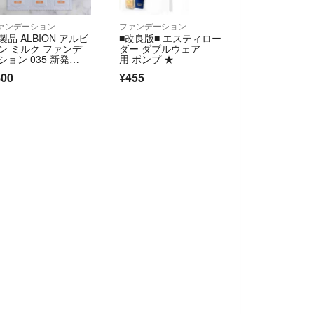
ァンデーション
ファンデーション
製品 ALBION アルビ
■改良版■ エスティロー
ン ミルク ファンデ
ダー ダブルウェア
ション 035 新発
用 ポンプ ★
 乳液発想 サンプ
800
¥455
 コスメ 日中用乳液 4
セット