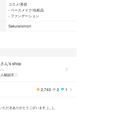
ァンデーション
コスメ/美容
ン
›
ベースメイク/化粧品
デーション
›
ファンデーション
ーフ
Sakuranomori
さん's shop
ぷぅ
本人確認済
2,743
2
1
ただきありがとうございます_(._.)_