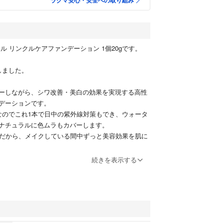
ラクマ安心・安全への取り組み
ル リンクルケアファンデーション 1個20gです。
致しました。
ーしながら、シワ改善・美白の効果を実現する高性
デーションです。
+++なのでこれ1本で日中の紫外線対策もでき、ウォータ
ナチュラルに色ムラもカバーします。
合だから、メイクしている間中ずっと美容効果を肌に
続きを表示する
装でゆうパケットポストにて送らせていただきますの
る方のみご購入お願いいたしますm(_ _)m⚠️