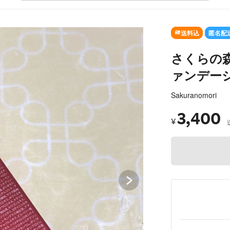
SOLD OUT
送料込
匿名配
さくらの森
ァンデーシ
Sakuranomori
3,400
¥