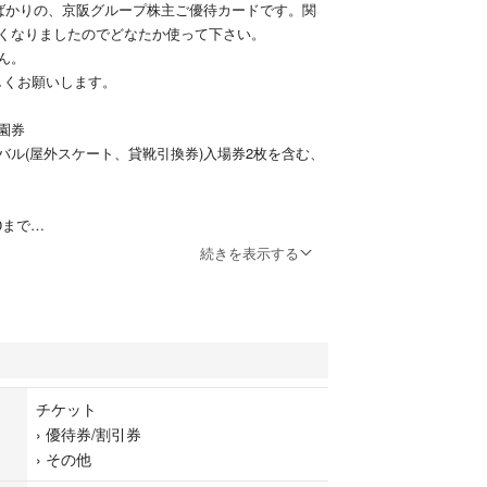
たばかりの、京阪グループ株主ご優待カードです。関
くなりましたのでどなたか使って下さい。
ん。
しくお願いします。
園券
バル(屋外スケート、貸靴引換券)入場券2枚を含む、
10まで
続きを表示する
チケット
›
優待券/割引券
›
その他