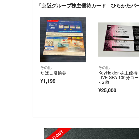
「京阪グループ株主優待カード ひらかたパ
その他
その他
たばこ引換券
KeyHolder 株主優待
LIVE SPA 100分コ
¥1,199
×２枚
¥25,000
SOLD OUT