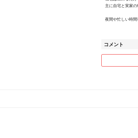
主に自宅と実家の
夜間や忙しい時間
ように出来るだけ
軽にコメント下さ
宜しくお願い致します
コメント