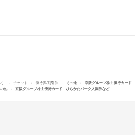
ン）
チケット
優待券/割引券
その他
京阪グループ株主優待カード
その他
京阪グループ株主優待カード ひらかたパーク入園券など