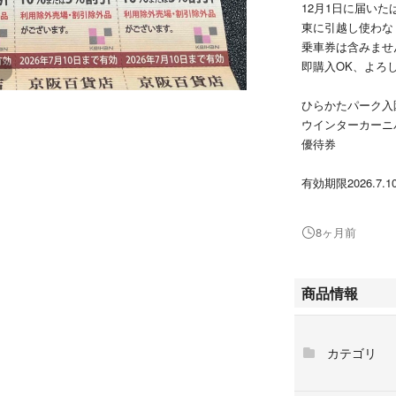
12月1日に届い
東に引越し使わな
乗車券は含みませ
即購入OK、よろ
ひらかたパーク入
ウインターカーニ
優待券
有効期限2026.7.
#ひらかたパーク
8ヶ月前
#枚方パーク
#ひらパー
#遊園地
商品情報
カテゴリ