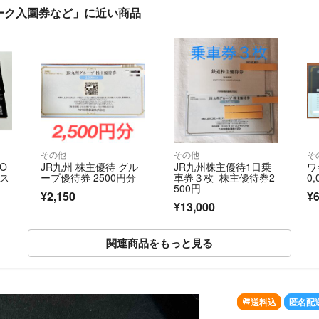
ーク入園券など」に近い商品
その他
その他
そ
 O
JR九州 株主優待 グル
JR九州株主優待1日乗
ワ
ース
ープ優待券 2500円分
車券３枚 株主優待券2
0,
500円
¥2,150
¥6
¥13,000
関連商品をもっと見る
SOLD OUT
送料込
匿名配