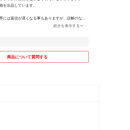
物を出品しています。
帯には返信が遅くなる事もありますが、誤解のない
丁寧に回答しますので、ご質問がありましたらお気
続きを表示する
い。
(^ ^)
商品について質問する