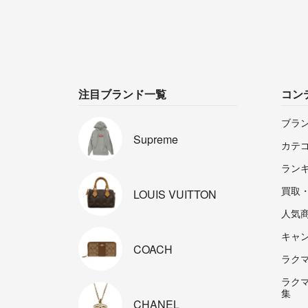
注目ブランド一覧
コン
ブラ
Supreme
カテ
ラン
買取
LOUIS
VUITTON
人気
キャ
COACH
ラクマp
ラク
集
CHANEL