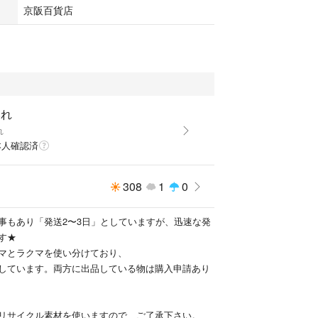
京阪百貨店
みれ
れ
本人確認済
308
1
0
事もあり「発送2〜3日」としていますが、迅速な発
す★
マとラクマを使い分けており、
しています。両方に出品している物は購入申請あり
リサイクル素材を使いますので、ご了承下さい。