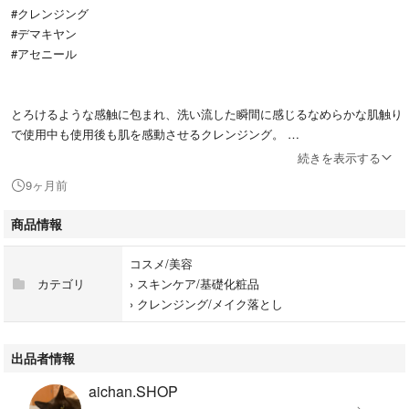
#クレンジング
#デマキヤン
#アセニール
とろけるような感触に包まれ、洗い流した瞬間に感じるなめらかな肌触り
で使用中も使用後も肌を感動させるクレンジング。
続きを表示する
デリケートな大人の肌を考えたこだわりのテクスチャー「ジェルinオイル
9ヶ月前
処方」により、どこまでもやさしくなめらかに伸び、シワやキメの溝に入
り込んだ汚れを肌に負担をかけることなくやさしくオフします。
商品情報
コスメ/美容
カテゴリ
›
スキンケア/基礎化粧品
›
クレンジング/メイク落とし
出品者情報
aichan.SHOP