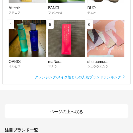
・購入後の値下げは出来ません。
Attenir
FANCL
DUO
アテニア
ファンケル
デュオ
・コメント頂いてても購入された方を優先させていただきます。
4
5
6
・天候の乱れ（雪や台風など）や、距離の離れたところに発送する場合
商品が届くのが遅くなることがあります。
ご理解のほどよろしくお願い致します。
ORBIS
maNara
shu uemura
オルビス
マナラ
シュウウエムラ
クレンジング/メイク落としの人気ブランドランキング
ページの上へ戻る
注目ブランド一覧