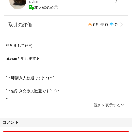
aichan
本人確認済
取引の評価
55
0
0
初めまして(^-^)
aichanと申します♪
*＊即購入大歓迎です(^-^)＊*
*＊値引き交渉大歓迎です(^-^)＊*
＊匿名配送にて発送しております♪
続きを表示する
*＊コメントいただいたら必ず24時間以内に返信します＊*
コメント
*＊お互い気持ちの良い取引を心掛けています(^-^)＊*