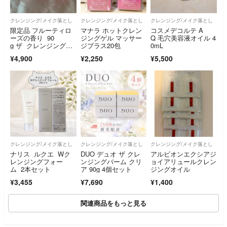
クレンジング/メイク落とし
クレンジング/メイク落とし
クレンジング/メイク落とし
限定品 フルーティロ
マナラ ホットクレン
コスメデコルテ A
ーズの香り 90
ジングゲル マッサー
Q 毛穴美容液オイル 4
g ザ クレンジングバ
ジプラス20包
0mL
ーム フルーティーロ
¥4,900
¥2,250
¥5,500
ーズ
クレンジング/メイク落とし
クレンジング/メイク落とし
クレンジング/メイク落とし
ナリス ルクエ Wク
DUO デュオ ザ クレ
アルビオンエクシアジ
レンジングフォー
ンジングバーム クリ
ョイアリュールクレン
ム 2本セット
ア 90g 4個セット
ジングオイル
¥3,455
¥7,690
¥1,400
関連商品をもっと見る