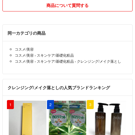
商品について質問する
※ご注意下さい※
・以前は購入の意思ありと判断した場合専用にしてお取り置きもしてい
同一カテゴリの商品
ましたが、トラブル回避のため今はしていません。
コスメ/美容
・うちでは猫を1匹飼っています。
コスメ/美容
›
スキンケア/基礎化粧品
猫の入ってこない部屋にて商品の保管と梱包をしていますが、気になる
コスメ/美容
›
スキンケア/基礎化粧品
›
クレンジング/メイク落とし
方はご遠慮下さい。
・喫煙はしていません。
クレンジング/メイク落としの人気ブランドランキング
・発送は平日の購入された時間がお昼12:00までなら当日に発送が出来
ます。
12:00以降に購入された場合、次の日の発送になります。
1
2
3
・土日に購入された場合時間はバラバラになりますが、なるべく当日に
発送出来るようにします。