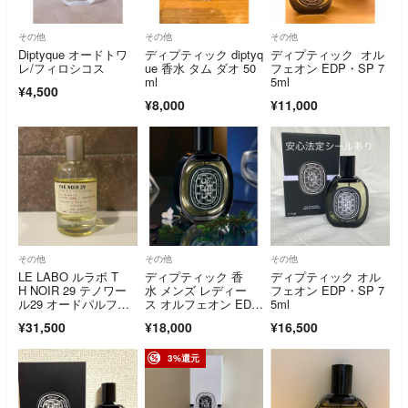
その他
その他
その他
Diptyque オードトワ
ディプティック diptyq
ディプティック オル
レ/フィロシコス
ue 香水 タム ダオ 50
フェオン EDP・SP 7
ml
5ml
¥4,500
¥8,000
¥11,000
その他
その他
その他
LE LABO ルラボ T
ディプティック 香
ディプティック オル
H NOIR 29 テノワー
水 メンズ レディー
フェオン EDP・SP 7
ル29 オードパルファ
ス オルフェオン ED
5ml
ム 100ml
P・SP 75ml
¥31,500
¥18,000
¥16,500
3%還元