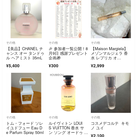
その他
その他
その他
【美品】CHANEL チ
🎉 参加者一覧公開！8
【Maison Margiela】
ャンス オー タンドゥ
月9日 感謝プレゼント
メゾンマルジェラ 香
ル ヘアミスト 35mL
企画🎁
水 レプリカ オ
ン ア デート 10ml
¥5,400
¥300
¥2,999
その他
その他
その他
トム・フォード ソレ
ルイヴィトン LOUI
コスメデコルテ キモ
イユドフュー Eau D
S VUITTON 香水 サ
ノ ユイ
e Parfum Spray 50ml
ン ソング オードゥ パ
¥2,100
ルファン 未開封品 10