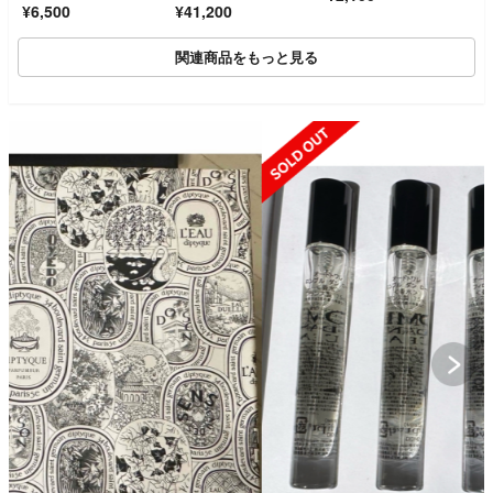
¥6,500
¥41,200
0m 新品 未使用 LP04
27【中古】
関連商品をもっと見る
SOLD OUT