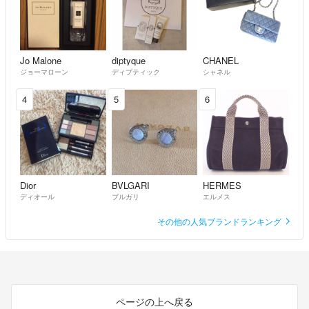
Jo Malone
diptyque
CHANEL
ジョーマローン
ディプティック
シャネル
4
5
6
Dior
BVLGARI
HERMES
ディオール
ブルガリ
エルメス
その他の人気ブランドランキング
ページの上へ戻る