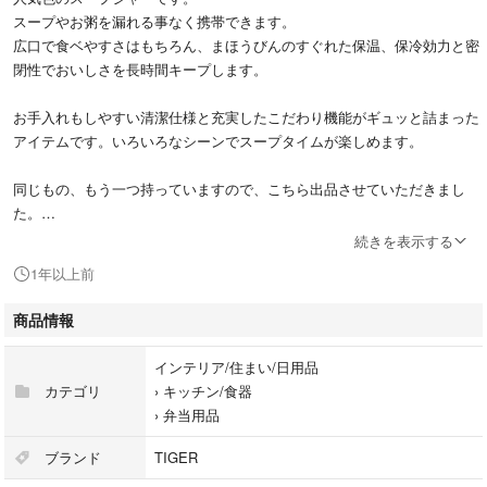
スープやお粥を漏れる事なく携帯できます。
広口で食ベやすさはもちろん、まほうびんのすぐれた保温、保冷効力と密
閉性でおいしさを長時間キープします。
お手入れもしやすい清潔仕様と充実したこだわり機能がギュッと詰まった
アイテムです。いろいろなシーンでスープタイムが楽しめます。
同じもの、もう一つ持っていますので、こちら出品させていただきまし
た。
2回ほど使用しましたので、ご了承頂けるかたにお願い致します。
続きを表示する
1年以上前
楽天市場で3000円くらいで購入しました。
商品情報
上部8.5 底部7.5 高さ11.5(cm)
インテリア/住まい/日用品
カテゴリ
›
キッチン/食器
›
弁当用品
ブランド
TIGER