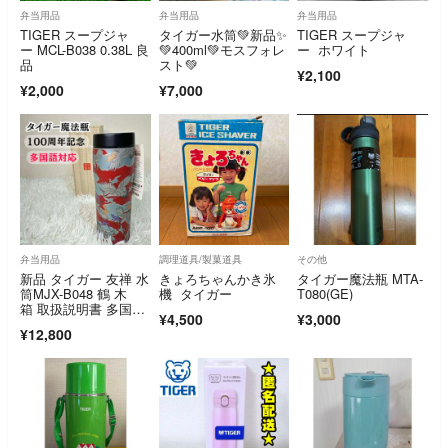
弁当用品
弁当用品
弁当用品
TIGER スープジャ
タイガー水筒💚新品✨
TIGER スープジャ
ー MCL-B038 0.38L 良
💚400ml💚モスフォレ
ー ホワイト
品
スト💚
¥2,100
¥2,000
¥7,000
弁当用品
調理道具/製菓道具
その他
新品 タイガー 友禅 水
きょろちゃんかき氷
タイガー魔法瓶 MTA-
筒MJX-B048 鶴 木
機 タイガー
T080(GE)
箱 取扱説明書 多国語
¥4,500
¥3,000
対応
¥12,800