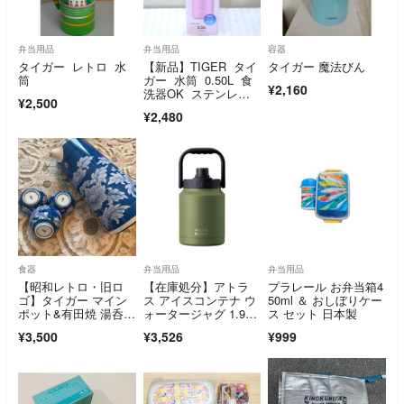
弁当用品
弁当用品
容器
タイガー レトロ 水
【新品】TIGER タイ
タイガー 魔法びん
筒
ガー 水筒 0.50L 食
¥2,160
洗器OK ステンレス
¥2,500
ボトル P
¥2,480
食器
弁当用品
弁当用品
【昭和レトロ・旧ロ
【在庫処分】アトラ
プラレール お弁当箱4
ゴ】タイガー マイン
ス アイスコンテナ ウ
50ml ＆ おしぼりケー
ポット&有田焼 湯呑
ォータージャグ 1.9
ス セット 日本製
み 華山窯 染付牡丹
L 保冷 真空断熱
¥3,500
¥3,526
¥999