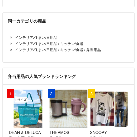
同一カテゴリの商品
インテリア/住まい/日用品
インテリア/住まい/日用品
›
キッチン/食器
インテリア/住まい/日用品
›
キッチン/食器
›
弁当用品
弁当用品の人気ブランドランキング
1
2
3
DEAN & DELUCA
THERMOS
SNOOPY