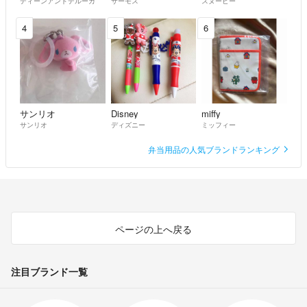
ディーンアンドデルーカ
サーモス
スヌーピー
4
5
6
サンリオ
Disney
miffy
サンリオ
ディズニー
ミッフィー
弁当用品の人気ブランドランキング
ページの上へ戻る
注目ブランド一覧