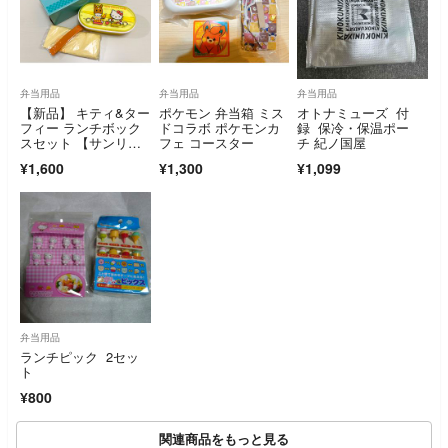
弁当用品
弁当用品
弁当用品
【新品】 キティ&ター
ポケモン 弁当箱 ミス
オトナミューズ 付
フィー ランチボック
ドコラボ ポケモンカ
録 保冷・保温ポー
スセット 【サンリ
フェ コースター
チ 紀ノ国屋
オ】
¥1,600
¥1,300
¥1,099
弁当用品
ランチピック 2セッ
ト
¥800
関連商品をもっと見る