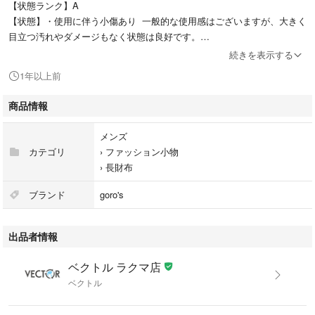
【状態ランク】A
【状態】・使用に伴う小傷あり 一般的な使用感はございますが、大きく
目立つ汚れやダメージもなく状態は良好です。
【付属品】他社発行ギャランティカード
続きを表示する
1年以上前
商品のお問い合わせの回答を休止しております。＊各商品ページの商品詳
細等をご確認の上ご購入ください。
商品情報
★本商品は一点物です
メンズ
他サイトや店舗にて販売している商品です。多少のお時間差にて欠品にな
カテゴリ
›
ファッション小物
ることもございます。予めご了承頂ますようお願い致します。
›
長財布
こちらの商品はラクマ公式パートナーのベクトルによって出品されていま
ブランド
goro's
す。
出品者情報
ベクトル ラクマ店
ベクトル