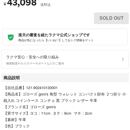
43,098
¥
送料込
SOLD OUT
楽天の審査を経たラクマ公式ショップです
商品が気になったら【いいね♡】しておトク情報をゲット
ラクマ安心・安全への取り組み
補償制度やカスタマーサポートなどのご案内
商品説明
【自社品番】121-902410130001
【商品名】ゴローズ goro's 角型 ウォレット コンパクト財布 ２つ折り 小
銭入れ コインケース コンチョ 黒 ブラック レザー 牛革
【ブランド名】ゴローズ goro's
【実寸サイズ】ヨコ：11cm タテ：9cm マチ：2cm
【素材】牛革
【色】ブラック