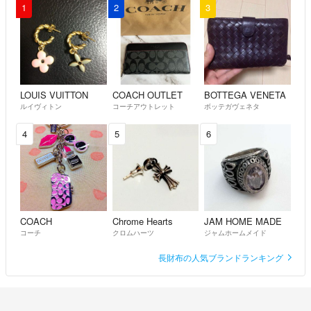
◆特商法：
https://fril.jp/ts/official/law/vtr/
1
2
3
◆返品特約：
https://fril.jp/ts/official/law/vtr/#return_policy
◆適格請求書発行事業者登録番号：T4260002013524
LOUIS VUITTON
COACH OUTLET
BOTTEGA VENETA
ルイヴィトン
コーチアウトレット
ボッテガヴェネタ
4
5
6
COACH
Chrome Hearts
JAM HOME MADE
コーチ
クロムハーツ
ジャムホームメイド
長財布の人気ブランドランキング