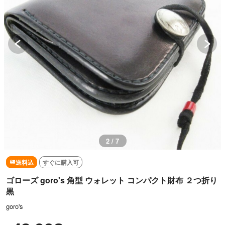
3 / 7
送料込
すぐに購入可
ゴローズ goro's 角型 ウォレット コンパクト財布 ２つ折り
黒
goro's