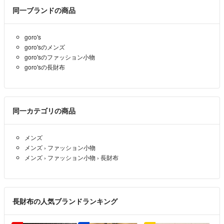
同一ブランドの商品
ご入金確認後のご注文内容の変更、キャンセルはお受けしておりませ
ん。
goro's
商品状態は掲載前に十分な確認を行っておりますが、重大な見落としが
goro'sのメンズ
ございました際はご返品を承ります。サイズが合わない、イメージが違
goro'sのファッション小物
う、間違えた等お客様都合での返品はお受けしておりません。
goro'sの長財布
・ご注文の商品と異なる商品が届いた場合
・商品状態が商品説明と著しく異なる場合
はご返品をお受けしております。
同一カテゴリの商品
商品到着から5日以内にご連絡、返品受付後5日以内に当店に商品をご
返送ください。期限を過ぎた場合、初期不良等の場合でも対応いたしか
メンズ
ねます。 必ず商品を受け取られた際に状態の確認をお願いいたしま
メンズ
›
ファッション小物
す。
メンズ
›
ファッション小物
›
長財布
クリーニングやアフターサービス代等の商品代金以上のご請求、不良品
の場合の一部返金での対応などはお受けできません。
Cランク以下の商品については、いかなる理由でもご返品をお断りさせ
ていただいております。
長財布の人気ブランドランキング
当アカウントはラクマ公式パートナーです。