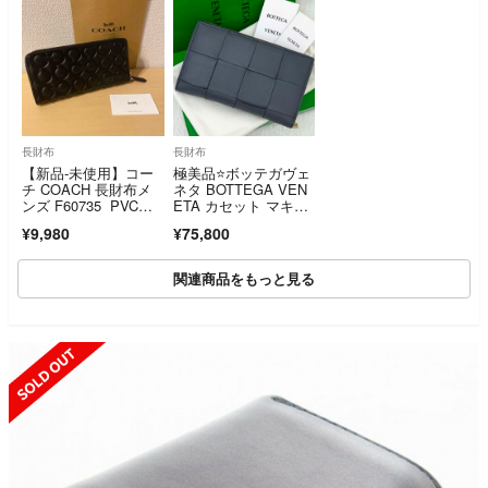
長財布
長財布
【新品-未使用】コー
極美品⭐️ボッテガヴェ
チ COACH 長財布メ
ネタ BOTTEGA VEN
ンズ F60735 PVCレ
ETA カセット マキシ
ザーに立体的なオプア
イントレチャート 長
¥9,980
¥75,800
ート柄
財布 ブラック 黒
関連商品をもっと見る
UT
SOLD OUT