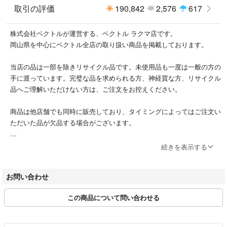
取引の評価
190,842
2,576
617
株式会社ベクトルが運営する、ベクトル ラクマ店です。
岡山県を中心にベクトル全店の取り扱い商品を掲載しております。
当店の品は一部を除きリサイクル品です。未使用品も一度は一般の方の
手に渡っています。完璧な品を求められる方、神経質な方、リサイクル
品へご理解いただけない方は、ご注文をお控えください。
商品は他店舗でも同時に販売しており、タイミングによってはご注文い
ただいた品が欠品する場合がございます。
ブランドによってサイズ表記方法が様々です。必ず実寸サイズをご確認
続きを表示する
ください。
ベクトルの計測方法にのっとって計測しております。多少の誤差につき
お問い合わせ
ましてはご容赦ください。
この商品について問い合わせる
商品画像はできる限り現品を再現するよう心がけておりますが、ご利用
のモニターにより実物と異なる場合がございます。また、リサイクル品
ゆえに付属品が揃ってない場合がございます。