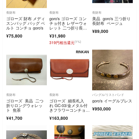
長財布
長財布
長財布
ゴローズ 財布 メディ
goro's ゴローズ コン
美品 goro's 三つ折り
スンバッグ バッグ ベ
チョ付き レザーウォ
長財布 ベージュ
ルト コンチョ goro's
レット 二つ折り長財
¥89,000
布 こげ茶
¥75,800
¥31,980
(1%)
319円相当還元
長財布
長財布
バングル/リストバンド
ゴローズ 美品 二つ
ゴローズ 細長札入
goro's イーグルブレス
折りロングウォレッ
れ GC-03/金メタル付
¥950,000
ト 焦茶
きフラワーコンチョ付
き長財布 メンズ
¥41,700
¥163,800