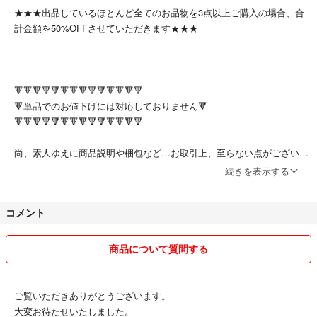
★★★出品しているほとんど全てのお品物を3点以上ご購入の場合、合
計金額を50%OFFさせていただきます★★★
🔻🔻🔻🔻🔻🔻🔻🔻🔻🔻🔻🔻🔻🔻
🔻単品でのお値下げには対応しておりません🔻
🔻🔻🔻🔻🔻🔻🔻🔻🔻🔻🔻🔻🔻🔻
尚、素人ゆえに商品説明や梱包など…お取引上、至らない点がございま
すがご了承くださいませ。
続きを表示する
コメント
ご覧いただきありがとうございます。
※ペット・喫煙者はおりません。
商品について質問する
いくつかお願いがございます。
ご覧いただきありがとうございます。
🍀小さな子供がいるため、メッセージの返信やご連絡が遅くなる場合も
大変お待たせいたしました。