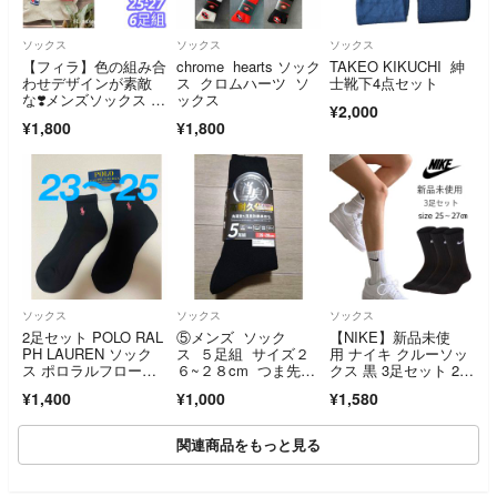
ソックス
ソックス
ソックス
【フィラ】色の組み合
chrome hearts ソック
TAKEO KIKUCHI 紳
わせデザインが素敵
ス クロムハーツ ソ
士靴下4点セット
な❣️メンズソックス 6
ックス
¥2,000
足組
¥1,800
¥1,800
ソックス
ソックス
ソックス
2足セット POLO RAL
⑤メンズ ソック
【NIKE】新品未使
PH LAUREN ソック
ス ５足組 サイズ２
用 ナイキ クルーソッ
ス ポロラルフローレ
６~２８cm つま先、
クス 黒 3足セット 2
ン
かかと補強 ストレッ
5〜27cm
¥1,400
¥1,000
¥1,580
チ 消臭 抗菌防臭 D
RY 鹿の子編
み
関連商品をもっと見る