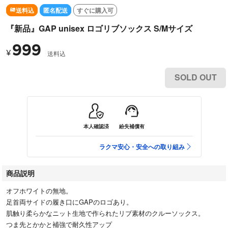
送料込
匿名配送
すぐに購入可
『新品』GAP unisex ロゴリブソックス S/Mサイズ
999
¥
送料込
SOLD OUT
本人確認済
紛失補償有
ラクマ安心・安全への取り組み
商品説明
オフホワイトの無地。
足首両サイドの履き口にGAPのロゴあり。
肌触り柔らかなニット生地で作られたリブ素材のクルーソックス。
つま先とかかと補強で耐久性アップ