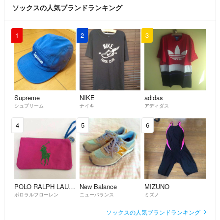
ソックスの人気ブランドランキング
たくさんのお願いがございますが、良いご縁がありますように。。
1
2
3
Supreme
NIKE
adidas
シュプリーム
ナイキ
アディダス
4
5
6
POLO RALPH LAUREN
New Balance
MIZUNO
ポロラルフローレン
ニューバランス
ミズノ
ソックスの人気ブランドランキング