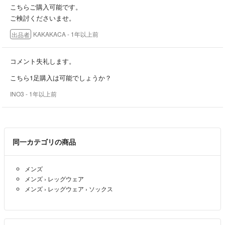
ございます。ご了承くださいませ。
こちらご購入可能です。
ご検討くださいませ。
🍀なるべくお求めやすい価格設定にする為、梱包資材は再利用のものを
KAKAKACA
- 1年以上前
出品者
使用いたします。ご理解くださいませ。
🍀子供の成長スピードが予想よりも早く、サイズアウトしたり着せる機
コメント失礼します。
会のなかったお洋服などを中心に出品いたします。素人ですので、検品
こちら1足購入は可能でしょうか？
などに不備がある場合がございます。ご了承くださいませ。
INO3
- 1年以上前
📮配送方法について📮
送料込みでの出品がほとんどです。
勝手言いますが、なるべく安い送料で送る手段を選んでおります。
普通郵便など追跡や保証のない方法で送った場合、届かないなど万が一
同一カテゴリの商品
の場合でも対処できかねます。ご了承ください。
ご心配な方は別途送料をお支払いいただければ保証のある配送方法に変
メンズ
更できますので、ご購入前にご相談くださいませ。
メンズ
›
レッグウェア
メンズ
›
レッグウェア
›
ソックス
✉️おまとめご購入をご検討の方はメッセージにてお知らせくださいま
せ。