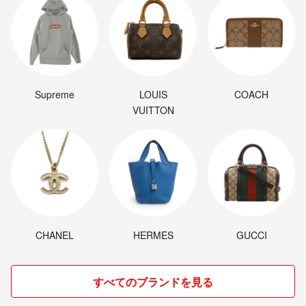
合がございます。
長崎からの発送になるので遠方の片は3.4日ほど到着までお時間をいた
だくと思います。
発送中の割れや欠け等々ご理解いただける方のみよろしくお願い致しま
Supreme
LOUIS
COACH
すm(__)m
VUITTON
キャンセル、返品はご対応出来ません。
コメント無しでの購入で大丈夫です(^^)
１人で製作、発送させていただいておりますのでご対応、コメント遅れ
る場合がございますのでご了承下さいませ(｡>﹏<｡)
過度なご要望はミスにもつながりますのでお受け出来ません。
CHANEL
HERMES
GUCCI
すべてのブランドを見る