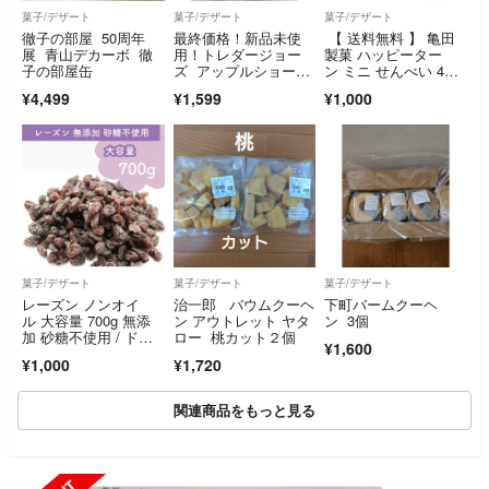
菓子/デザート
菓子/デザート
菓子/デザート
徹子の部屋 50周年
最終価格！新品未使
【 送料無料 】 亀田
展 青山デカーボ 徹
用！トレダージョー
製菓 ハッピーター
子の部屋缶
ズ アップルショート
ン ミニ せんべい 4
ブレッドクッキー ス
g 個包装 おつまみ セ
¥4,499
¥1,599
¥1,000
トロベリーバトン 2
ット 30個 まとめ買い
種セット
菓子/デザート
菓子/デザート
菓子/デザート
レーズン ノンオイ
治一郎 バウムクーヘ
下町バームクーヘ
ル 大容量 700g 無添
ン アウトレット ヤタ
ン 3個
加 砂糖不使用 / ドラ
ロー 桃カット２個
¥1,600
イフルーツ
¥1,000
¥1,720
関連商品をもっと見る
SOLD OUT