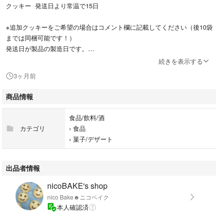
クッキー 発送日より常温で15日
※追加クッキーをご希望の場合はコメント欄に記載してください（後10袋
までは同梱可能です！）
発送日が製品の製造日です。
続きを表示する
原材料
3ヶ月前
小麦粉、砂糖、塩、バター、植物油、、アーモンド ココア きなこ
商品情報
保健所の許可のある施設で製造してます。
食品/飲料/酒
長崎市指令 保生衛第743号
カテゴリ
›
食品
›
菓子/デザート
出品者情報
nicoBAKE's shop
nico Bake☻ニコベイク
本人確認済