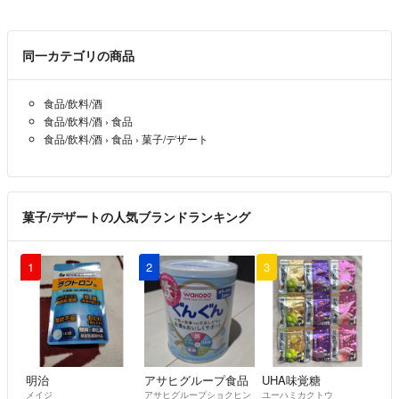
アールグレイ
抹茶
ザラメ
同一カテゴリの商品
レーズン
（バタークッキーは歯ごたえのある固めのバタークッキーになります❢
食品/飲料/酒
割れやかけにくいです）
食品/飲料/酒
›
食品
食品/飲料/酒
›
食品
›
菓子/デザート
※スノーボール3ケ入り1袋100円
+クリックポスト箱代送料300円
プレーン
きなこ
菓子/デザートの人気ブランドランキング
ココア
ココナッツ
抹茶
1
2
3
ごま
(スノーボールは、まぶした粉砂糖が溶けやすいのでご了承くださいま
せ)
明治
アサヒグループ食品
UHA味覚糖
メイジ
アサヒグループショクヒン
ユーハミカクトウ