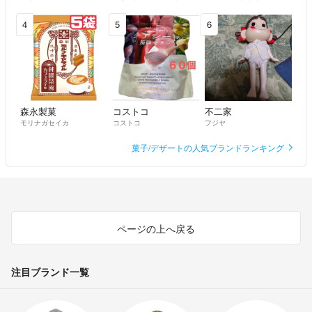
※マドレーヌ1個150円
4
5
6
+クリックポスト箱代送料300円
プレーン
チョコチップ
キャラメルチョコチップ
※マフィン1個200円
森永製菓
コストコ
不二家
※ミニミニパウンドケーキ1個350円
モリナガセイカ
コストコ
フジヤ
+コンパクト便530円
菓子/デザートの人気ブランドランキング
プレーン
チョコチップ
キャラメルチョコチップ
ココアマーブル
アールグレイ
ページの上へ戻る
発送方法はコンパクト便orプチプチに包んでクリックポスト専用箱に入
れて発送させていただきます。
注目ブランド一覧
クリックポスト追跡番号を知りたい方はメッセージ下さい。
※とても非常識な方は申し訳ございませんがブロックさせていただく場