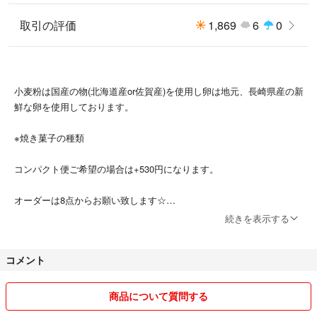
取引の評価
1,869
6
0
小麦粉は国産の物(北海道産or佐賀産)を使用し卵は地元、長崎県産の新
鮮な卵を使用しております。
※焼き菓子の種類
コンパクト便ご希望の場合は+530円になります。
オーダーは8点からお願い致します☆
続きを表示する
※バタークッキー3ケ入り100円
+クリックポスト箱代送料300円
コメント
プレーン
チョコチップ
キャラメルチョコチップ
商品について質問する
ココア