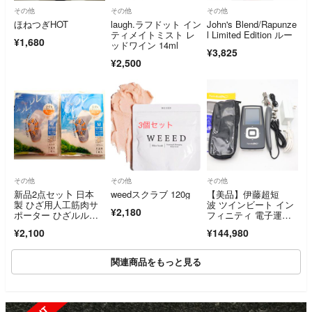
その他
その他
その他
ほねつぎHOT
laugh.ラフドット イン
John's Blend/Rapunze
ティメイトミスト レ
l Limited Edition ルー
¥1,680
ッドワイン 14ml
¥3,825
¥2,500
その他
その他
その他
新品2点セッ卜 日本
weedスクラブ 120g
【美品】伊藤超短
製 ひざ用人工筋肉サ
波 ツインビート イン
¥2,180
ポーター ひざルル
フィニティ 電子運動
ル M 白 保温 整体
器 美容器 トレーニン
¥2,100
¥144,980
グ フェイシャルケ
ア EMS マイクロカレ
ント 本体
関連商品をもっと見る
SOLD OUT