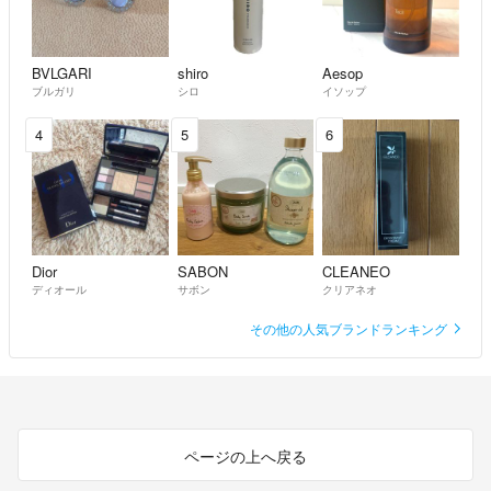
BVLGARI
shiro
Aesop
ブルガリ
シロ
イソップ
4
5
6
Dior
SABON
CLEANEO
ディオール
サボン
クリアネオ
その他の人気ブランドランキング
ページの上へ戻る