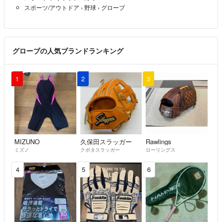
スポーツ/アウトドア
›
野球
›
グローブ
グローブの人気ブランドランキング
1
2
3
MIZUNO
久保田スラッガー
Rawlings
ミズノ
クボタスラッガー
ローリングス
4
5
6