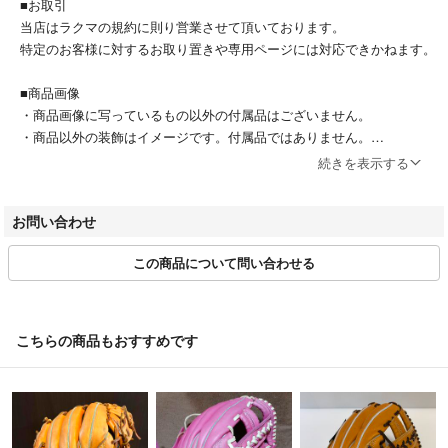
■お取引
当店はラクマの規約に則り営業させて頂いております。
特定のお客様に対するお取り置きや専用ページには対応できかねます。
■商品画像
・商品画像に写っているもの以外の付属品はございません。
・商品以外の装飾はイメージです。付属品ではありません。
続きを表示する
■値下げ交渉
・値下げ時、値下げ後の専用対応は行なっておりません。
お問い合わせ
■キャンセル
この商品について問い合わせる
・お客様都合によるキャンセルは原則お受けしておりません。
■受取拒否
・お客様都合で受け取れなかった場合は、配送業者の規定に従って当店
こちらの商品もおすすめです
へ返送となります。その場合の再送はできかねますのでご了承くださ
い。
■返品
・品質管理には充分留意しておりますが、万一ご注文の商品と内容が違