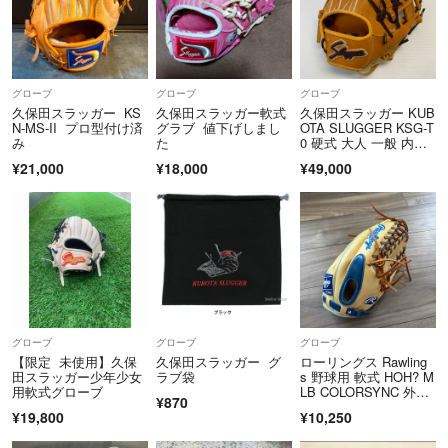
う場合や、商品の破損・傷みなど品質上の問題があった場合には、商品
到着後7日以内まで御連絡ください。
・なお、お客様のご都合による返品・交換はお受けできません。
・受取拒否の場合、当店へ返送となります。その場合、商品の再配送、
グローブ
グローブ
グローブ
返金は一切お受け致しかねます。予めご了承ください。
久保田スラッガー KS
久保田スラッガー軟式
久保田スラッガー KUB
N-MS-II プロ型付け済
グラブ 値下げしまし
OTA SLUGGER KSG-T
み
た
0 硬式 大人 一般 内野
■適格請求書発行事業者登録番号
手用 グローブ グラ
¥21,000
¥18,000
¥49,000
T8-2900-0102-5209
ブ 右投げ タグ付き グ
ローブ袋付き 野球 875
1
■古物商許可証
・名称：ブックオフ福岡株式会社
・許可公安委員会名：福岡県公安委員会
・許可証番号：第909990030980号
＝＝＝＝＝＝＝＝＝＝＝＝＝＝
グローブ
グローブ
グローブ
こちらのアカウントはラクマ公式パートナーのブックオフ福岡株式会社
【限定 未使用】久保
久保田スラッガー グ
ローリングス Rawling
によって運営されています。
田スラッガー少年少女
ラブ袋
s 野球用 軟式 HOH? M
用軟式グローブ
LB COLORSYNC 外野
▼特商法
¥870
手用 サイズ12.75 GR1
https://fril.jp/ts/official/law/a011/
¥19,800
¥10,250
HMMT キ
▼返品特約