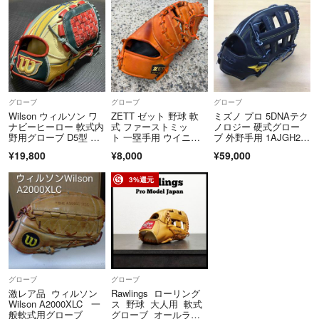
https://fril.jp/ts/official/law/a011/#return_policy
グローブ
グローブ
グローブ
Wilson ウィルソン ワ
ZETT ゼット 野球 軟
ミズノ プロ 5DNAテク
ナビーヒーロー 軟式内
式 ファーストミッ
ノロジー 硬式グロー
野用グローブ D5型 W
ト 一塁手用 ウイニン
ブ 外野手用 1AJGH22
BW101756
グロード BRFB33313-
007
¥19,800
¥8,000
¥59,000
1900
3%還元
グローブ
グローブ
激レア品 ウィルソン
Rawlings ローリング
Wilson A2000XLC 一
ス 野球 大人用 軟式
般軟式用グローブ
グローブ オールラウ