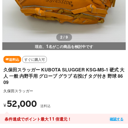
2 / 9
1
現在、
名がこの商品を検討中です
送料込
すぐに購入可
久保田スラッガー KUBOTA SLUGGER KSG-MS-1 硬式 大
人 一般 内野手用 グローブ グラブ 右投げ タグ付き 野球 86
09
久保田スラッガー
52,000
¥
送料込
11
条件達成でポイント最大
倍還元！
確認する