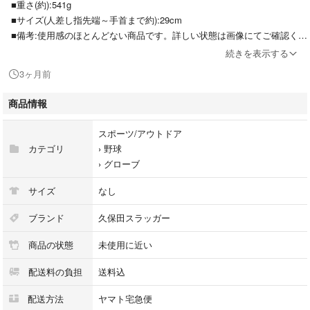
■重さ(約):541g
■サイズ(人差し指先端～手首まで約):29cm
■備考:使用感のほとんどない商品です。詳しい状態は画像にてご確認くだ
さい。見落としの傷や汚れなどがある場合がございます。ご了承の上ご購
続きを表示する
入下さい。型は付いていません。硬いです。捕球面にグリスが滲み出てい
3ヶ月前
ます。
商品情報
スポーツ/アウトドア
カテゴリ
›
野球
›
グローブ
サイズ
なし
ブランド
久保田スラッガー
商品の状態
未使用に近い
配送料の負担
送料込
配送方法
ヤマト宅急便