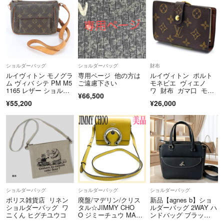
商品の状態など気になる点があれば、お気軽に納得がいくまで何度でも
ご質問、追加写真をリクエスト下さい（比較的に細かい部分まで掲載し
ております）
事実と異なる評価コメントで悪意評価と判断した場合には異議を申し上
げ、情報をもとに厳正な対処をさせて頂きます。
ショルダーバッグ
ショルダーバッグ
財布
上記をふまえお取引いただけますようお願いいたしますm(_ _)m
ルイヴィトン モノグラ
専用ページ 他の方は
ルイヴィトン ポルト
ム ヴィバ シテ PM M5
ご遠慮下さい
モネビエ ヴィエノ
1165 レザー ショルダ
ワ 財布 ガマ口 モノ
¥66,500
ーバッグ 斜め掛け ク
グラム C213
¥55,200
¥26,000
ロスボディ レディー
ス WUM EI17-4
ショルダーバッグ
ショルダーバッグ
ショルダーバッグ
ボリス雑貨店 リネン
廃盤/マデリン/クリス
新品【agnes b】ショ
ショルダーバッグ ワ
タル☆JIMMY CHO
ルダーバッグ 2WAY ハ
ニくん ヒグチユウコ
O ジミーチュウ MADE
ンドバッグ ブラッ
LINE ショルダーバッ
ク 本革 アニエスベー