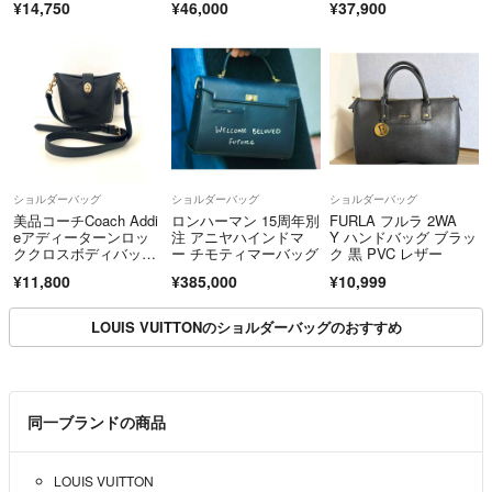
¥14,750
¥46,000
¥37,900
グ レザー 革 黄緑 1976
A
ショルダーバッグ
ショルダーバッグ
ショルダーバッグ
美品コーチCoach Addi
ロンハーマン 15周年別
FURLA フルラ 2WA
eアディーターンロッ
注 アニヤハインドマ
Y ハンドバッグ ブラッ
ククロスボディバッ
ー チモティマーバッグ
ク 黒 PVC レザー
グ シボ革
¥11,800
¥385,000
¥10,999
LOUIS VUITTONのショルダーバッグのおすすめ
同一ブランドの商品
LOUIS VUITTON