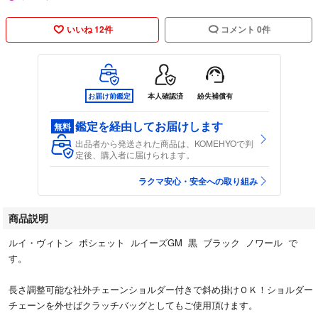
いいね 12件
コメント 0件
お届け前鑑定
本人確認済
紛失補償有
鑑定を経由してお届けします
無料
出品者から発送された商品は、KOMEHYOで判
定後、購入者に届けられます。
ラクマ安心・安全への取り組み
商品説明
ルイ・ヴィトン ポシェット ルイーズGM 黒 ブラック ノワール で
す。
長さ調整可能な社外チェーンショルダー付きで斜め掛けＯＫ！ショルダー
チェーンを外せばクラッチバッグとしてもご使用頂けます。