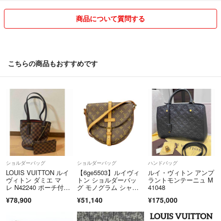
■商品販売 （即購入OK!）
商品について質問する
基本的に値下げ交渉はおこなわず即決価格ですが段階的に値下げはおこ
ないますので気になる商品には「いいね」を押しておくと便利です。
常識外れの値下げ交渉や商品購入に関係ないコメントは回答を行わずに
削除する場合が御座います。
こちらの商品もおすすめです
交渉途中で他の方が購入された場合、専用の横取りに関してもシステム
上、購入者が優先されますのでご了承下さいませ。
■商品発送
トラブルを避けるために発送は「問合せ番号」履歴の残るものを利用し
「定形外郵便のみ」は利用いたしません。
商品発送にはできる限りキレイに梱包して迅速丁寧に発送するように心
がけております。
北海道からの発送となりますので通常よりも1日～2日程度、遅れる場
ショルダーバッグ
ショルダーバッグ
ハンドバッグ
合が御座います。
LOUIS VUITTON ルイ
【6ge5503】ルイヴィ
ルイ・ヴィトン アンプ
ヴィトン ダミエ マ
トン ショルダーバッ
ラントモンテーニュ M
レ N42240 ポーチ付
グ モノグラム シャン
41048
■注意事項
き トートバッグ
ティMM M51233 ブラ
¥78,900
¥51,140
¥175,000
商品の状態はわかりやすく記載しているつもりですが、写真での見た
ウン【中古】レディー
ス
目、色味など、実際と多少異なる場合がありますのでご了承下さい。