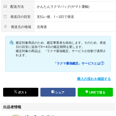
ポケット：内側オープン×2 ファスナー×1
配送方法
かんたんラクマパック(ヤマト運輸)
付属品 ：社外チェーンショルダー（約120㎝ 長さ調整出来る金具付）
製造番号：シリアル（写真四枚目右下）
発送日の目安
支払い後、1～2日で発送
参考定価：-円（新品価格）※廃盤品(近似モデルで30万円前後)
発送元の地域
北海道
＜状態説明＞
●キズ：多少
鑑定対象商品のため、鑑定事業者を経由します。そのため、発送
●スレ：多少
日の目安に追加で3〜4日の鑑定期間を要します。
●シミ：なし
鑑定対象の商品は、「ラクマ最強鑑定」サービスが自動で適用さ
れます。
●汚れ：なし（クリーニング済）
●内はがれ：なし
「ラクマ最強鑑定」サービスとは
●ベタつき：なし
●糸ほつれ：なし
●型くずれ：若干
購入の流れを確認する
●金具状態：ファスナー良好
●補足など：良品中古
ポスト
シェア
LINEで送る
※商品の詳しい状態は写真にてご確認をお願いいたします。
出品者情報
※写真は高画質でアップしておりますので拡大表示が可能です。