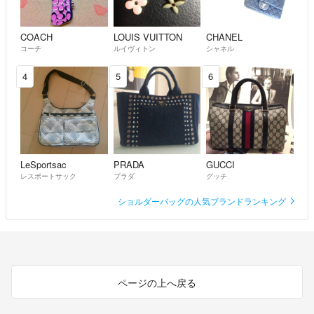
COACH
LOUIS VUITTON
CHANEL
コーチ
ルイヴィトン
シャネル
4
5
6
LeSportsac
PRADA
GUCCI
レスポートサック
プラダ
グッチ
ショルダーバッグの人気ブランドランキング
ページの上へ戻る