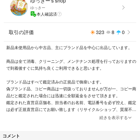
ゆっきー's shop
管理番号：m03270359
ゆっきー
本人確認済
＜注意事項 ＞
※中古ですので小キズなど気になる神経質な方はご遠慮下さい。
※大手鑑定士や質屋が集まる札幌古物市場で購入した商品なので安心でき
取引の評価
323
8
0
ます。
新品未使用品から中古品、主にブランド品を中心に出品しています。
※特価でブランド品を毎日のように出品しております！フォロー歓迎！
商品は全て消毒、クリーニング、メンテナンス処理を行っておりますの
で到着後すぐに気持ち良くご利用できると思います。
ブランド品はすべて鑑定済みの正規品で御座います。
偽ブランド品、コピー商品は一切扱っておりませんが万が一、コピー商
品だと鑑定された場合には迅速に全額返金をさせて頂きます。
鑑定された直営店店舗名、担当者のお名前、電話番号を必ず控え、鑑定
は必ず正規直営店にてお願い致します（リサイクルショップ、質屋不
可）
続きを表示する
対応期間は商品到着より7日、販売側にもさまざまなリスクがあり悪
戯、嫌がらせ防止と特定商取引法にもとずき返品送料はお客様負担とさ
コメント
せて頂いております。