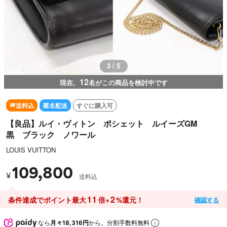
3 / 5
12
現在、
名がこの商品を検討中です
送料込
匿名配送
すぐに購入可
【良品】ルイ・ヴィトン ポシェット ルイーズGM
黒 ブラック ノワール
LOUIS VUITTON
109,800
¥
送料込
11
2
条件達成でポイント最大
倍+
%還元！
確認する
なら
月々18,316円
から。分割手数料無料