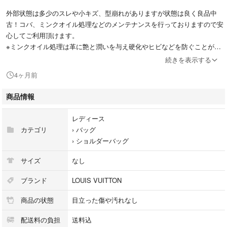
外部状態は多少のスレや小キズ、型崩れがありますが状態は良く良品中
古！コバ、ミンクオイル処理などのメンテナンスを行っておりますので安
心してご利用頂けます。
※ミンクオイル処理は革に艶と潤いを与え硬化やヒビなどを防ぐことがで
きます。
続きを表示する
4ヶ月前
内部状態はマグネットボタン付近に押し痕や小キズが御座いますがクリー
ニング済みですので目立つようなシミや汚れは御座いません。その他、報
商品情報
告を必要とするダメージは御座いません。
レディース
※当商品は鑑定済み（本物保証）及び表面、内面クリーニング、ミンクオ
カテゴリ
›
バッグ
イル処理、防臭殺菌処理、補修補色メンテナンスを行っておりますので他
›
ショルダーバッグ
の方とは品質状態、保証面で安心してご利用して頂けます。
サイズ
なし
＜商品説明＞
ブランド：LOUIS VUITTON（ルイヴィトン）
ブランド
LOUIS VUITTON
商品名 ：ポシェット・ルイーズGM（M51631）
商品の状態
目立った傷や汚れなし
カラー ：黒(ノワール)
素材 ：本革
配送料の負担
送料込
サイズ ：H(高):16cm×W(幅):23.5cm×D(厚):3.5cm