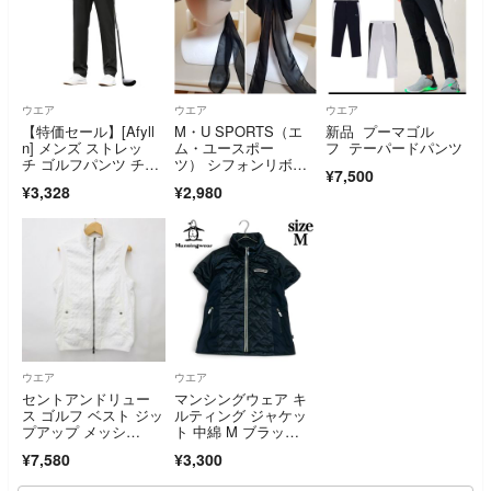
ウエア
ウエア
ウエア
【特価セール】[Afyll
M・U SPORTS（エ
新品 プーマゴル
n] メンズ ストレッ
ム・ユースポー
フ テーパードパンツ
チ ゴルフパンツ チノ
ツ） シフォンリボン
¥7,500
パン スラ
付きサンバイザー ブ
¥3,328
¥2,980
ラック
ウエア
ウエア
セントアンドリュー
マンシングウェア キ
ス ゴルフ ベスト ジッ
ルティング ジャケッ
プアップ メッシ
ト 中綿 M ブラッ
ュ 白 ホワイト LL
ク ゴルフ フルジップ
¥7,580
¥3,300