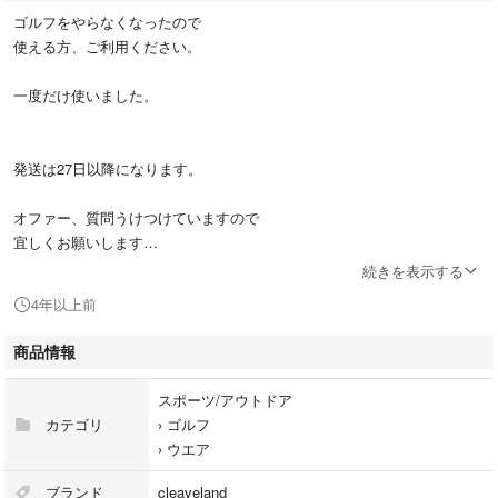
ゴルフをやらなくなったので
使える方、ご利用ください。
一度だけ使いました。
発送は27日以降になります。
オファー、質問うけつけていますので
宜しくお願いします
続きを表示する
他サイトでも出品していますので
4年以上前
在庫確認してもらえると
助かります
商品情報
素人取引ですのでシミなど
スポーツ/アウトドア
見落としなどがある事がありますので
カテゴリ
›
ゴルフ
返品などされる方は新品を確認してデパートなどで買うことをお勧めしま
›
ウエア
す。
着用しているものですので、宜しくお願いします。
ブランド
cleaveland