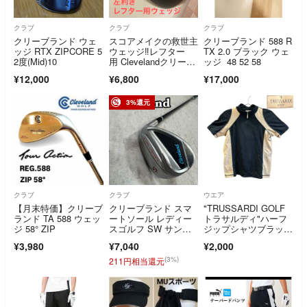
クラブ
クラブ
クラブ
クリーブランド ウェ
スコアメイクの救世主
クリーブランド 588 R
ッジ RTX ZIPCORE 5
ウェッジ‼️レフター
TX 2.0 ブラック ウェ
2度(Mid)10
用 Clevelandクリーブ
ッジ 48 52 58
ランド60°
¥12,000
¥6,800
¥17,000
3%還元
クラブ
クラブ
ウエア
【月末特価】クリーブ
クリーブランド スマ
"TRUSSARDI GOLF
ランド TA 588 ウェッ
ートソール レディー
トラサルディ"ハーフ
ジ 58° ZIP
スゴルフ SW サンド
ジップシャツブラック
ウェッジ 右利き用 Cl
xベージュ
¥3,980
¥7,040
¥2,000
eveland SMART SOL
E
(3%)
211円相当還元