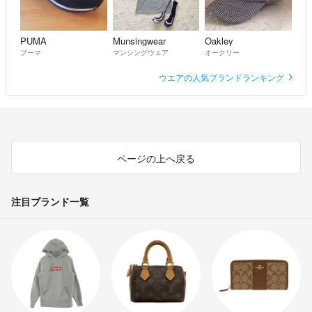
もう一件は購入したものですが
コメントもなくなぜに悪い評価なのか
問い合わせ中です。
PUMA
Munsingwear
Oakley
プーマ
マンシングウェア
オークリー
普通のものは
ウエアの人気ブランドランキング
こちらのミス、もしくは犬を飼っていると
表記を読んでいない方かもしれません。
専用にしたのに購入されてないという悪い評価のものは、購入したので
評価がつけれるのに何故にそのようなコメントがされているのかわかり
ページの上へ戻る
ません。
注目ブランド一覧
嫌がらせのように連絡して来る方、悪い評価をした方、上記の3件の悪
い評価により、
ご遠慮させていただきます。
素人取引ですのでチェックしたり、クリーニングからそのまま送ります
がシミや、ほつれ等見落としもあるかもしれませんので宜しくお願いし
ます。