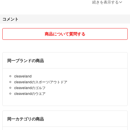
引かなければ
#ダンスウィズドラゴン #韓国ゴルフ
続きを表示する
いらないなどのコメントをしてくるかたなど言葉使いの悪いかたも私に
#韓国 #VOLVIC #クリーブランド
は
#ワイドアングル #w.angle
コメント
対応能力がありませんので
#ボールビック #VOLVICGOLF #ボールビック #W.ANGLE #W.ANGLEG
ご遠慮お願いします。
OLF
またお安くしていきますが
#パーリーゲイツ
商品について質問する
いきなり1割以上の値引きは致しておりません。
#女子 #ゴルフ #レディース
コメント中、専用中でも
#ブリジストン #ゼクシオ
購入者優先にさせていただきます。
#キャロウェイ #ゴルフウェア
お取り置きはできません。
#ポロシャツ #スカート #カートバック
同一ブランドの商品
全て追跡のできる配送で匿名にて
発送いたしますので、小さいものでも
cleaveland
安くても、住所が分かったり
cleavelandのスポーツ/アウトドア
ポスト投函で追跡のできない
cleavelandのゴルフ
郵便などでは送りません。
cleavelandのウエア
服のサイズは9号です。
ゴルフ用品など色々
同一カテゴリの商品
出品しますので
宜しくお願いします。