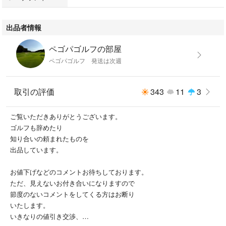
素人ですので、私にはまだ
対応能力がなく、申し訳ございません。
出品者情報
申請順でお譲りいたします！
ペゴパゴルフの部屋
素人出品につき
ペゴパゴルフ 発送は次週
返品、交換はございません。
普通に使用、着用できるものです。
取引の評価
343
11
3
値段の交渉などコメントください。
コメント途中でも、申請がありましたら
ご覧いただきありがとうございます。
先着順とさせていただきます。
ゴルフも辞めたり
知り合いの頼まれたものを
数点まとめて購入される場合は
出品しています。
まとめ割りさせていただきますので
コメントに入れてもらえれば
お値下げなどのコメントお待ちしております。
まとめて、専用でお作りします(^-^)v
ただ、見えないお付き合いになりますので
煙草は吸いませんが、犬を飼っていますので
節度のないコメントをしてくる方はお断り
匂いや毛にはかなり気を付けて
いたします。
出品および包装をしていますが
いきなりの値引き交渉、
素人梱包につき、気になる方はご遠慮ください☆