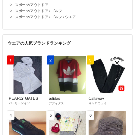
スポーツ/アウトドア
スポーツ/アウトドア
›
ゴルフ
仕事で
スポーツ/アウトドア
›
ゴルフ
›
ウエア
返信などなかなかできないかもしれませんが
宜しくお願いします❗
こだわる方や、クレーム歴がある方は私の能力不足で対応できませんの
ウエアの人気ブランドランキング
で、ご購入をお控えくださいませ。
新品をデパート等でご購入ください…(--;)
1
2
3
素人の自宅保管、size明記
素人包装(犬を飼っております、タバコはすいません)なのでお願いしま
す。
購入者の都合での返品交換などはうけつけません。多少のシワや見落と
しのシミなど気になるかたはご遠慮くださいね‼
PEARLY GATES
adidas
Callaway
パーリーゲイツ
アディダス
キャロウェイ
評価の悪いとつけられている1件は
その日のうちに発送もしていますし、
4
5
6
化粧品を本物かどうかと聞いてきたり、
ﾗｸﾏの方にもクレームで連絡済みです。
すでに退会されたようです。