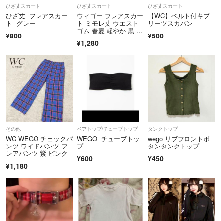
⭐️商品は丁寧に梱包させて頂きます。
ひざ丈スカート
ひざ丈スカート
ひざ丈スカート
環境保護のためリサイクル品を使用する場合があります。
ひざ丈 フレアスカー
ウィゴー フレアスカー
【WC】ベルト付キプ
ト グレー
ト ミモレ丈 ウエスト
リーツスカパン
ゴム 春夏 軽やか 黒 裏
⭐️配送方法が梱包次第で変更になる可能性があります。
¥800
¥500
地
¥1,280
⭐️圧縮して梱包する場合があります。
⭐️発送に関しては基本的に朝か夜になりますが極力早く発送致します。
何かあればお気軽にお問い合わせ下さい。
⭐️専用後24時間程度購入されない場合は解除させて頂きます。
コメントに解除の旨を記載します。
その他
ベアトップ/チューブトップ
タンクトップ
WC WEGO チェックパ
WEGO チューブトッ
wego リブフロントボ
⭐️お取り置き不可です。
ンツ ワイドパンツ フ
プ
タンタンクトップ
レアパンツ 紫 ピンク
¥600
¥450
⭐️万が一商品に不備があった場合は誠意ある対応をさせて頂きます。
¥1,180
評価前にご連絡願います。
⭐️プロフィールを最後まで読んでくださりありがとうございます。
どうぞよろしくお願いしますm(_ _)m