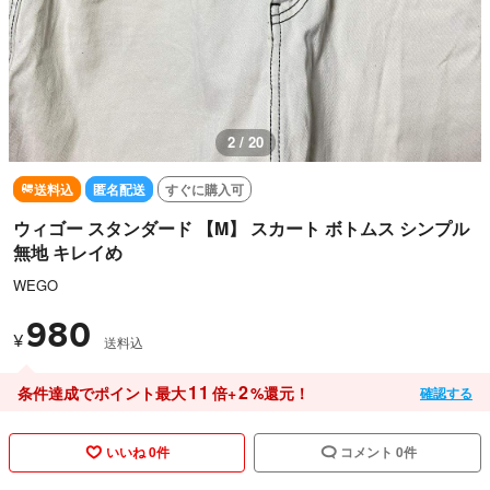
3 / 20
送料込
匿名配送
すぐに購入可
ウィゴー スタンダード 【M】 スカート ボトムス シンプル
無地 キレイめ
WEGO
980
¥
送料込
11
2
条件達成でポイント最大
倍+
%還元！
確認する
いいね 0件
コメント 0件