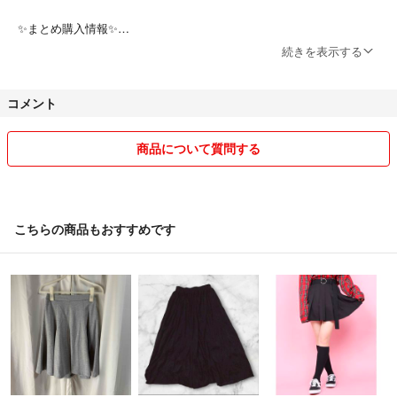
#かお1002SHOP全商品
✨まとめ購入情報✨
ID：ｃ3620
✅10点以上購入で1000円以下商品は1点350円にします！
続きを表示する
✅どんな商品でも2点以上購入は合計金額から10%OFFします！
コメント
♠ フォロー割引実施中♠
✅999円〜3999円 ☞-100円
✅4000円〜5999円☞-200円
商品について質問する
✅6000円～7999円☞-300円
✅8000円～☞-400円
⭐️コメント欄にフォロー割・まとめ買い希望とコメント下さい。
こちらの商品もおすすめです
⚠️購入前でなければ割引できませんので注意して下さい。
✅フォロワー外の方はまとめ買いにてお安くさせて頂きます。
✨✨✨✨✨✨✨✨✨✨✨✨✨✨
⭐️コメントは極力早く返信するようにしますが深夜や翌日になってしま
う場合があります。