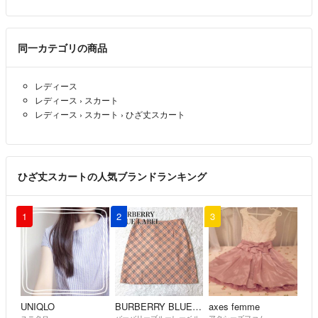
同一カテゴリの商品
レディース
レディース
›
スカート
レディース
›
スカート
›
ひざ丈スカート
ひざ丈スカートの人気ブランドランキング
1
2
3
UNIQLO
BURBERRY BLUE LABEL
axes femme
ユニクロ
バーバリーブルーレーベル
アクシーズファム