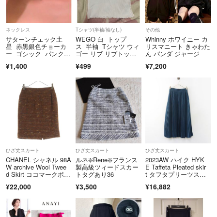
ネックレス
Tシャツ(半袖/袖なし)
その他
サターンチェック土
WEGO 白 トップ
Whinny ホワイニー カ
星 赤黒銀色チョーカ
ス 半袖 Tシャツ ウィ
リスマニート きゃわた
ー ゴシック パンク y
ゴー リブ リブトップ
ん パンダ ジャージ
2k 量産系地雷系
ス
¥1,400
¥499
¥7,200
ひざ丈スカート
ひざ丈スカート
ひざ丈スカート
CHANEL シャネル 98A
ルネ❇️Rene❇️フランス
2023AW ハイク HYK
W archive Wool Twee
製高級ツィードスカー
E Taffeta Pleated skir
d Skirt ココマークボタ
トタグあり36
t タフタプリーツスカ
ン ウールツイード ス
ート 2 グリーン／ボト
¥22,000
¥3,500
¥16,882
カート ブラウン P121
ムス 【240001510718
40V07047
9】