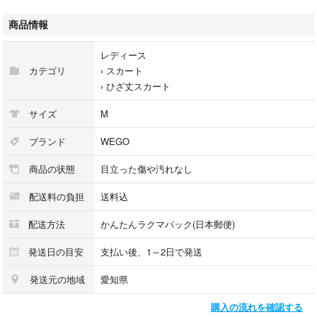
☆サイズ：M
商品情報
【平置き寸法】
└ウエスト ：約64
レディース
└ヒップ ：約86
カテゴリ
›
スカート
└総丈 ：約40
›
ひざ丈スカート
※若干の誤差はあるかもしれませんがご理解願います。
サイズ
M
【商品説明】
・クリーンなホワイトの生地に、あえて力強いブラックのステッチを効か
ブランド
WEGO
せることで、全体のシルエットをグラフィカルに引き締めています。この
商品の状態
目立った傷や汚れなし
ラインがあるおかげで、白特有の膨張感を抑え、驚くほどシャープな印象
を与えてくれるんです
配送料の負担
送料込
・腰位置を高く設定することで、脚長効果を最大限に引き出します。フロ
ントのジップラインと縦のステッチが強調されるため、視線が自然と上下
配送方法
かんたんラクマパック(日本郵便)
に流れ、すらりとしたボディラインを演出してくれます
・短すぎず、かといって子供っぽくならない、大人の女性がヘルシーに脚
発送日の目安
支払い後、1～2日で発送
見せを楽しめる着丈です。台形に近いミニマルなシルエットなので、ヒッ
発送元の地域
愛知県
プラインを拾いすぎず、程よい「ゆとり」が華奢見えの秘密です
・黒のクロップド丈スウェットや、オーバーサイズのロンTを合わせてみ
購入の流れを確認する
てください。足元はボリュームのあるサイドゴアブーツで重さを出すと、