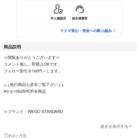
本人確認済
紛失補償有
ラクマ安心・安全への取り組み
商品説明
☆閲覧ありがとうございます☆
コメント無し。即購入OKです。
フォロー割引き100円～します。
↓↓他の商品も是非ご覧下さい↓↓
#かお1002SHOP全商品
☆ブランド：WEGO STANDARD
☆カラー：ホワイト
続きを表示する
カラーは画面等の映り具合などの違いはご理解願います。
約2ヶ月前