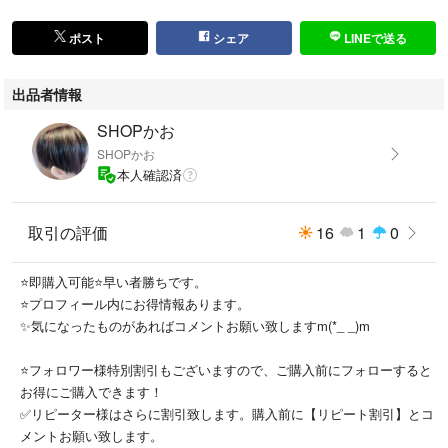
ステッチの黒とリンクして、都会的でクールなストリートスタイルが完成
します
ポスト
シェア
LINEで送る
☆落札後のクレームは対応しかねますのでご理解した上でのご購入をお願
出品者情報
い致します。
(こちらの不備などによる場合は返品対応を致します。）
SHOPかお
SHOPかお
☆保管上または梱包でのシワはご容赦下さい。
本人確認済
☆商品の確認は人間がおこなっている為、汚れ等の見落としはご容赦下さ
取引の評価
16
1
0
いませ。 また、特に状態に敏感な方のご購入はお控え下さい。
☆商品のデザイン、状態には主観を伴い表現及び受け止め方に個人差がご
⭐️即購入可能⭐️早い者勝ちです。
ざいます。
⭐️プロフィール内にお得情報あります。
✨気になったものがあればコメントお願い致しますm(*_ _)m
☆梱包次第でゆうゆうメルカリ便↔らくらくメルカリ便に変更する場合が
あります。
⭐️フォロワー様特別割引もございますので、ご購入前にフォローすると
お得にご購入できます！
☆購入検討宜しくお願い致します。
✅リピーター様はさらに割引致します。購入前に【リピート割引】とコ
メントお願い致します。