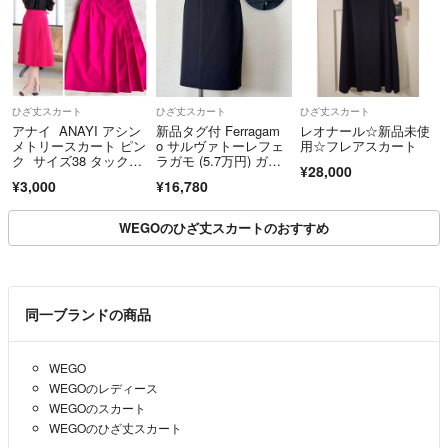
ひざ丈スカート
ひざ丈スカート
ひざ丈スカート
アナイ ANAYI アシン
新品タグ付 Ferragam
レオナール☆新品未使
メトリースカート ピン
o サルヴァトーレフェ
用☆フレアスカート
ク サイズ38 タックプ
ラガモ (5.7万円) ガン
¥28,000
リーツ
チーニロゴ スカー
¥3,000
¥16,780
ト 黒ブラック40
WEGOのひざ丈スカートのおすすめ
同一ブランドの商品
WEGO
WEGOのレディース
WEGOのスカート
WEGOのひざ丈スカート