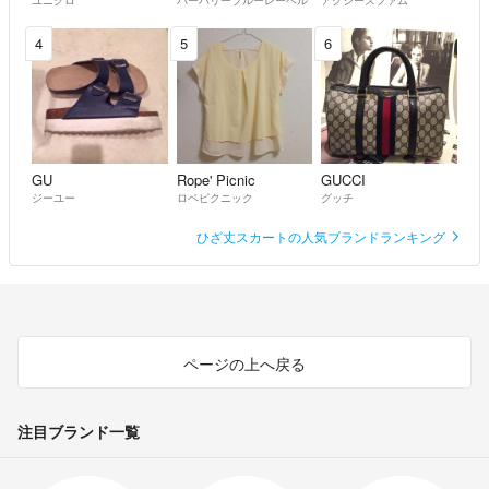
4
5
6
GU
Rope' Picnic
GUCCI
ジーユー
ロペピクニック
グッチ
ひざ丈スカートの人気ブランドランキング
ページの上へ戻る
注目ブランド一覧