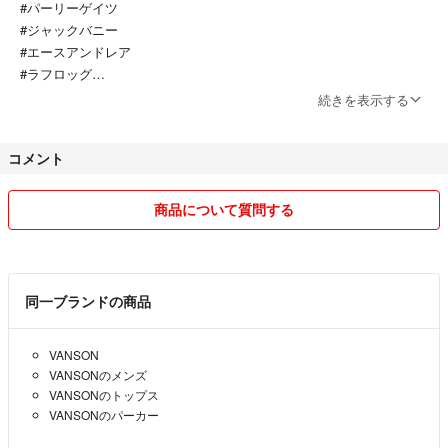
#パーリーゲイツ
#ジャックバニー
#エースアンドレア
#ラフロッグ
#ニューエラ
続きを表示する
#ゴルフ用品
#ペット用品
コメント
#美容用品
#コスメ
#メイク用品
商品について質問する
#ヘアケア用品
#キャラクターグッズ
#鬼滅の刃
#ディズニー
同一ブランドの商品
VANSON
VANSONのメンズ
VANSONのトップス
VANSONのパーカー