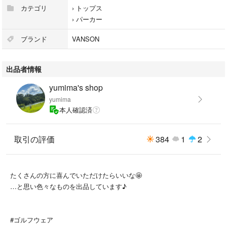
#vanson
カテゴリ
›
トップス
#バンソン
›
パーカー
#トム&ジェリー
#バンソンパーカー
ブランド
VANSON
#ガイコツパーカー
出品者情報
yumima's shop
yumima
本人確認済
取引の評価
384
1
2
たくさんの方に喜んでいただけたらいいな🤩
…と思い色々なものを出品しています♪
#ゴルフウェア