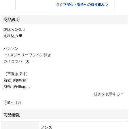
ラクマ安心・安全への取り組み
商品説明
即購入OK🙆‍♀️
送料込み🚚
バンソン
トム&ジェリーワッペン付き
ガイコツパーカー
【平置き採寸】
着丈 約60cm
肩幅 約45cm
身幅 約48cm
続きを表示する
袖丈 約60cm
5ヶ月前
袋から出しタグもなしですが、使用はしていません。自宅保管になります
商品情報
ので、ご理解いただける方、よろしくお願いします🙇‍♀️
メンズ