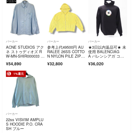
パーカー
パーカー
パーカー
ACNE STUDIOS アク
参考上代49500円 AU
★3日以内返品可★ 未
ネ ストゥディオズ R
RALEE 26SS COTTO
使用 BALENCIAG
W-MN-SHIR000033 ブ
N NYLON PILE ZIP P
A バレンシアガ コッ
ルー ストライプボタ
ARKA パイルジップ
トン オーバーサイ
¥54,890
¥32,800
¥36,020
ンアップシャツ 44
パーカー フーディ
ズ パーカー 2 73902
ー オーラリー A26SP
4 パーカー ブラッ
01DP イエロー 3 （20
ク コットン メンズ
1%還元
627M）
パーカー
22ss VISVIM AMPLU
S HOODIE P.O. CRA
SH ブルー