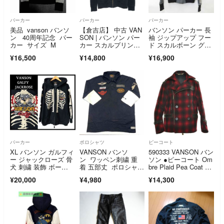
パーカー
パーカー
パーカー
美品 vanson バンソ
【倉吉店】 中古 VAN
バンソン パーカー 長
ン 40周年記念 パー
SON | バンソン パー
袖 ジップアップ フー
カー サイズ M
カー スカルプリン
ド スカルボーン グレ
ト ジップパーカー NV
ー 黒 M
¥16,500
¥14,800
¥16,900
KN-2502 ブラック サ
イズ：M 【101】
パーカー
ポロシャツ
ピーコート
XL バンソン ガルフィ
VANSON バンソ
590333 VANSON バン
ー ジャックローズ 骨
ン ワッペン刺繍 重
ソン ●ピーコート Om
犬 刺繍 装飾 ボー
着 五部丈 ポロシャ
bre Plaid Pea Coat サ
ン パーカー
ツ XL 黒
イズL メンズ レッド
¥20,000
¥4,980
¥14,300