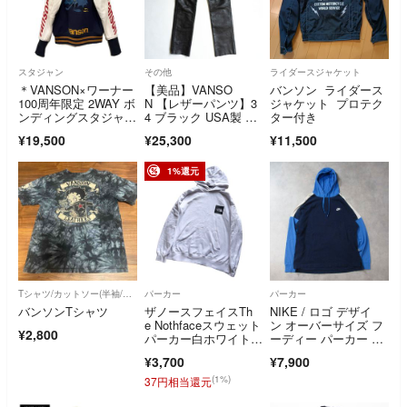
スタジャン
その他
ライダースジャケット
＊VANSON×ワーナー
【美品】VANSO
バンソン ライダース
100周年限定 2WAY ボ
N 【レザーパンツ】3
ジャケット プロテク
ンディングスタジャ
4 ブラック USA製 バ
ター付き
ン L
ンソン 26070369
¥19,500
¥25,300
¥11,500
1%還元
Tシャツ/カットソー(半袖/袖なし)
パーカー
パーカー
バンソンTシャツ
ザノースフェイスTh
NIKE / ロゴ デザイ
e Nothfaceスウェット
ン オーバーサイズ フ
¥2,800
パーカー白ホワイト X
ーディー パーカー プ
L
ルオーバー
¥3,700
¥7,900
(1%)
37円相当還元