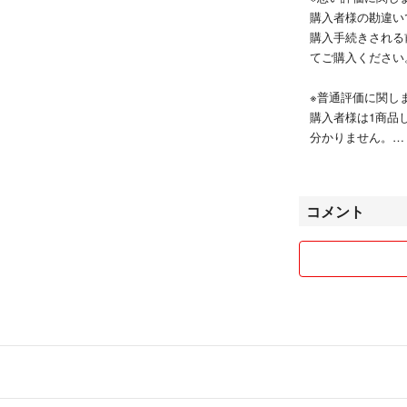
購入者様の勘違い
購入手続きされる
てご購入ください
※普通評価に関し
購入者様は1商品
分かりません。
コメント
◆全商品、即購入
◆複数購入希望の
最安値の発送方法
す。
同梱できない場合
きさせていただき
◆返信評価に関し