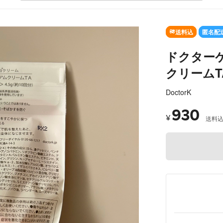
送料込
匿名配
ドクターケ
クリームT
DoctorK
930
¥
送料