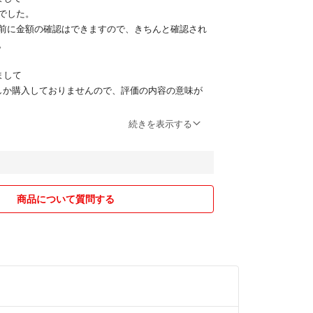
でした。
前に金額の確認はできますので、きちんと確認され
。
まして
しか購入しておりませんので、評価の内容の意味が
続きを表示する
可能です。
商品について質問する
方
で同梱できます商品はお値引きさせていただきま
は、ほんのお気持ち程度で申し訳ないですがお値引
ます。
まして