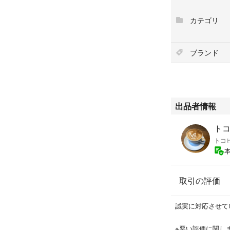
カテゴリ
#Dr.K #ドクター
ブランド
#薬用ABC-Gプ
#美的付録
#美的GRAND #
#美的 #MAQUIA
#Voce #VOCE
出品者情報
#美ST #美スト
#美容雑誌 #サン
トコ
#付録
トコ
取引の評価
誠実に対応させて
※悪い評価に関し