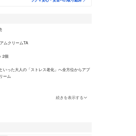
ラクマ安心・安全への取り組み
売
イ
ミアムクリームTA
× 2個
といった大人の「ストレス老化」へ全方位からアプ
リーム
続きを表示する
ださい。
読ください！