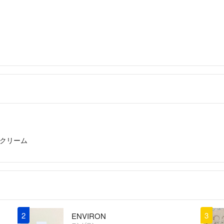
販売手数料の関係
ただく場合がござ
ご了承下さい。
◆出品商品に関し
出品価格は変動す
価格をご確認しご
◆購入された商品
ご購入後のクレー
像と実物がモニタ
何かお気づきなど
クリーム
◆配送・梱包に関
最安値の配送方法
配送中の事故等に
ラクマパックはヤ
ます。ご了承くだ
梱包は自宅にある
2
3
ENVIRON