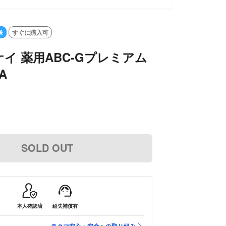
送
すぐに購入可
イ 薬用ABC-Gプレミアム
A
込
SOLD OUT
本人確認済
紛失補償有