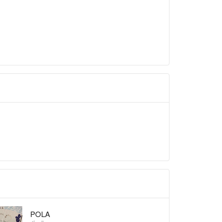
で月半ば前後のお取引の評価を26日以降にさせてい
います。
まして
る場合がございます。
納得いただけましたらご購入をお願い致します。
に関しまして
ム・返品対応は致しませんのでご了承ください。画
ー環境により色味が異なる場合があります。
ありましたら、評価前にご連絡お願い致します。
しまして
を利用させていただきます。
関しましては責任を負いかねます。
マト↔︎日本郵便に変更させていただく場合がござい
さい。
物を再利用させていただきます。
POLA