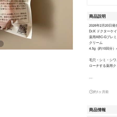
商品説明
2026年2月20日発
Dr.K ドクターケ
薬用ABC-Gプレ
クリーム
4.5g (約10回分）
毛穴・シミ・シワ
ローチする薬用ク
新品未開封品
約1ヶ月前
即購入可能です。
お値下げご遠慮く
プロフィールご一
商品情報