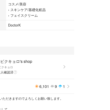
コスメ/美容
›
スキンケア/基礎化粧品
›
フェイスクリーム
ケイ
DoctorK
レミアムクリームTA
美的グラン
 #マキア
 #ヴォーチェ
プル #試供品
ビクキョロ's shop
ビクキョロ
本人確認済
6,101
9
1
いただきますのでよろしくお願い致します。
まして