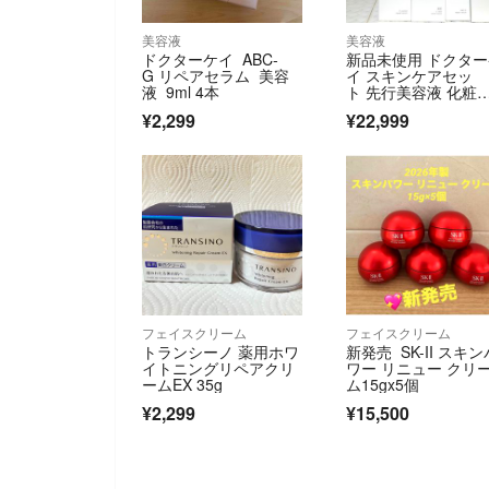
美容液
美容液
ドクターケイ ABC-
新品未使用 ドクタ
G リペアセラム 美容
イ スキンケアセッ
液 9ml 4本
ト 先行美容液 化粧
水 美容液 乳液
¥2,299
¥22,999
フェイスクリーム
フェイスクリーム
トランシーノ 薬用ホワ
新発売 SK-II スキン
イトニングリペアクリ
ワー リニュー クリ
ームEX 35g
ム15gx5個
¥2,299
¥15,500