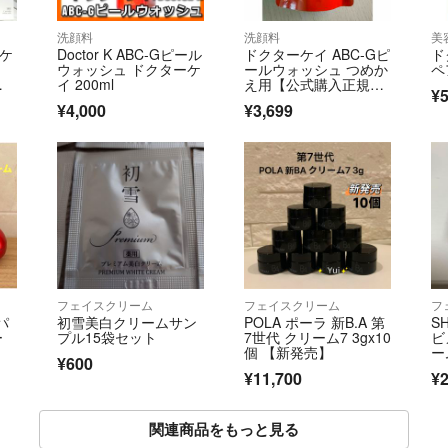
洗顔料
洗顔料
美
ーケ
Doctor K ABC-Gピール
ドクターケイ ABC-Gピ
ド
ウォッシュ ドクターケ
ールウォッシュ つめか
ペ
イ 200ml
え用【公式購入正規
¥5
品】
¥4,000
¥3,699
フェイスクリーム
フェイスクリーム
フ
パ
初雪美白クリームサン
POLA ポーラ 新B.A 第
S
ー
プル15袋セット
7世代 クリーム7 3gx10
ビ
個 【新発売】
ー
¥600
ミ
¥11,700
¥2
5g
関連商品をもっと見る