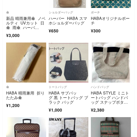
傘
ショルダーバッグ
ポーチ
新品 晴雨兼用傘 ノベ
ハーバー HABA スマ
HABAオリジナルポー
ルティ UVカット 日
ホショルダーバッグ
チ
傘 雨傘 ハーバ
¥650
¥300
ー 白 シンプル
¥3,000
傘
トートバッグ
ハンドバッグ
HABA 晴雨兼用 折り
HABA サブバッ
HABA STYLE ミニト
たたみ傘
グ 黒 トートバッグ ブ
ートバッグ ハンドバ
ラック バッグ
ッグ スナップボタ
¥1,200
ン ポケット
¥1,000
¥2,380