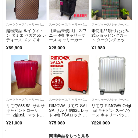
スーツケース/キャリーバッグ
スーツケース/キャリーバッグ
スーツケース/キャリーバッグ
超極美品 ルイヴィト
【新品未使用】 スワ
未使用品❗️折りたたみ
ン ダミエ ペガス55 レ
ニー 4輪 キャリーケ
式ショッピングカー
ディース メンズ キャ
ース キャリーカー
ト タータンチェック
リーバッグ ボストン
ト 現行 ストッパー
柄 持ち運び便利
¥69,900
¥28,000
¥1,980
バッグ N23294
スーツケース/キャリーバッグ
スーツケース/キャリーバッグ
スーツケース/キャリーバッグ
リモワ855.52 サルサ
RIMOWA リモワ SAL
リモワ RIMOWA Origi
キャビントローリ
SA サルサ 約82L レッ
nal キャビン スーツケ
ー 2輪35L マットレ
ド 4輪 TSAロック キ
ース キャリーバッ
ッド（艶消し赤）
ャリーケース 大型 ポ
グ オリジナル 35L ア
¥21,000
¥75,980
¥220,000
リカーボネート
ルミニウム 9255300
4 シルバー 未使用品
関連商品をもっと見る