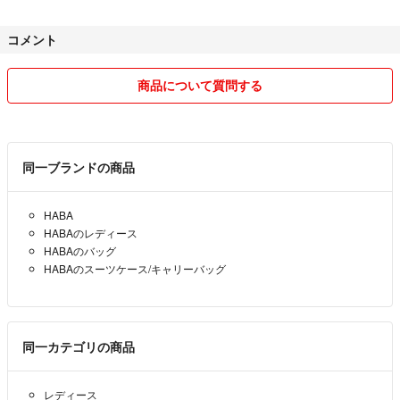
迅速、丁寧な対応を
心掛けるようにしますので
コメント
よろしくお願いします(^-^)
商品について質問する
同一ブランドの商品
HABA
HABAのレディース
HABAのバッグ
HABAのスーツケース/キャリーバッグ
同一カテゴリの商品
レディース