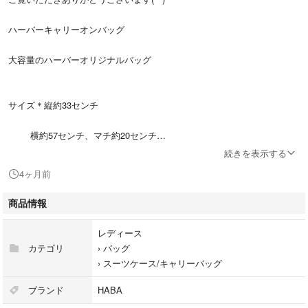
ハーバーキャリーオンバッグ
大容量のハーバーオリジナルバッグ
サイズ＊縦約33センチ
横約57センチ、マチ約20センチ
続きを表示する
自宅環境ペット、喫煙者なし。
4ヶ月前
ハーバー福袋商品
商品情報
発送の際、圧縮するので、ご理解出来る方の購入お願いします(^^)
レディース
カテゴリ
›
バッグ
›
スーツケース/キャリーバッグ
ブランド
HABA