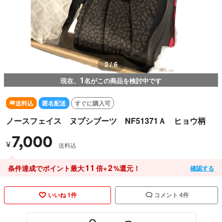
2 / 6
1
現在、
名がこの商品を検討中です
送料込
匿名配送
すぐに購入可
ノースフェイス ヌプシブーツ NF51371Ａ ヒョウ柄
7,000
¥
送料込
11
2
条件達成でポイント最大
倍+
%還元！
確認する
いいね 1件
コメント 4件