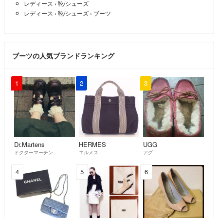
レディース
›
靴/シューズ
レディース
›
靴/シューズ
›
ブーツ
ブーツの人気ブランドランキング
1
2
3
Dr.Martens
HERMES
UGG
ドクターマーチン
エルメス
アグ
4
5
6