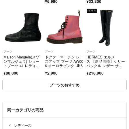
¥6,990
¥33,800
ー レディース グリー
ン系 【中古】
ブーツ
ブーツ
ブーツ
Maison Margiela(メゾ
ドクターマーチン レー
HERMES エルメ
ンマルジェラ) ショー
スアップ ブーツ AW00
ス 【新品同様】ケリー
トブーツ 41 レディー
6 オーロラピンク UK5
バックル レザー サイ
ス - 黒 タビ/- レザー
ハイブーツ 37
¥88,800
¥2,900
¥218,900
ブーツのおすすめ
同一カテゴリの商品
レディース