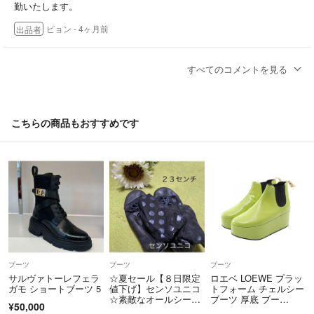
勤いたします。
ピョン
- 4ヶ月前
出品者
おはようございます。
すべてのコメントを見る
キャンセル手続きありがとうございます。
新しい出品お願い致します。
購入申請があれば助かります。
こちらの商品もおすすめです
よろしくお願いします。
森mgmプロフィールをご覧くださいませ
- 4ヶ月前
ブーツ
ブーツ
ブーツ
サルヴァトーレフェラ
☆夏セール【８日限定
ロエベ LOEWE プラッ
ガモ ショートブーツ 5
値下げ】センソユニコ
トフォーム チェルシー
☆素敵なオールシーズ
ブーツ 厚底 ブー
¥50,000
ンブーツ☆
ツ 靴 パテントレザ