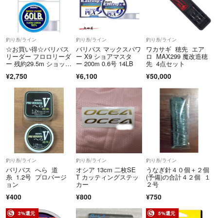
釣り糸/ライン
釣り糸/ライン
釣り糸/ライン
☆お買い得☆バリバス
バリバス マックスパワ
ワカサギ 穂先 エア
リーダー フロロリーダ
ー X9 ショアマスタ
ロ MAX299 魔改造穂
ー 残約29.5m ショック
ー 200m 0.6号 14LB
先 4点セット
リーダー
¥2,750
¥6,100
¥50,000
釣り糸/ライン
釣り糸/ライン
釣り糸/ライン
バリバス へら 道
オシア 13cm 二枚SE
うなぎ針４０個＋２個
糸 1.2号 プロバージ
T カッティングステッ
(予備)の合計４２個 １
ョン
カー
２号
¥400
¥800
¥750
3%還元
5%還元