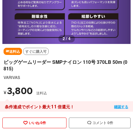
2 / 4
送料込
すぐに購入可
ビッグゲームリーダー SMPナイロン 110号 370LB 50m (0
815)
VARIVAS
3,800
¥
送料込
11
条件達成でポイント最大
倍還元！
確認する
いいね 0件
コメント 0件