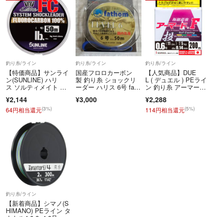
釣り糸/ライン
釣り糸/ライン
釣り糸/ライン
【特価商品】サンライ
国産フロロカーボン
【人気商品】DUE
ン(SUNLINE) ハリ
製 釣り糸 ショックリ
L ( デュエル ) PEライ
ス ソルティメイト シ
ーダー ハリス 6号 fath
ン 釣り糸 アーマー
ステムショッ
om ファゾム LEVEL
ド F 投げ
¥2,144
¥3,000
¥2,288
6 22lb 50m
(3%)
(5%)
64円相当還元
114円相当還元
釣り糸/ライン
【新着商品】シマノ(S
HIMANO) PEライン タ