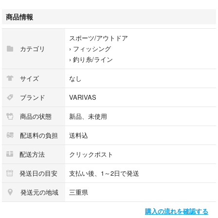
コーティングの効果により強度保持にも貢献します。
★結節しやすい
商品情報
「ND-S」加工の効果により仕掛け作りの際のストレスを軽減。サルカン
やハリなどとの結節がしやすいよう“しなやかさ”を追求しました。
スポーツ/アウトドア
＜用途＞
カテゴリ
›
フィッシング
●トローリング（マグロ・カジキ・シイラなどの大型回遊魚を狙うビッグ
›
釣り糸/ライン
ゲームフィッシング）
●泳がせ釣り（生きた魚をエサにして大型の肉食魚を狙う釣法）
サイズ
なし
●他
カラー：ナチュラルバイオレット
ブランド
VARIVAS
1個のお値段です
商品の状態
新品、未使用
メール便での発送
メール便での発送は破損、紛失、動作不良の保証が出来ません
配送料の負担
送料込
保証が心配な場合など発送方法を変更したい場合お問い合わせください。
複数必要な場合、他の商品と同梱したい場合は、お問い合わせください
配送方法
クリックポスト
発送日の目安
支払い後、1～2日で発送
発送元の地域
三重県
購入の流れを確認する