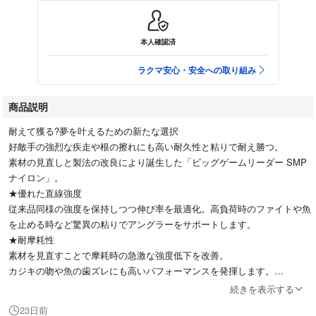
本人確認済
ラクマ安心・安全への取り組み
商品説明
耐えて獲る?夢を叶えるための新たな選択
好敵手の強烈な疾走や根の擦れにも高い耐久性と粘りで耐え勝つ。
素材の見直しと製法の改良により誕生した「ビッグゲームリーダー SMP
ナイロン」。
★優れた直線強度
従来品同様の強度を保持しつつ伸び率を最適化。高負荷時のファイトや魚
を止める時など驚異の粘りでアングラーをサポートします。
★耐摩耗性
素材を見直すことで摩耗時の急激な強度低下を改善。
カジキの吻や魚の歯ズレにも高いパフォーマンスを発揮します。
★耐吸水性
続きを表示する
特殊加工「NON」により吸水による“経時劣化?の大幅な改善に成功。
23日前