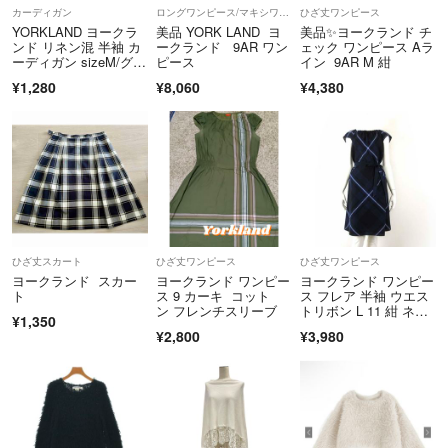
ご希望価格を直接コメント頂ければ幸いです。
カーディガン
ロングワンピース/マキシワンピース
ひざ丈ワンピース
YORKLAND ヨークラ
美品 YORK LAND ヨ
美品✨ヨークランド チ
☆ギフトラッピングは無料で提供致しますので、お気軽に声かけ下さ
ンド リネン混 半袖 カ
ークランド 9AR ワン
ェック ワンピース Aラ
ーディガン sizeM/グレ
ピース
イン 9AR M 紺
い。プレゼント用にお届けすることができます。
ージュ ■◆ レディース
¥1,280
¥8,060
¥4,380
☆普段はリサイクル梱包材を使用させて頂く場合がございます。新品の
商品はプレゼント用にお届け致します。
☆ 梱包の都合により、かんたんラクマパック(日本郵便)⇄かんたんラク
マパック(ヤマト運輸)に変更する場合がございますので、予めご了承下
さいませ。指定のある場合はご購入前に教示頂ければ幸いです。
ひざ丈スカート
ひざ丈ワンピース
ひざ丈ワンピース
☆出品を突然削除する事があります。
ヨークランド スカー
ヨークランド ワンピー
ヨークランド ワンピー
なるべく早く「いいね」を頂いたお客様にご検討期間の連絡します。
ト
ス 9 カーキ コット
ス フレア 半袖 ウエス
ン フレンチスリーブ
トリボン L 11 紺 ネイ
¥1,350
ビー
☆配送方法は匿名配送です。
¥2,800
¥3,980
☆出品商品は大切に保管しておりますので、ご安心下さい。また、出品
する際に検品、お手入れ済みです。
☆即購入大歓迎♪