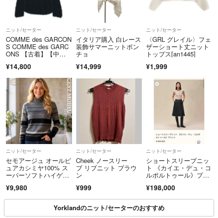
コメント中でも、即購入された方を優先致します。
♥️リピーター割♥️
ニット/セーター
ニット/セーター
ニット/セーター
COMME des GARCON
イタリア購入 白レース
〈GRL グレイル〉フェ
リピートのお客様がご購入して頂く場合は特別割引き致します。
S COMME des GARC
装飾サマーニットポン
ザーショート丈ニット
ONS 【古着】【中
チョ
トップス[an1445]
♥️おまとめ買い割♥️
古】【送料無料】
¥14,800
¥14,999
¥1,999
２点以上をご購入する場合、商品と値段により割引率は違うので、お気
軽にコメント頂ければ幸いです。
❤️こちらでのご縁は大切にしたいと思います❤️
ニット/セーター
ニット/セーター
ニット/セーター
セモアージュ オールピ
Cheek ノースリー
ショートスリーブニッ
ュアカシミヤ100% ス
ブ リブニット ブラウ
ト 《カイエ・デュ・コ
ーパーソフトハイゲー
ン
ルポルトゥール》プリ
ジニット
ント
¥9,980
¥999
¥198,000
Yorklandのニット/セーターのおすすめ