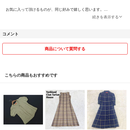
お気に入って頂けるものが、同じ好みで嬉しく思います。
続きを表示する
こちらでご縁のある方とのお出会いを楽しみにしております。
コメント
どうぞ宜しくお願い申し上げます。
新品未使用、未開封品も多く出品しています。徐々にUSED商品の出品
商品について質問する
や家族、友達からの依頼される品々も出品させて頂きます。
☆ 出品商品は、百貨店、直営店、国際空港免税店、メーカーの直営
店、もしくはブランドショップで購入した品物で、全て鑑定済の正規品
こちらの商品もおすすめです
になります。
☆コメント頂ければフォロー割引致します。
☆ お値下げ交渉やご質問は遠慮なくどうぞ(^^)
本当に気持ち程度の価格交渉でしたら感謝の心で承ります(o^^o)お声が
け下さい！