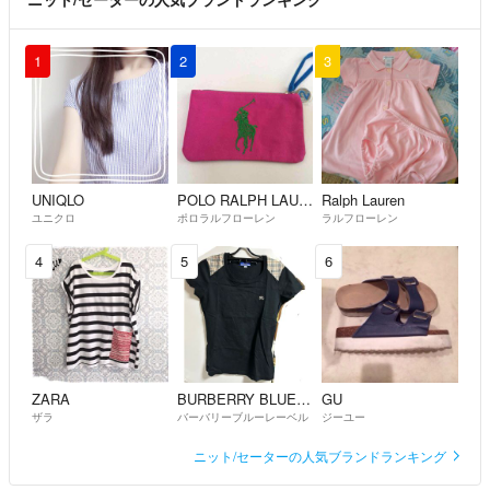
1
2
3
UNIQLO
POLO RALPH LAUREN
Ralph Lauren
ユニクロ
ポロラルフローレン
ラルフローレン
4
5
6
ZARA
BURBERRY BLUE LABEL
GU
ザラ
バーバリーブルーレーベル
ジーユー
ニット/セーターの人気ブランドランキング