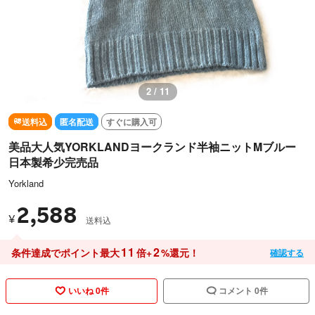
3 / 11
送料込
匿名配送
すぐに購入可
美品大人気YORKLANDヨークランド半袖ニットMブルー
日本製希少完売品
Yorkland
2,588
¥
送料込
11
2
条件達成でポイント最大
倍+
%還元！
確認する
いいね 0件
コメント 0件