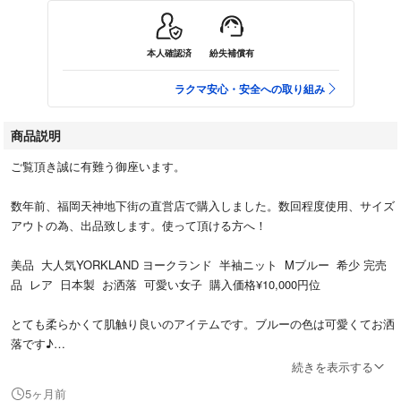
本人確認済
紛失補償有
ラクマ安心・安全への取り組み
商品説明
ご覧頂き誠に有難う御座います。
数年前、福岡天神地下街の直営店で購入しました。数回程度使用、サイズ
アウトの為、出品致します。使って頂ける方へ！
美品 大人気YORKLAND ヨークランド 半袖ニット Mブルー 希少 完売
品 レア 日本製 お洒落 可愛い女子 購入価格¥10,000円位
とても柔らかくて肌触り良いのアイテムです。ブルーの色は可愛くてお洒
落です♪
続きを表示する
表記サイズ：M
5ヶ月前