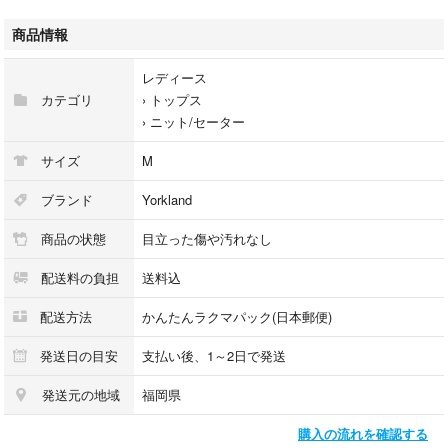
実寸をご参照ください
商品情報
着丈 約48cm（襟の付け根から裾までの寸法）
身幅 約37cm （胸囲・脇下間の寸法）
レディース
肩幅 約32cm
カテゴリ
›
トップス
袖丈 約26cm
›
ニット/セーター
素 材：
サイズ
M
アクリル60%
ウール30%
ブランド
Yorkland
アンゴラ10%
商品の状態
目立った傷や汚れなし
生産国：日本製
配送料の負担
送料込
商品状態：汚れや傷なども御座いません。大切に保管しております。まだ
配送方法
かんたんラクマパック(日本郵便)
まだご愛顧頂けると思います。
発送日の目安
支払い後、1～2日で発送
☆ホームクリニンーグ済みですので、お届けましたら、すぐにご使用頂け
発送元の地域
福岡県
ます。
購入の流れを確認する
☆梱包は丁寧に対応致します♪