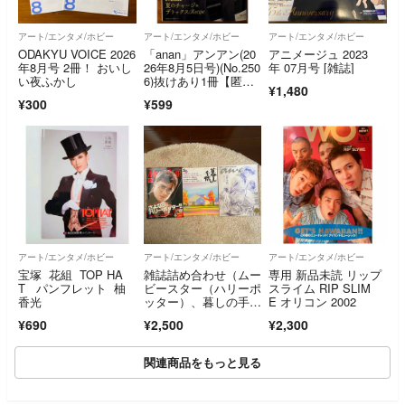
アート/エンタメ/ホビー
アート/エンタメ/ホビー
アート/エンタメ/ホビー
ODAKYU VOICE 2026
「anan」アンアン(20
アニメージュ 2023
年8月号 2冊！ おいし
26年8月5日号)(No.250
年 07月号 [雑誌]
い夜ふかし
6)抜けあり1冊【匿名
¥1,480
発送】
¥300
¥599
アート/エンタメ/ホビー
アート/エンタメ/ホビー
アート/エンタメ/ホビー
宝塚 花組 TOP HA
雑誌詰め合わせ（ムー
専用 新品未読 リップ
T パンフレット 柚
ビースター（ハリーポ
スライム RIP SLIM
香光
ッター）、暮しの手
E オリコン 2002
帖、anan（土井半
¥690
¥2,500
¥2,300
助、忍たま乱太郎））
関連商品をもっと見る