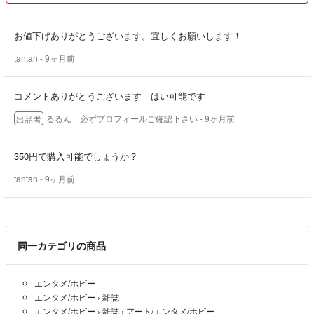
ます
1500円以上のご購入時にお気持ちのおまけをつけさせていただきます
(梱包に余裕がある場合のみ)
お値下げありがとうございます。宜しくお願いします！
tantan
- 9ヶ月前
子供服
レディース洋服
化粧品
コメントありがとうございます はい可能です
おもちゃ
るるん 必ずプロフィールご確認下さい
- 9ヶ月前
出品者
雑誌付録
自宅保管品となります ご理解の上ご購入宜しくお願い致します
350円で購入可能でしょうか？
tantan
- 9ヶ月前
発送は平日のみとさせていただきます
喫煙者 ペットはいません
フルタイムで仕事をしている為 コメントが遅くなることがあります
同一カテゴリの商品
ご了承ください
お互いが気持ち良くお取引できるよう心がけております どうぞ宜しく
お願い致します
エンタメ/ホビー
エンタメ/ホビー
›
雑誌
エンタメ/ホビー
›
雑誌
›
アート/エンタメ/ホビー