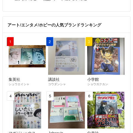
アート/エンタメ/ホビーの人気ブランドランキング
1
2
3
集英社
講談社
小学館
シュウエイシャ
コウダンシャ
ショウガクカン
4
5
6
マガジンハウス
Johnny's
白泉社