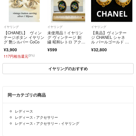
イヤリング
イヤリング
イヤリング
【CHANEL】 ヴィン
未使用品！イヤリン
【美品】ヴィンテー
テージボタン イヤリン
グ ヴィンテージ 刺
ジ CHANEL シャネ
グ 艶シルバー CoCo
繍 昭和レトロ アクセ
ル パールゴールド 刻
サリー
印有り イヤリング
¥3,900
¥599
¥32,800
(3%)
117円相当還元
イヤリングのおすすめ
同一カテゴリの商品
レディース
レディース
›
アクセサリー
レディース
›
アクセサリー
›
イヤリング