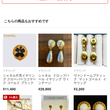
本来気になる事や質問があるのであれば
ご購入前に問い合わせをして納得されてから購入するべきだと思いま
す。こちらはきちんと説明もしてから発送しております。本来悪い評価
をつけたかったですがトラブルが嫌なのでこちらは良い評価にしまし
こちらの商品もおすすめです
た。
自分勝手で傲慢な方とのお取り引きはトラブルの元ですのでお控え願い
たいと思います。
貴金属は家庭用の1ｇ表示の計りでの計量の為、多少の誤差があります
事ご了承願います。
あくまでも目安としてご参考願います。
お顔の見えないお取り引きですので気持ちの良いお取り引きを希望しま
す。
イヤリング
イヤリング
イヤリング
期間内よりも早めに発送しております。
シャネル片耳イヤリン
シャネル ドロップパ
ヴァンドームブティッ
グ クローバーココマー
ール イヤリング ヴィ
ク マットゴールド イ
ク ゴールド ブラック
ンテージ
ヤリング
発送後の返品キャンセルはお断りしてますので気になる事はご購入前に
¥11,400
¥29,900
¥2,200
お尋ね下さい。
3%還元