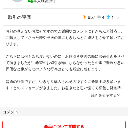
本人確認済
取引の評価
657
4
1
お顔の見えないお取引ですのでご質問やコメントにもきちんと対応し、
ご購入して下さった際や発送の際にもきちんとご連絡をさせて頂いてお
ります。
こちらには何も落ち度がないのに、お値引き交渉の際にお値引きをさせ
て頂きましたがご希望のお値引き額にならなかったとの事で普通や悪い
評価など嫌がらせのような行為はとても残念に感じます。
普通の評価ですが、いきなり購入されその後すぐに発送手続き願いま
す！とのメッセージがきました。お急ぎだと思い慌てて梱包し発送準備
をしている最中に数々色々と質問をされました。商品引用のお写真を載
続きを表示する
せておりましたので実際のお品物は3 4 5 枚目のお写真になります。わ
かりづらくて申し訳けございません。とご連絡をしました。こちらはお
コメント
尋ねに対してきちんと説明もしております。その後どちらでも良いとの
事でしたので急いで発送しました。発送の際も発送後もメッセージを送
りましたが一切返信無しで自己中な傲慢な方でした。
商品について質問する