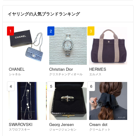
イヤリングの人気ブランドランキング
1
2
3
CHANEL
Christian Dior
HERMES
シャネル
クリスチャンディオール
エルメス
4
5
6
SWAROVSKI
Georg Jensen
Cream dot
スワロフスキー
ジョージジェンセン
クリームドット