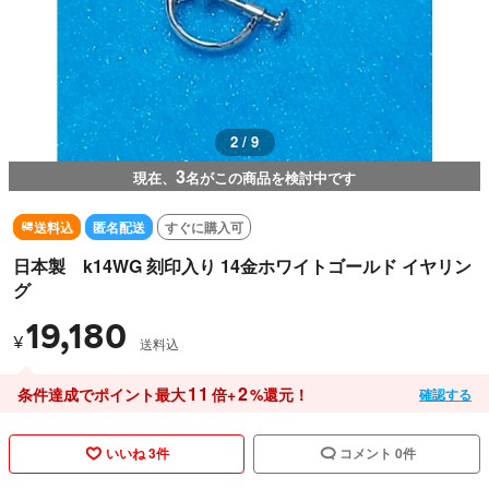
2 / 9
3
現在、
名がこの商品を検討中です
送料込
匿名配送
すぐに購入可
日本製 k14WG 刻印入り 14金ホワイトゴールド イヤリン
グ
19,180
¥
送料込
11
2
条件達成でポイント最大
倍+
%還元！
確認する
いいね 3件
コメント 0件