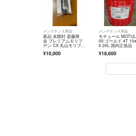
メンテナンス用品
メンテナンス用品
新品 未開封 斎藤商
モチュール MOTUL 
会 プレミアムモリブ
00 ゴールド 4T 10
デン CX 丸山モリブデ
0 20L 国内正規品
ン R134a
¥10,000
¥18,600