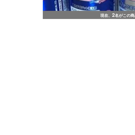
2
現在、
名がこの商