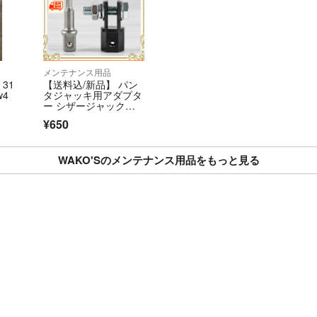
メンテナンス用品
31
【送料込/新品】 パン
w4
タジャッキ用アダプタ
ー シザージャックア
ダプター ジャッキヘ
¥650
ルパー タイヤ交換 工
具 ㉓
WAKO'Sのメンテナンス用品をもっと見る