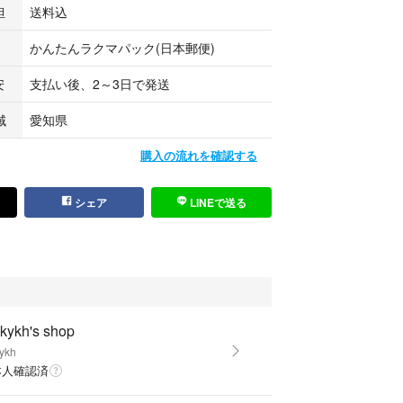
担
送料込
かんたんラクマパック(日本郵便)
安
支払い後、2～3日で発送
域
愛知県
購入の流れを確認する
シェア
LINEで送る
kykh's shop
ykh
本人確認済