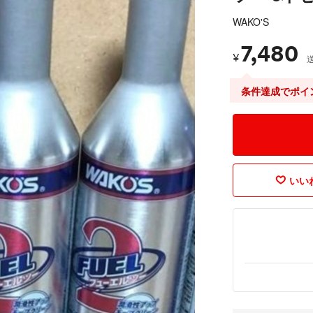
WAKO'S
7,480
¥
条件達成でポイ
いいね