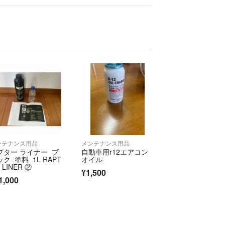
ンテナンス用品
メンテナンス用品
プター ライナー ブ
自動車用r12エアコン
ク 塗料 1L RAPT
オイル
 LINER ②
¥1,500
1,000