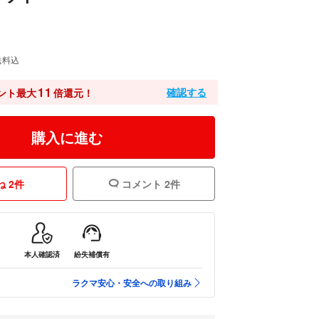
送料込
11
確認する
ント最大
倍還元！
購入に進む
 2件
コメント 2件
本人確認済
紛失補償有
ラクマ安心・安全への取り組み