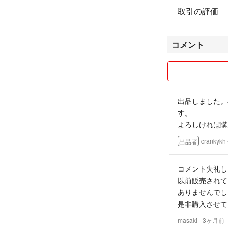
取引の評価
コメント
出品しました。
す。
よろしければ購
crankykh
出品者
コメント失礼し
以前販売されて
ありませんでし
是非購入させて
masaki
- 3ヶ月前