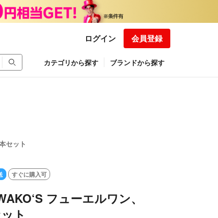
ログイン
会員登録
カテゴリから探す
ブランドから探す
3本セット
送
すぐに購入可
WAKO‘S フューエルワン、
セット