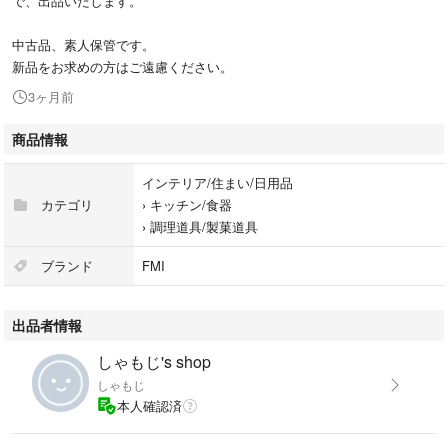
で、出品いたします。
中古品、素人保管です。
新品をお求めの方はご遠慮ください。
3ヶ月前
商品情報
インテリア/住まい/日用品
カテゴリ
›
キッチン/食器
›
調理道具/製菓道具
ブランド
FMI
出品者情報
しゃもじ's shop
しゃもじ
本人確認済