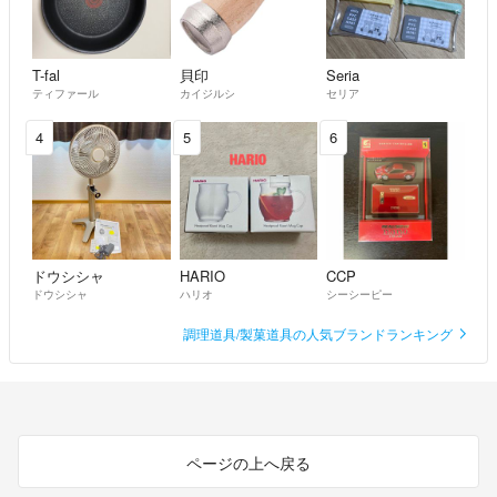
T-fal
貝印
Seria
ティファール
カイジルシ
セリア
4
5
6
ドウシシャ
HARIO
CCP
ドウシシャ
ハリオ
シーシーピー
調理道具/製菓道具の人気ブランドランキング
ページの上へ戻る