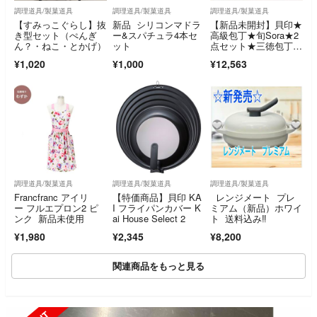
調理道具/製菓道具
調理道具/製菓道具
調理道具/製菓道具
【すみっこぐらし】抜
新品 シリコンマドラ
【新品未開封】貝印★
き型セット（ぺんぎ
ー&スパチュラ4本セ
高級包丁★旬Sora★2
ん？・ねこ・とかげ）
ット
点セット★三徳包丁&
ペティナイフ★
¥1,020
¥1,000
¥12,563
調理道具/製菓道具
調理道具/製菓道具
調理道具/製菓道具
Francfranc アイリ
【特価商品】貝印 KA
レンジメート プレ
ー フルエプロン2 ピ
I フライパンカバー K
ミアム（新品）ホワイ
ンク 新品未使用
ai House Select 2
ト 送料込み‼️
¥1,980
¥2,345
¥8,200
関連商品をもっと見る
UT
SOLD OUT