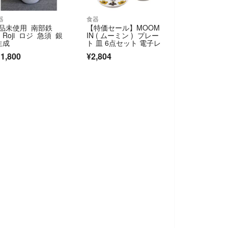
器
食器
品未使用 南部鉄
【特価セール】MOOM
 Roji ロジ 急須 銀
IN ( ムーミン ) プレー
生成
ト 皿 6点セット 電子レ
1,800
¥2,804