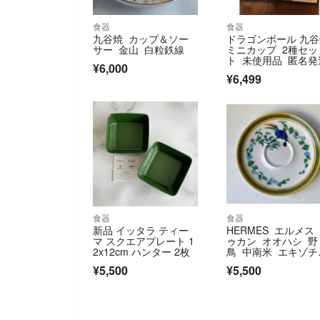
食器
食器
九谷焼 カップ＆ソー
ドラゴンボール 九
サー 金山 白粒鉄線
ミニカップ 2種セッ
ト 未使用品 匿名発
¥6,000
¥6,499
食器
食器
新品 イッタラ ティー
HERMES エルメス
マ スクエアプレート 1
ゥカン オオハシ 野
2x12cm ハンター 2枚
鳥 中南米 エキゾチ
ク モチーフ ソーサ
¥5,500
¥5,500