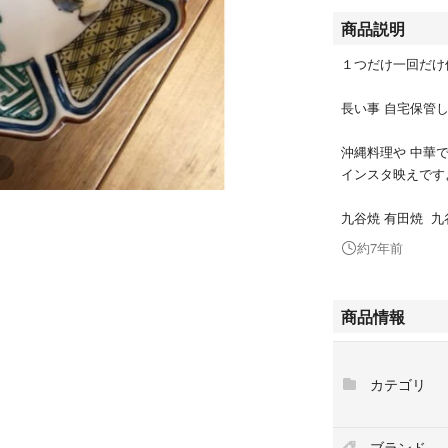
商品説明
１つだけ一回だけ
長い事 自宅保管
沖縄料理や 中華
インスタ映えですよ^
九谷焼 有田焼 九
約7年前
商品情報
カテゴリ
ブランド