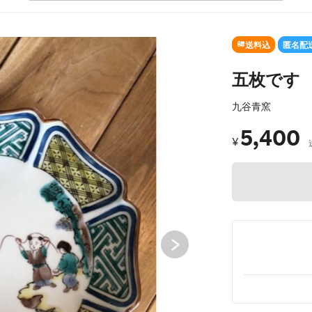
SOLD OUT
送料込
匿名配
五枚です
九谷青窯
5,400
¥