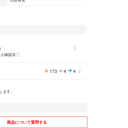
し
ば
本人確認済
173
4
4
します。
商品について質問する