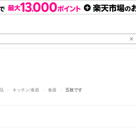
品
キッチン/食器
食器
五枚です