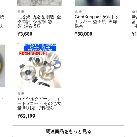
食器
食器
食
谷焼
九谷焼 九谷岳朋造 金
GerdKnapper ゲルトク
新
彩菊詰 茶器揃 急
ナッパー 益子焼 夫婦
器
送
須 湯呑 5客
湯呑
×
¥3,680
¥58,000
¥1
食器
 ト
ロイヤルクイーン 1コ
ート 2コート その他大
ッ
量 IH対応 で料理らく
ー
らく!@
¥62,199
関連商品をもっと見る