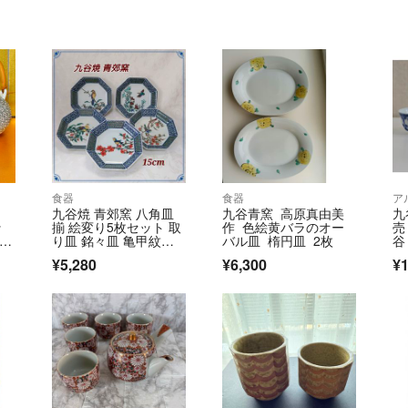
食器
食器
ア
九谷焼 青郊窯 八角皿
九谷青窯 高原真由美
九
ッ
揃 絵変り5枚セット 取
作 色絵黄バラのオー
売
付湯
り皿 銘々皿 亀甲紋花
バル皿 楕円皿 2枚
谷
鳥図
器
¥5,280
¥6,300
¥1