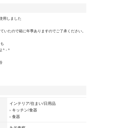
使用しました
していたので箱に年季ありますのでご了承ください。
でも
 - ^
谷
インテリア/住まい/日用品
›
キッチン/食器
›
食器
九谷青窯