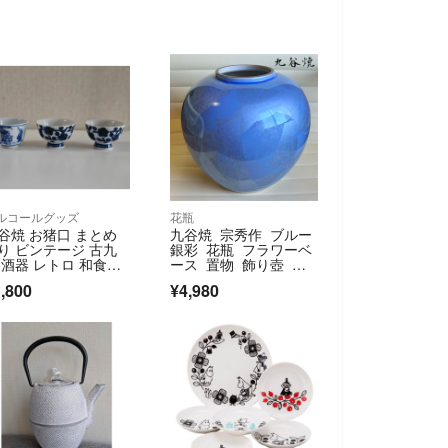
ルコールグッズ
花瓶
谷焼 お猪口 まとめ
九谷焼 宗秀作 ブルー
り ビンテージ 古九
銀彩 花瓶 フラワーベ
 酒器 レトロ 和食
ース 置物 飾り壺 花
 和風
器
,800
¥4,980