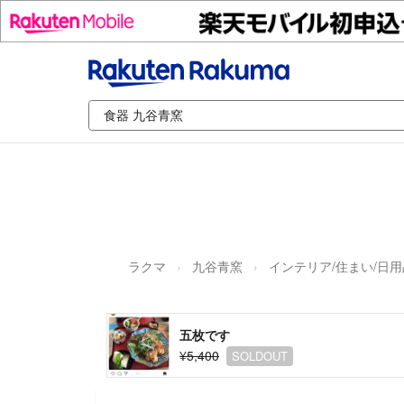
ラクマ
九谷青窯
インテリア/住まい/日用
五枚です
¥5,400
SOLDOUT