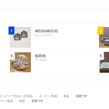
2
3
WEDGWOOD
ウェッジウッド
5
有田焼
6
アリタヤキ
インテリア/住まい/日用品
キッチン/食器
食器
五枚です
チン/食器
食器
五枚です