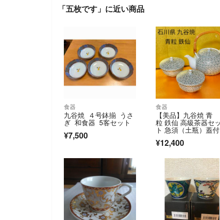
「五枚です」に近い商品
食器
食器
九谷焼 ４号鉢揃 うさ
【美品】九谷焼 青
ぎ 和食器 5客セット
粒 鉄仙 高級茶器セ
ト 急須（土瓶）蓋
¥7,500
呑2客 おまけ付
¥12,400