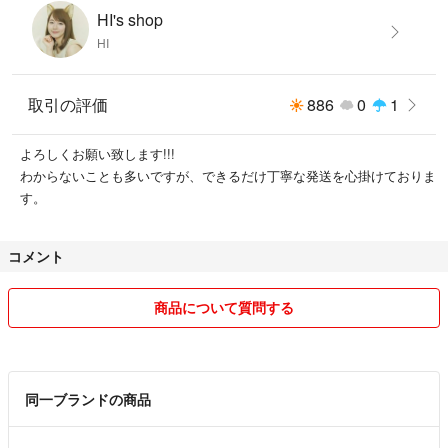
#お買い得 #ファストフード #食事券
HI's shop
#ポイント消化 #牛丼 #安い #FamiPay
HI
#10倍 #安い #クリレス #ファミレス #かごの屋 #磯丸水産 #鳥良 #鳥良商
店 #しゃぶ菜 #きづなすし #つけめんTETSU #デザート王国 #TANTOTANT
O #はーべすと #クリエイト・レストランツグループ
取引の評価
886
0
1
検索タグ⭐︎
よろしくお願い致します!!!
夜マック 無料券 ポイント消化 マクドナルド 株主優待 スタジオアリ
わからないことも多いですが、できるだけ丁寧な発送を心掛けておりま
ス マック 西松屋 優待券 新品 未使用 トレーナー 肌着 3000 500
す。
0 マクドナルド モスバーガー ドトール 不二家 ロイヤル ホスト かつ
や ブロンコビリー 丸亀製麺 すき家 吉野家 松屋 焼肉きんぐ 牛角 あみや
き亭 木曽路 磯丸水産 スシロー はま寿司 元気寿司 かっぱ寿司 SFP SFP
コメント
ホールディングス 日高屋 リンガーハット 一家ダイニングプロジェクト D
D DDホールディングス アークランドサービス ロック フィールド ニト
商品について質問する
リ 業務スーパー 神戸物産 マルエツ イオン ジョイフル本田 スギ薬局 サツ
ドラ ツルハ コスモス ウエルシア クリエイトSD コジマ エディオン JOS
HIN ヤマダ電機 西松屋 あさひ 平和 PGM GDO ヒマラヤ スポーツ デ
ポ アルペン ASBee 東京ドーム 千趣会
同一ブランドの商品