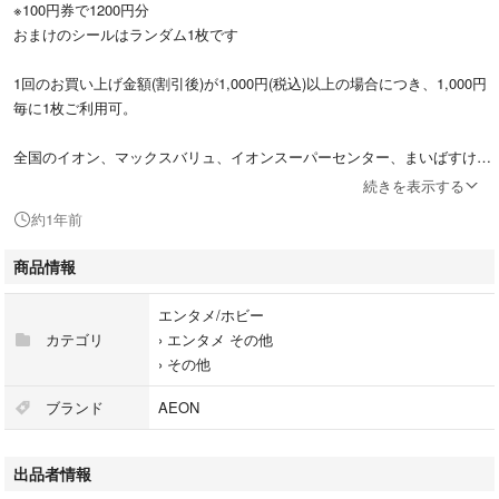
※100円券で1200円分
おまけのシールはランダム1枚です
1回のお買い上げ金額(割引後)が1,000円(税込)以上の場合につき、1,000円
毎に1枚ご利用可。
全国のイオン、マックスバリュ、イオンスーパーセンター、まいばすけっ
と、ザ･ビッグ、KOHYO、ピーコックストア、マルナカ、フジの直営店舗
続きを表示する
で利用できます。
約1年前
有効期限：2026年6月30日
商品情報
ミシン目で折って、水濡れ対策をして、ミニレターまたは定形郵便で発送
エンタメ/ホビー
いたします。
カテゴリ
›
エンタメ その他
›
その他
ご了承いただける方のみご購入お願いします。
ブランド
AEON
#マクドナルド引き換え券 #マクドナルド引換券 #マクドナルド無料券 #マ
クドナルド #マック引換券 #マック引き換え券 #マクドナルド株主優待 #
出品者情報
マクドナルド株主優待券#クーポン #優待券 #割引券 #かつ丼 #うどん