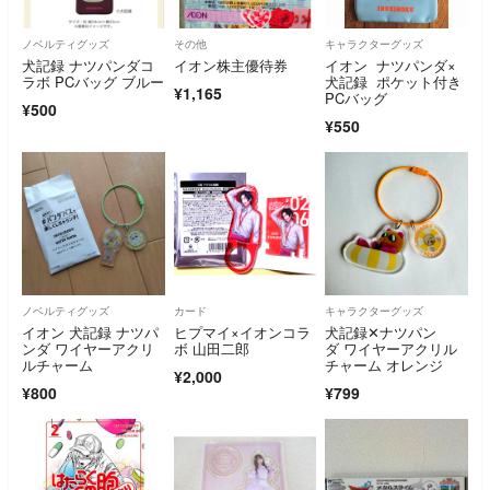
ノベルティグッズ
その他
キャラクターグッズ
犬記録 ナツパンダコ
イオン株主優待券
イオン ナツパンダ×
ラボ PCバッグ ブルー
犬記録 ポケット付き
¥1,165
PCバッグ
¥500
¥550
ノベルティグッズ
カード
キャラクターグッズ
イオン 犬記録 ナツパ
ヒプマイ×イオンコラ
犬記録✕ナツパン
ンダ ワイヤーアクリ
ボ 山田二郎
ダ ワイヤーアクリル
ルチャーム
チャーム オレンジ
¥2,000
¥800
¥799