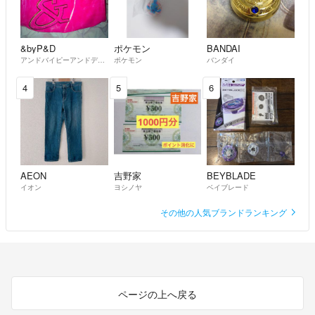
&byP&D
ポケモン
BANDAI
アンドバイピーアンドディー
ポケモン
バンダイ
4
5
6
AEON
吉野家
BEYBLADE
イオン
ヨシノヤ
ベイブレード
その他の人気ブランドランキング
ページの上へ戻る