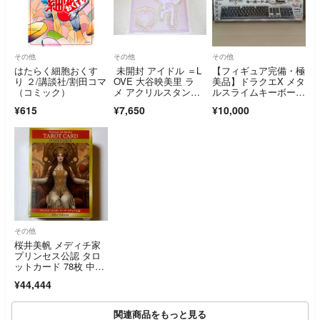
その他
その他
その他
はたらく細胞おくす
未開封 アイドル ＝L
【フィギュア完備・極
り ２/講談社/割田コマ
OVE 大谷映美里 ラ
美品】ドラクエX メタ
（コミック）
メ アクリルスタン
ルスライムキーボー
ド 7周年コンサート衣
ド HORI HWI-52
¥615
¥7,650
¥10,000
装
その他
桜井美帆 メディチ家
プリンセス公認 タロ
ットカード 78枚 中サ
イズ 新品
¥44,444
関連商品をもっと見る