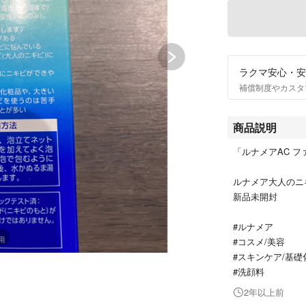
ラクマ安心・安
補償制度やカスタ
商品説明
「ルナメアAC ファ
ルナメア大人のニ
新品未開封
#ルナメア
#コスメ/美容
#スキンケア/基礎
#洗顔料
2年以上前