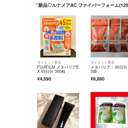
「新品♡ルナメアAC ファイバーフォーム(12
ダイエット食品
ダイエット食品
FUJIFILM メタバリアE
メタバリア・30日分
X 45日分 360粒
3袋
¥4,590
¥8,880