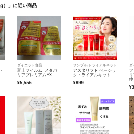
0g）」に近い商品
ダイエット食品
サンプル/トライアルキット
ダ
・
富士フイルム メタバ
アスタリフト ベーシッ
フ
リアプレミアムEX
クトライアルキット
リ
粒
¥5,555
¥899
¥3