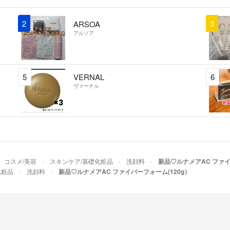
2
3
ARSOA
アルソア
5
VERNAL
6
ヴァーナル
コスメ/美容
スキンケア/基礎化粧品
洗顔料
新品♡ルナメアAC ファイ
化粧品
洗顔料
新品♡ルナメアAC ファイバーフォーム(120g）