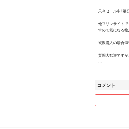
只今セール中‼︎
他フリマサイトで
すので気になる物
複数購入の場合値
質問大歓迎ですが
⚠️クレーム、返
コメント
沢山のご縁があり