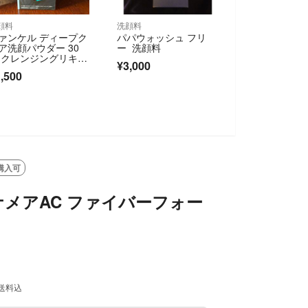
顔料
洗顔料
ァンケル ディープク
パパウォッシュ フリ
ア洗顔パウダー 30
ー 洗顔料
 クレンジングリキッ
¥3,000
 ミニサイズ付き
,500
購入可
メアAC ファイバーフォー
送料込