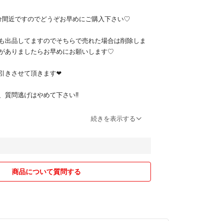
処分間近ですのでどうぞお早めにご購入下さい♡
も出品してますのでそちらで売れた場合は削除しま
がありましたらお早めにお願いします♡
引きさせて頂きます❤︎
、質問逃げはやめて下さい‼︎
品は一切受付ておりません。
続きを表示する
ますように…♡
商品について質問する