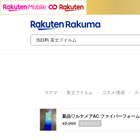
ラクマ
富士フイルム
コスメ/美容
ス
新品♡ルナメアAC ファイバーフォーム(
¥2,200
SOLDOUT