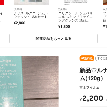
洗顔料
洗顔料
洗
ホイ
ナリス ルクエ ジェル
エリクシール シュペリ
フ
ウォッシュ 2本セット
エル スキンリファイニ
リ
ングクレンズ 洗顔
個
¥2,860
ト
料 角質除去 ザラつ
ド
¥1,800
¥1
き 黒ずみ 透明感 クレ
イ 新品 未使用
関連商品をもっと見る
SOLD OUT
送料込
すぐに
新品♡ルナ
ム(120g）
富士フイルム
2,200
¥