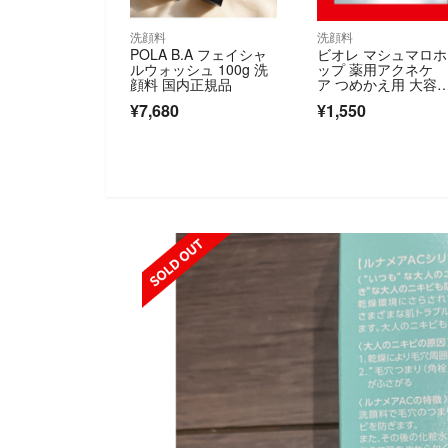
洗顔料
洗顔料
POLA B.A フェイシャ
ビオレ マシュマロ
ルウォッシュ 100g 洗
ップ 薬用アクネケ
顔料 国内正規品
ア つめかえ用 大容
量 2.5回分 2個セッ
¥7,680
¥1,550
SOLD OUT