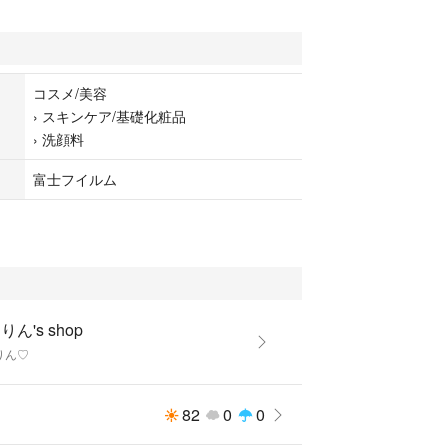
コスメ/美容
›
スキンケア/基礎化粧品
›
洗顔料
富士フイルム
りん's shop
りん♡
82
0
0