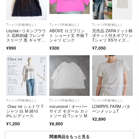
Tシャツ(半袖/袖なし)
Tシャツ(半袖/袖なし)
Tシャツ(半袖/袖なし)
Löytää✨️リネンブラウ
ABOVE ロゴプリン
完売品 ZARAドット柄
ス 花柄刺繍 フレンチ
ト ショート丈 半袖 T
ポケット付きポプリン
スリーブ 黒 ギャザ
シャツ ピンク
Tシャツ XSサイズ新
ー 夏服M
品タグ付き
¥990
¥300
¥7,050
Tシャツ(半袖/袖なし)
Tシャツ(半袖/袖なし)
Tシャツ(半袖/袖なし)
Chez toi シェトワ T
mizuiroind / オーバー
LOWRYS FARM パタ
シャツ 白 M 綿10
サイズ モダール カッ
ーンメッシュT
0% レディース
トソー 白 Tシャツ M
¥2,890
¥1,200
¥6,900
関連商品をもっと見る