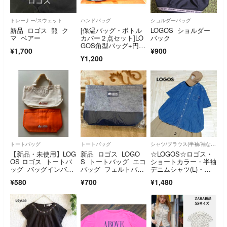
トレーナー/スウェット
ハンドバッグ
ショルダーバッグ
新品 ロゴス 熊 ク
[保温バッグ・ボトル
LOGOS ショルダー
マ ベアー
カバー２点セット]LO
バック
GOS角型バッグ+円筒
¥1,700
¥900
型ボトルカバー
¥1,200
トートバッグ
トートバッグ
シャツ/ブラウス(半袖/袖なし)
【新品・未使用】LOG
新品 ロゴス LOGO
☆LOGOS☆ロゴス・
OS ロゴス トートバ
S トートバッグ エコ
ショートカラー・半袖
ッグ バッグインバッ
バッグ フェルトバッ
デニムシャツ(L)・フ
グ 保冷バッグ
グ
ロントボタン
¥580
¥700
¥1,480