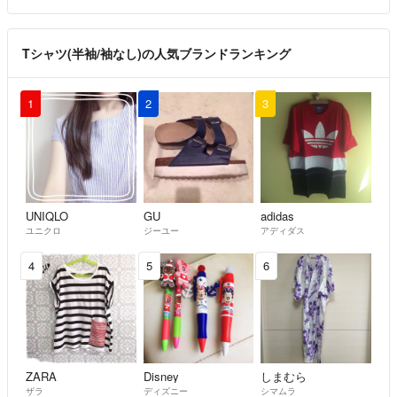
Tシャツ(半袖/袖なし)の人気ブランドランキング
1
2
3
UNIQLO
GU
adidas
ユニクロ
ジーユー
アディダス
4
5
6
ZARA
Disney
しまむら
ザラ
ディズニー
シマムラ