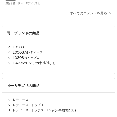
さら
- 約2ヶ月前
出品者
すべてのコメントを見る
はい^_^
さら
- 約2ヶ月前
出品者
同一ブランドの商品
コメントお願いします!!
着丈を教えてください
LOGOS
LOGOSのレディース
抹茶
- 約2ヶ月前
LOGOSのトップス
LOGOSのTシャツ(半袖/袖なし)
同一カテゴリの商品
レディース
レディース
›
トップス
レディース
›
トップス
›
Tシャツ(半袖/袖なし)