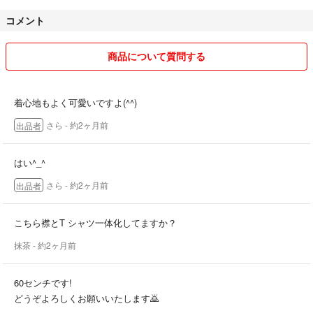
コメント
商品について質問する
着心地もよく可愛いですよ(^^)
さら
- 約2ヶ月前
出品者
はい^_^
さら
- 約2ヶ月前
出品者
こちら襟とT シャツ一体化してますか？
抹茶
- 約2ヶ月前
60センチです!
どうぞよろしくお願いいたします🙇