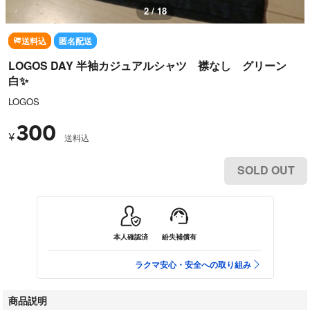
2 / 18
送料込
匿名配送
LOGOS DAY 半袖カジュアルシャツ 襟なし グリーン
白✨️
LOGOS
300
¥
送料込
SOLD OUT
本人確認済
紛失補償有
ラクマ安心・安全への取り組み
商品説明