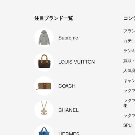
注目ブランド一覧
コン
ブラ
Supreme
カテ
ラン
買取
LOUIS
VUITTON
人気
キャ
COACH
ラクマp
ラク
集
CHANEL
ラク
SPU
HERMES