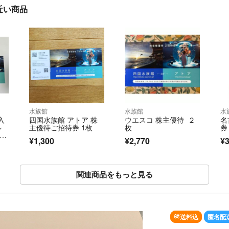
近い商品
水族館
水族館
水
入
四国水族館 アトア 株
ウエスコ 株主優待 ２
名
ル
主優待ご招待券 1枚
枚
券
¥1,300
¥2,770
¥3
関連商品をもっと見る
送料込
匿名配