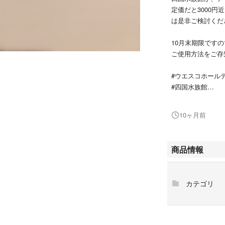
定価だと3000
は是非ご検討くだ
10月末期限です
ご使用方法をご存
#ウエスコホール
#四国水族館
#アトア
#水族館
10ヶ月前
#入場券
商品情報
カテゴリ