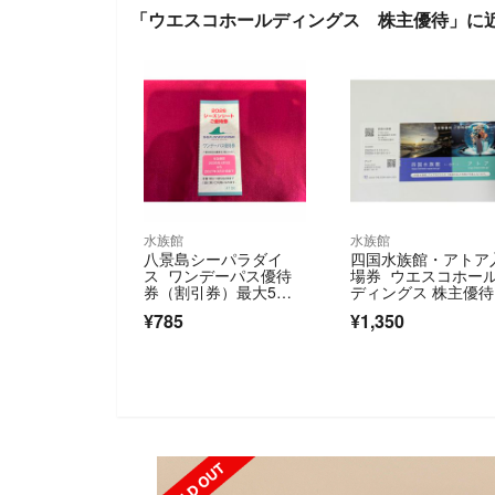
「ウエスコホールディングス 株主優待」に
水族館
水族館
八景島シーパラダイ
四国水族館・アトア
ス ワンデーパス優待
場券 ウエスコホー
券（割引券）最大5名
ディングス 株主優待
で合計4500円引に
券 招待券
¥785
¥1,350
SOLD OUT