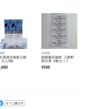
族館
水族館
古屋港水族館入館
箱根園水族館 入館料
 大人2枚
割引券 5枚セット
,680
¥500
送
すぐに購入可