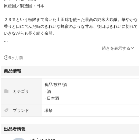
原産国／製造国：日本
２３％という極限まで磨いた山田錦を使った最高の純米大吟醸。華やかな
香りと口に含んだ時のきれいな蜂蜜のような甘み、後口はきれいに切れて
いきながらも長く続く余韻。
#獺祭
続きを表示する
#食品/飲料/酒
5ヶ月前
#酒
#日本酒
商品情報
食品/飲料/酒
カテゴリ
›
酒
›
日本酒
ブランド
獺祭
出品者情報