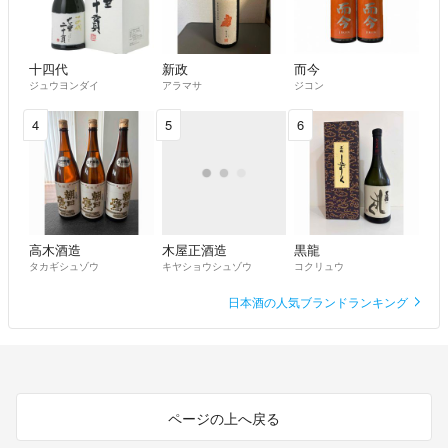
十四代
新政
而今
ジュウヨンダイ
アラマサ
ジコン
4
5
6
高木酒造
木屋正酒造
黒龍
タカギシュゾウ
キヤショウシュゾウ
コクリュウ
日本酒の人気ブランドランキング
ページの上へ戻る