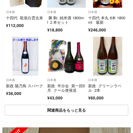
日本酒
日本酒
日本酒
十四代 龍泉白雲去来
勝 駒 純米酒 1800m
十四代 本丸 6本 1800
l ２本セット
ml 最新
¥112,000
¥18,800
¥246,000
日本酒
日本酒
日本酒
新政 陽乃鳥 スパーク
新政 半分会 第一回5
新政 グリーンラベ
月 クール便発送
ル 2本
¥36,000
¥43,000
¥60,000
関連商品をもっと見る
SOLD OUT