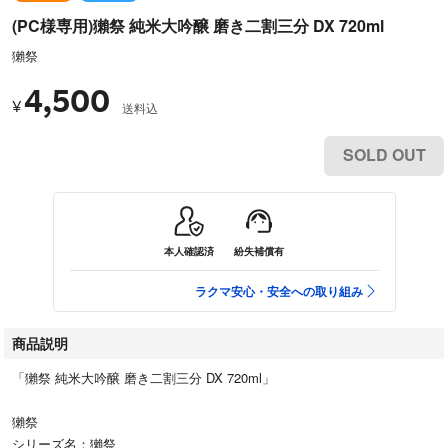
(PC様専用)獺祭 純米大吟醸 磨き二割三分 DX 720ml
獺祭
4,500
¥
送料込
SOLD OUT
本人確認済
紛失補償有
ラクマ安心・安全への取り組み
商品説明
「獺祭 純米大吟醸 磨き二割三分 DX 720ml」
獺祭
シリーズ名：獺祭