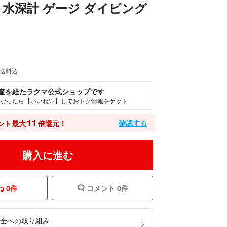
水深計 ゲージ ダイビング
送料込
査を経たラクマ公式ショップです
なったら【いいね♡】しておトク情報をゲット
11
確認する
ント最大
倍還元！
購入に進む
 0件
コメント 0件
全への取り組み