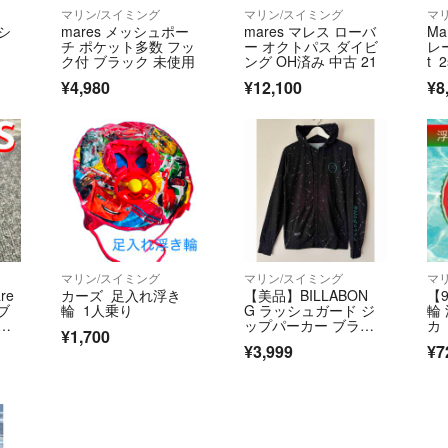
マリン/スイミング
マリン/スイミング
マ
シ
mares メッシュポー
mares マレス ローバ
Ma
チ ポケット多数 フッ
ー オクトパス ダイビ
レー
ク付 ブラック 未使用
ング OH済み 中古 21
t 2
¥4,980
¥12,100
¥8
マリン/スイミング
マリン/スイミング
マ
re
カーズ 足入れ浮き
【美品】BILLABON
【
イブ
輪 1人乗り
G ラッシュガード ジ
輪
コ
ップパーカー ブラッ
カ
¥1,700
ク ペイント柄
ト
¥3,999
¥7