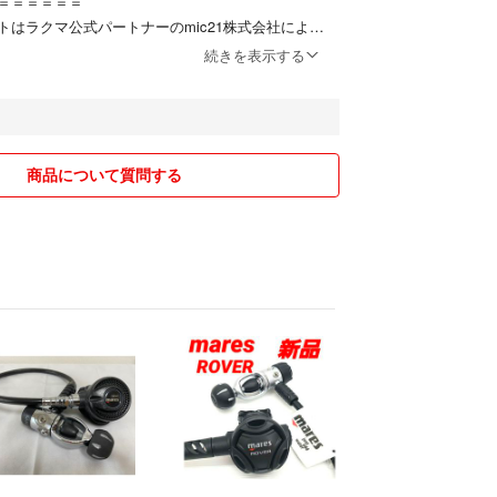
＝＝＝＝＝＝
トはラクマ公式パートナーのmic21株式会社によっ
す。
続きを表示する
official/law/a383/
official/law/a383/#return_policy
商品について質問する