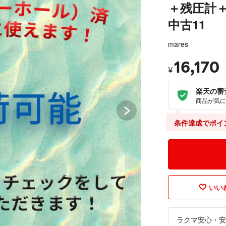
＋残圧計＋
中古11
mares
16,170
¥
楽天の審
商品が気に
条件達成でポイ
いいね
ラクマ安心・安