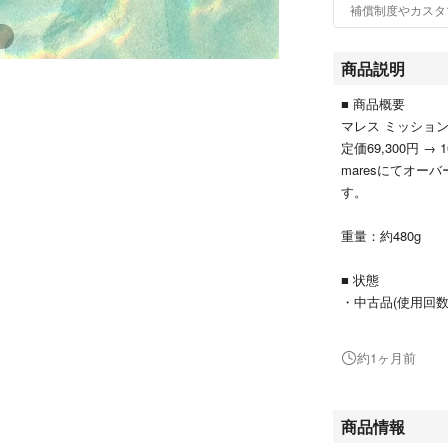
補償制度やカスタ
商品説明
■ 商品概要
マレス ミッショ
定価69,300円 → 
maresにてオ
す。
重量：約480g
■ 状態
・中古品(使用回
・maresにてオ
※保証期限はオー
約1ヶ月前
購入時、ご希望の
す。（※有料）
商品情報