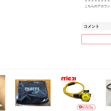
＝＝＝＝＝＝＝＝
こちらのアカウン
て運営されていま
▼特商法
https://fril.jp/ts/
コメント
▼返品特約
https://fril.jp/ts/