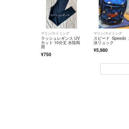
マリン/スイミング
マリン/スイミング
ラッシュレギンス UV
スピード Speedo
カット 10分丈 水陸両
泳リュック
用
¥5,980
¥750