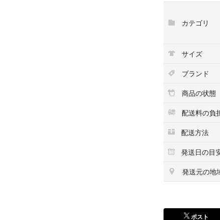
■ 付属品
・ゲージ本体のみ
カテゴリ
セットアップ後は
■ 注意事項
サイズ
中古商品につき、
中古品という特性
ブランド
す。
安全に関わる器材
商品の状態
メンテナンスを推
配送料の負
配送方法
複数のサイト、店
となる場合がござ
発送日の目
木更津アウトレッ
発送元の地
■ 発送・梱包
お支払い確定後、
ヤマト運輸で追跡
ポスト
管理用コード：2500