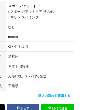
スポーツ/アウトドア
›
スポーツ/アウトドア その他
必ず動作確認を行ってください。
›
マリン/スイミング
なし
傷や汚れがございます。
をご理解いただきご購入のご検討をお願い致しま
mares
のため、使用頻度や経過日数により定期的な点検・
傷や汚れあり
奨します。
担
送料込
ヤマト宅急便
頭にて在庫を共有しておりますので、ご注文後欠品
います。予めご了承ください。
安
支払い後、1～2日で発送
ト店で取り扱い中です。
域
千葉県
エアーチェックをして発送させていただきます。
購入の流れを確認する
ありの発送です。
シェア
LINEで送る
000561375