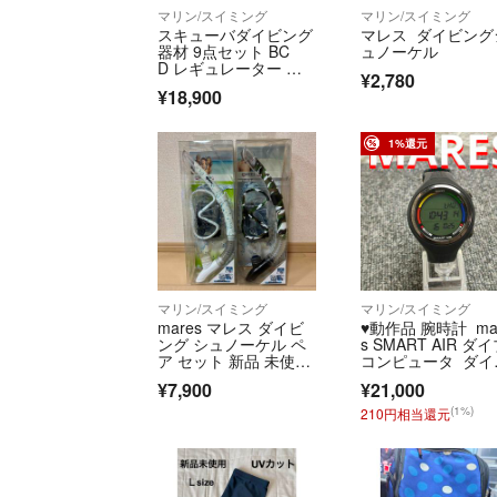
マリン/スイミング
マリン/スイミング
スキューバダイビング
マレス ダイビング
器材 9点セット BC
ュノーケル
D レギュレーター ス
¥2,780
ーツ 現状販売
¥18,900
1%還元
マリン/スイミング
マリン/スイミング
mares マレス ダイビ
♥️動作品 腕時計 ma
ング シュノーケル ペ
s SMART AIR ダ
ア セット 新品 未使用
コンピュータ ダイ
品 有り
ン
¥7,900
¥21,000
(1%)
210円相当還元