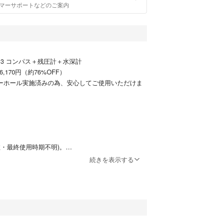
マーサポートなどのご案内
ン3 コンパス＋残圧計＋水深計
16,170円（約76%OFF）
ーバーホール実施済みの為、安心してご使用いただけま
数・最終使用時期不明)。
ーバーホール実施済（2025年5月）
続きを表示する
バーホール後、6か月となります。
場合は再度メーカーにてオーバーホールも可能で