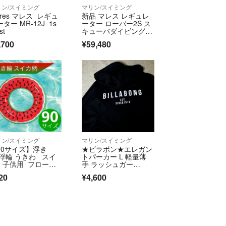
リン/スイミング
マリン/スイミング
res マレス レギュ
新品 マレス レギュレ
ター MR-12J 1s
ーター ローバー2S ス
st
キューバダイビング m
ares
,700
¥59,480
リン/スイミング
マリン/スイミング
90サイズ】浮き
★ビラボン★エレガン
 浮輪 うきわ スイ
トパーカー L 軽量薄
 子供用 フロー
手 ラッシュガー
 プール 海l
ド 黒 日焼け対策 BILL
20
¥4,600
ABONG ブラック 羽織
り UV機能付き