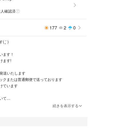
本人確認済
177
2
0
¨̮ )
います！
けます!
で発送いたします
ックまたは普通郵便で送っております
けています
いて
よろしくお願いします
続きを表示する
ております！
も大丈夫です)