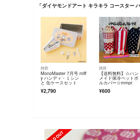
「ダイヤモンドアート キラキラ コースター 
雑貨
雑貨
MonoMaster 7月号 miff
【送料無料】☆ハン
y ハンディ・ミシン
メイド保冷ペットボ
と 缶ケースセット
ルカバー☆mmpr
¥2,790
¥600
SOLD OUT