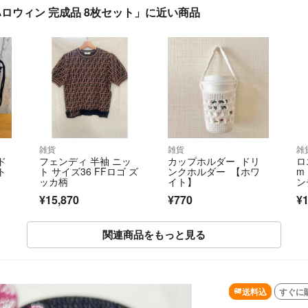
ハロウィン 完成品 8枚セット」に近い商品
雑貨
雑貨
雑
ド
フェンディ 半袖 ニッ
カップホルダー ドリ
ロ
ト
ト サイズ36 FFロゴ ズ
ンクホルダー 【ホワ
m
ッカ柄
イト】
ン
¥15,870
¥770
¥1
関連商品をもっと見る
SOLD OUT
送料込
すぐに