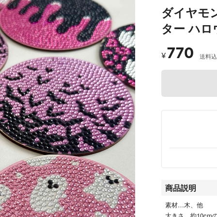
ダイヤモン
ター ハロ
770
¥
送料込
商品説明
素材…木、他
大きさ…約10cm