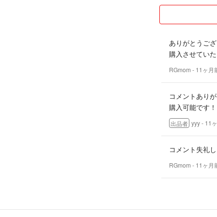
24時間以内に返
※都合により商品
ありがとうござ
購入させていた
RGmom
- 11ヶ月
コメントありが
購入可能です！
yyy
- 11
出品者
コメント失礼し
RGmom
- 11ヶ月