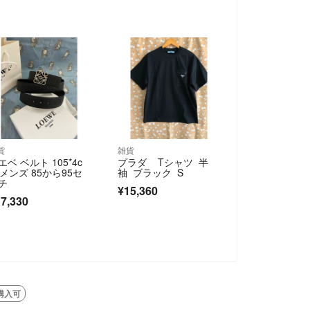
貨
雑貨
エベ ベルト 105*4c
プラダ Tシャツ 半
 メンズ 85から95セ
袖 ブラック S
チ
¥15,360
7,330
購入可