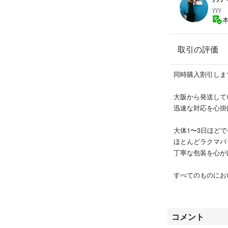
yyy
取引の評価
同時購入割引します( 
大阪から発送して
迅速な対応を心掛
大体1〜3日ほど
ほとんどラクマパ
丁寧な包装を心が
すべてのものにお
素人保管、ご理解
コメントお待ちし
コメント
(コメントなし購入