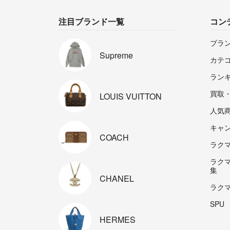
注目ブランド一覧
コン
ブラ
Supreme
カテ
ラン
買取
LOUIS
VUITTON
人気
キャ
COACH
ラクマp
ラク
集
CHANEL
ラク
SPU
HERMES