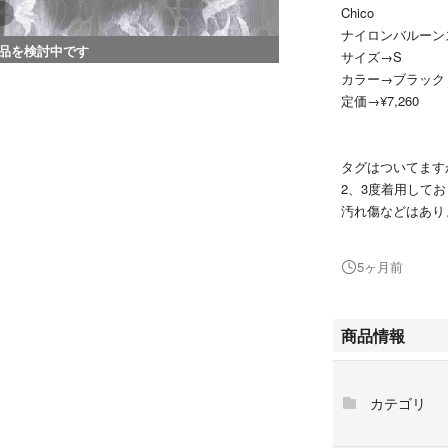
Chico
ナイロンバルーン
品を検討中です
サイズ→S
カラー→ブラック
定価→¥7,260
タグはついてます
2、3度着用して
汚れ傷などはあり
昨年か一昨年に大
5ヶ月前
夏以外の季節なら
春にもぴったりで
商品情報
▶洗濯表示
洗濯:手洗い可
タンブル乾燥:不
カテゴリ
アイロン:110℃
クリーニング:ド