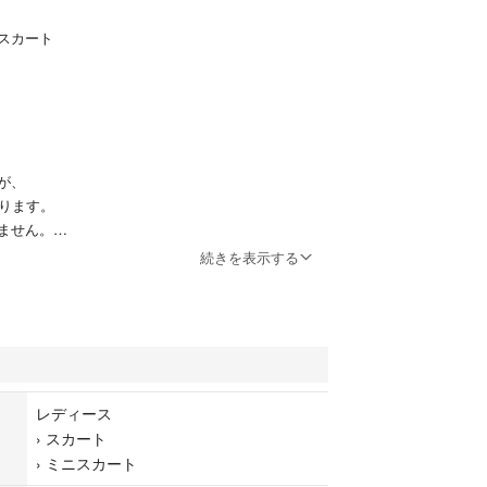
スカート
が、
おります。
ません。
続きを表示する
人気だったアイテムです。
着用できると思います。
す！！
レディース
可
›
スカート
まで
›
ミニスカート
ライ、ウェットクリーニング可