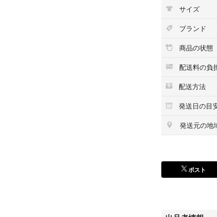
※取り扱い注意事
サイズ
……………………
透け感:なし
ブランド
厚さ:ふつう
伸縮性:あり
商品の状態
裏地:ペチコート
ポケット:なし
配送料の負
ファスナー:あり
配送方法
……………………
発送日の目
その他出品してい
コメントいただけ
発送元の地
2点目からお値引
ポスト