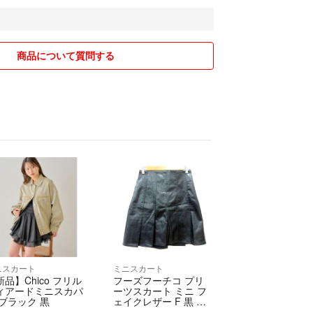
取りは迅速に行うつもりですが
れてしまうこともあります。
匿名配送させていただきます👗
商品について質問する
ばお気軽にお声掛けください🎵
ができるよう心掛けますので、
ます。✨
ニスカート
ミニスカート
新品】Chico フリル
フーズフーチコ プリ
ィアードミニスカパ
ーツスカート ミニ フ
 ブラック 黒
ェイクレザー F 黒 ブ
ラック