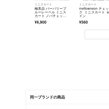
ミニスカート
ミニスカート
極美品 バーバリーブ
mellowneon チェッ
ルーレーベル ミニス
ク ミニスカート 
カート ノバチェッ
イン
ク レッド フレアスカ
¥6,900
¥560
ート BURBERRY BLU
E LABEL
同一ブランドの商品