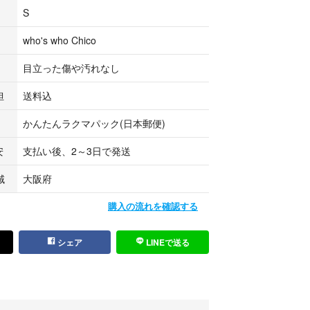
項(詳しいお手入れ方法は商品タグをご参照ください)
S
who's who Chico
目立った傷や汚れなし
付き
担
送料込
かんたんラクマパック(日本郵便)
安
支払い後、2～3日で発送
る洋服とまとめ買いで
れば、
域
大阪府
きいたします。
購入の流れを確認する
シェア
LINEで送る