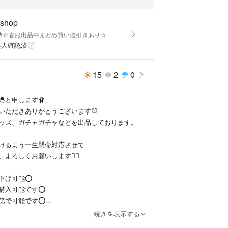
 shop
🐣☆春服出品中まとめ買い値引きあり☆
本人確認済
15
2
0
と申します🩰
いただきありがとうございます🐰
ッズ、ガチャガチャなどを出品しております。
けるよう一生懸命対応させて
よろしくお願いします🙇‍♀️
下げ可能⭕️
購入可能です⭕️
第で可能です⭕️
発送となります⭕️
続きを表示する