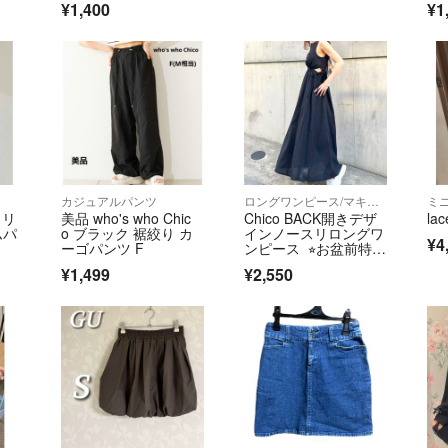
¥1,400
¥1
カジュアルパンツ
ロングワンピース/マキシワンピース
ミ
スリ
美品 who's who Chic
Chico BACK開きデザ
lac
ムパ
o ブラック 裾絞り カ
インノースリロングワ
¥4
ーゴパンツ F
ンピース ⭐︎お盆前特別
セール⭐︎
¥1,499
¥2,550