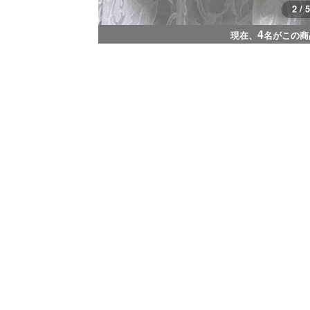
3 / 5
4
現在、
名がこの商