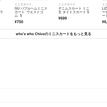
ミニスカート
ミニスカート
ミ
GU バブルヘムミニス
デニムスカート ミニ
LI
aラ
カート ウエストゴ
丈 タイトスカート S
ー
ム S
ー
¥699
¥750
¥6
who's who Chicoのミニスカートをもっと見る