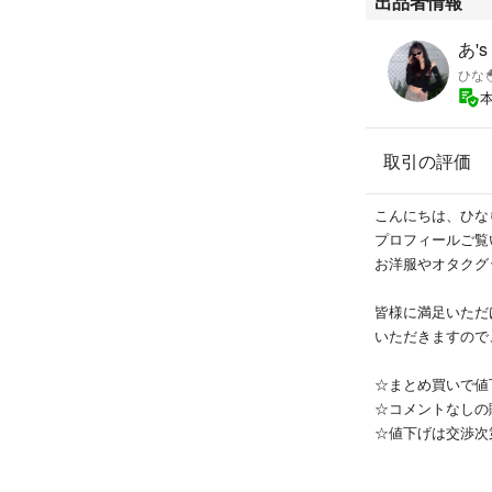
出品者情報
あ's
ひな
取引の評価
こんにちは、ひな
プロフィールご覧
お洋服やオタクグ
皆様に満足いただ
いただきますので、
☆まとめ買いで値
☆コメントなしの
☆値下げは交渉次
☆基本的に土日の