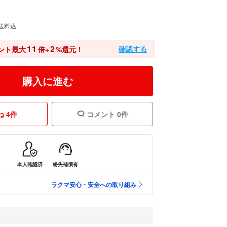
送料込
11
2
確認する
ント最大
倍+
%還元！
購入に進む
 4件
コメント 0件
本人確認済
紛失補償有
ラクマ安心・安全への取り組み