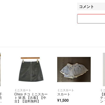
メッセージのやり
コメント
仕事等で返信が遅
発送については、
ご不明な点があれ
気持ちの良い取引
よろしくお願いし
ミニスカート
ミニスカート
ミ
千
Chico チコ ミニスカー
スカート
【
切
ト M 黒 【古着】【中
テ
¥1,500
 F
古】【送料無料】
ン