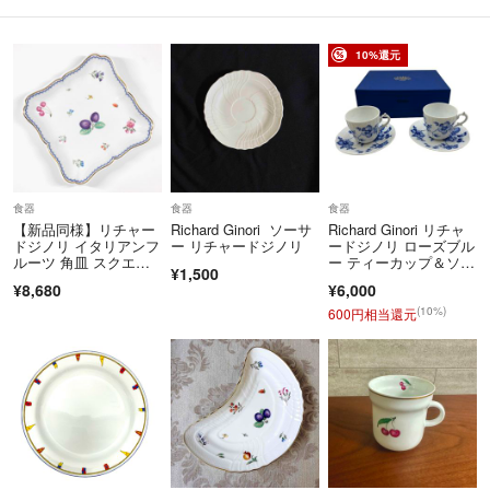
特定のお客様に対するお取り置きや専用ページには対応できかねます。
またご購入は先着順とさせて頂いております。
商品はすべて１点ものです。
10%還元
他モールでも併売をおこなっておりますため、システム遅延などにより
完売商品の取り下げが間に合わず購入の重複が発生した場合お取引キャ
ンセルとさせていただきますので予め承知ください。
■付属品について
外箱なども含めて付属品は商品ページに記載している、もしくは画像に
食器
食器
食器
写っているものが全てとなります。
【新品同様】リチャー
Richard Ginori ソーサ
Richard Ginori リチャ
保証書に記載の個人情報は、塗りつぶしや切り抜き等により全て削除し
ドジノリ イタリアンフ
ー リチャードジノリ
ードジノリ ローズブル
ルーツ 角皿 スクエア
ー ティーカップ＆ソー
ております。
¥1,500
プレート 21cm 盛皿 イ
サー ペア 洋食器 ブラ
¥8,680
¥6,000
※サムネイルなどに用いているスタンドやハンガーなどはサムネイル画
タリア製 希少
ンド 花柄 バラ 食器 中
古 W1
(10%)
600円相当還元
像を撮影するための備品のため付属品ではございません。
※ご購入後にお客様にて住所変更をおこなう場合は必ず当ショップへご
連絡願います。
ご連絡がない場合は住所変更せず発送となり、その責任は一切ストアで
負うことはございません。
■連絡について