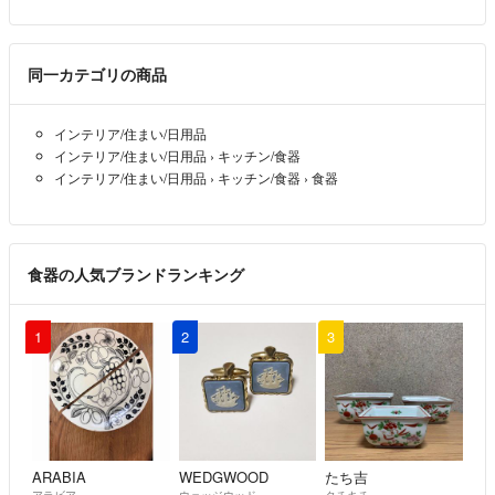
同一カテゴリの商品
インテリア/住まい/日用品
インテリア/住まい/日用品
›
キッチン/食器
インテリア/住まい/日用品
›
キッチン/食器
›
食器
食器の人気ブランドランキング
1
2
3
ARABIA
WEDGWOOD
たち吉
アラビア
ウェッジウッド
タチキチ