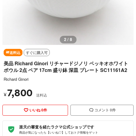
2 / 8
送料込
すぐに購入可
美品 Richard Ginori リチャードジノリ ベッキオホワイト
ボウル 2点 ペア 17cm 盛り鉢 深皿 プレート SC11161A2
Richard Ginori
7,800
¥
送料込
いいね 0件
コメント 0件
楽天の審査を経たラクマ公式ショップです
商品が気になったら【いいね♡】しておトク情報をゲット