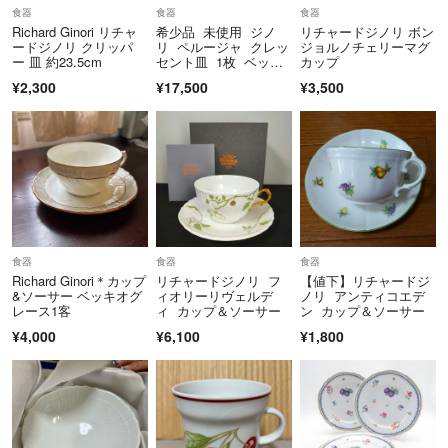
食器
食器
食器
当ストアから注文確認および発送通知などのメール案内はありません。
Richard Ginori リチャ
希少品 未使用 ジノ
リチャードジノリ ボン
ラクマのステータス変更や通知にてご確認願います。
ードジノリ クリッパ
リ ペルージャ クレッ
ジョルノチェリーマグ
ー 皿 約23.5cm
セント皿 1枚 ベッキ
カップ
オフルーツ
▼特商法
¥2,300
¥17,500
¥3,500
https://fril.jp/ts/official/law/mau/
▼返品特約
https://fril.jp/ts/official/law/mau/#return_policy
▼適格請求書発行事業者登録番号
T8100001017637
■営業時間■
平日・土曜日9:00～17:00(日曜・祝日休み)
食器
食器
食器
Richard Ginori＊カップ
リチャードジノリ フ
【値下】リチャードジ
&ソーサー ベッキオグ
ィオリーリヴェルデ
ノリ アンティコエデ
レース1客
ィ カップ＆ソーサー
ン カップ＆ソーサー
¥4,000
¥6,100
¥1,800