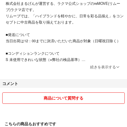
株式会社まるげんが運営する、ラクマ公式ショップのreMOVE(リムー
ブ)ラクマ店です。
リムーブでは、「ハイブランドを軽やかに、日常を彩る品揃え」をコン
セプトに中古商品を取り揃えております。
■発送について
当日出荷は12：00までに決済いただいた商品が対象（日曜祝日除く）
■コンディションランクについて
S 未使用できれいな状態（※弊社の検品基準）
SA 未使用に近い、全体的にきれいな状態
続きを表示する
A 使用感が少なく汚れやダメージがあっても目立たないきれいな状態
AB 多少の使用感はありますが、比較的良好な状態
コメント
B 使用感や汚れ・ダメージはありますが、まだまだお使い頂ける状態
C 使用感が強く、汚れやダメージが多い状態
D ジャンク品
商品について質問する
※当店基準の判断
■お取引について
当店はラクマの規約に則り営業させて頂いております。
こちらの商品もおすすめです