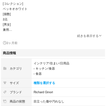
[コレクション]
ベッキオホワイト
[個数]
2点
[男女]
兼用
[色]
続きを表示する
ホワイト
2ヶ月前
[素材・その他]
ペア 17cm 盛り鉢 深皿 プレート
商品情報
[表記サイズ]
直径17 高7.5
インテリア/住まい/日用品
[実寸サイズ]
カテゴリ
›
キッチン/食器
-
›
食器
※寸法は平置実寸です。（多少の誤差はお許しください）
[コンディションレベル]
サイズ
種類を選択する
A
[コンディション詳細]
ブランド
Richard Ginori
水あか、若干傷
商品の状態
目立った傷や汚れなし
[付属品]