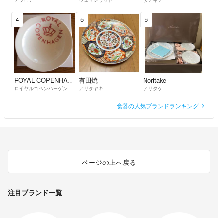
4
5
6
ROYAL COPENHAGEN
有田焼
Noritake
ロイヤルコペンハーゲン
アリタヤキ
ノリタケ
食器の人気ブランドランキング
ページの上へ戻る
注目ブランド一覧