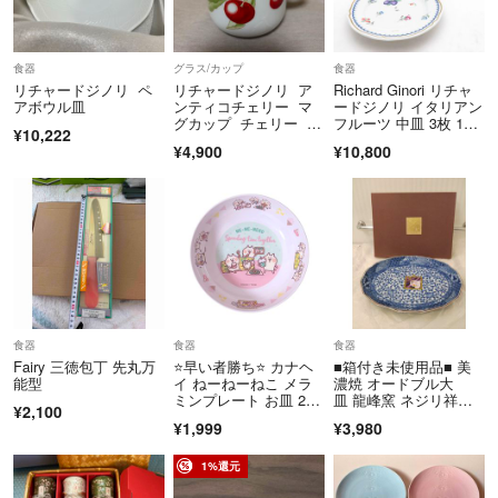
食器
グラス/カップ
食器
リチャードジノリ ペ
リチャードジノリ ア
Richard Ginori リチャ
アボウル皿
ンティコチェリー マ
ードジノリ イタリアン
グカップ チェリー さ
フルーツ 中皿 3枚 19c
¥10,222
くらんぼ
mデザートプレートセ
¥4,900
¥10,800
ット 金彩 果物柄 SU14
774Q1
食器
食器
食器
Fairy 三徳包丁 先丸万
⭐️早い者勝ち⭐️ カナヘ
■箱付き未使用品■ 美
能型
イ ねーねーねこ メラ
濃焼 オードブル大
ミンプレート お皿 20c
皿 龍峰窯 ネジリ祥
¥2,100
m 白 割れにくい
瑞 楕円形 三洋陶器
¥1,999
¥3,980
1%還元