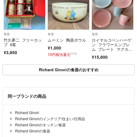
食器
食器
食器
竹久夢二 フリーカッ
ムーミン 陶器ボウル
ロイヤルコペンハーゲ
プ 6客
ン フラワーエンブレ
¥1,000
ム プレート マグカッ
¥3,850
プ 廃盤希少
(1%)
10円相当還元
¥15,800
Richard Ginoriの食器のおすすめ
同一ブランドの商品
Richard Ginori
Richard Ginoriのインテリア/住まい/日用品
Richard Ginoriのキッチン/食器
Richard Ginoriの食器