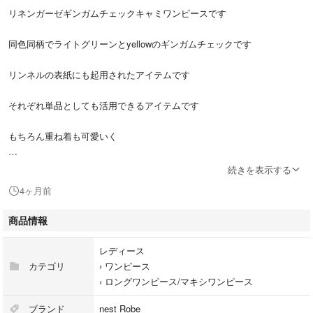
リネンガーゼギンガムチェックキャミワンピースです
同色同柄でライトグリーンとyellowのギンガムチェックです
リンネルの表紙にも起用されたアイテムです
それぞれ単品としても活用できるアイテムです
もちろん重ね着も可愛いく
前後2wayで着用可能です
続きを表示する
4ヶ月前
別ページにお揃いのボレロあります
商品情報
値下げ交渉❌不可
レディース
カテゴリ
›
ワンピース
›
ロングワンピース/マキシワンピース
ブランド
nest Robe