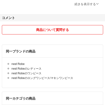
続きを表示する
交換返品不可でお願い致しますm(__)m
コメント
また殆ど送料込となり、
ローコストに抑えたいので小さくして
主に普通郵便として送ります。
商品について質問する
更にシワシワになる恐れになりますが
予めご了承くださいm(__)m
同一ブランドの商品
ノークレームノーリターンでご利用お願い致します
nest Robe
nest Robeのレディース
nest Robeのワンピース
nest Robeのロングワンピース/マキシワンピース
同一カテゴリの商品