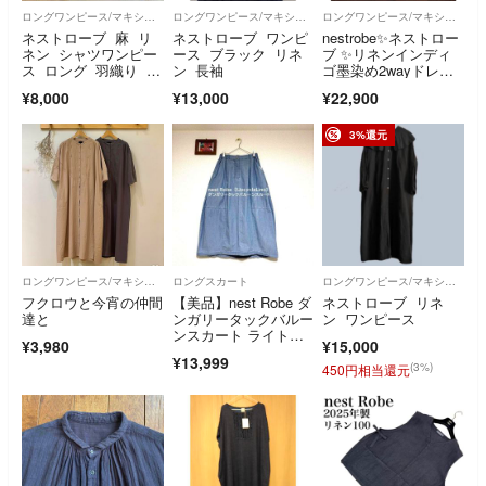
ロングワンピース/マキシワンピース
ロングワンピース/マキシワンピース
ロングワンピース/マキシワンピース
ネストローブ 麻 リ
ネストローブ ワンピ
nestrobe✨ネストロー
ネン シャツワンピー
ース ブラック リネ
ブ ✨リネンインディ
ス ロング 羽織り ダ
ン 長袖
ゴ墨染め2wayドレ
ブルブタン F
ス リネン
¥8,000
¥13,000
¥22,900
3%還元
ロングワンピース/マキシワンピース
ロングスカート
ロングワンピース/マキシワンピース
フクロウと今宵の仲間
【美品】nest Robe ダ
ネストローブ リネ
達と
ンガリータックバルー
ン ワンピース
ンスカート ライトブ
¥3,980
¥15,000
ルー
¥13,999
(3%)
450円相当還元