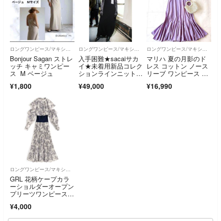
ロングワンピース/マキシワンピース
ロングワンピース/マキシワンピース
ロングワンピース/マキシワンピース
Bonjour Sagan ストレ
入手困難★sacaiサカ
マリハ 夏の月影のド
ッチ キャミワンピー
イ★未着用新品コレク
レス コットン ノース
ス M ベージュ
ションラインニットワ
リーブ ワンピース パ
ンピース黒
ープル インド製
¥1,800
¥49,000
¥16,990
ロングワンピース/マキシワンピース
GRL 花柄ケープカラ
ーショルダーオープン
プリーツワンピース[a
l148]
¥4,000