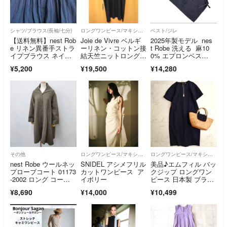
シャツ/ブラウス(長袖/七分)
ロングワンピース/マキシワンピース
ベスト/ジレ
【送料無料】nest Rob
Joie de Vivre ベルギ
2025年製モデル nes
e リネン異番手ストラ
ーリネン・コットン接
t Robe 洗える 麻10
イプブラウス ネイビ
結天竺ニットロングド
0% エプロンベス
ー
レス
ト ジレ
¥5,200
¥19,500
¥14,280
その他
ロングワンピース/マキシワンピース
ロングワンピース/マキシワンピース
nest Robe ウールネッ
SNIDEL アシメフリル
美品♪エムフィル バッ
プローブコート 01173
カットワンピース ア
クジップ ロングワン
-2002 ロング コー
イボリー
ピース 日本製 ブラッ
ト ベージュ レディー
ク
¥8,690
¥14,000
¥10,499
ス ネストローブ【中
古】6-0709G◎