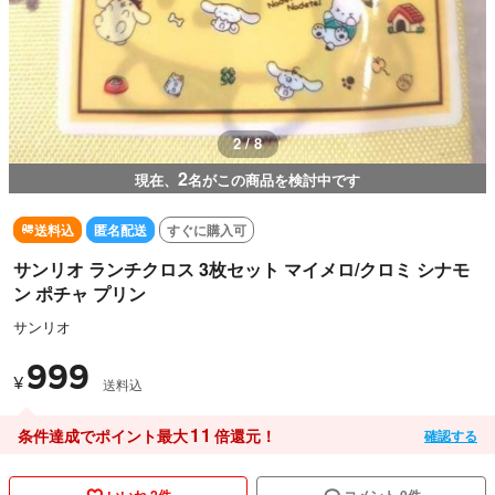
2 / 8
2
現在、
名がこの商品を検討中です
送料込
匿名配送
すぐに購入可
サンリオ ランチクロス 3枚セット マイメロ/クロミ シナモ
ン ポチャ プリン
サンリオ
999
¥
送料込
11
条件達成でポイント最大
倍還元！
確認する
いいね 2件
コメント 0件