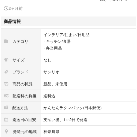
類いかがでしょう(*^^*)
2ヶ月前
ご自分用に、お子様用に、プレゼント 贈り物 ギフト にもおすすめです！
商品情報
新品未使用になりますが、海外製品の為、初期的な糸のほつれや造りの荒
インテリア/住まい/日用品
さなどがある場合もございます。
カテゴリ
›
キッチン/食器
未開封の商品は中身までの検品はでき兼ねます。
›
弁当用品
自宅保管となります。ご了承下さい。
サイズ
なし
上記の事に、ご理解のある方のご購入をお願いいたします。
ブランド
サンリオ
防水対策をして配送いたします。
商品の状態
新品、未使用
他にもサンリオ キャラクターグッズ 商品出品しております。
配送料の負担
送料込
よろしければご覧下さい( ^_^)/~~~
配送方法
かんたんラクマパック(日本郵便)
SANRIO
子供
発送日の目安
支払い後、1～2日で発送
キッズ
発送元の地域
神奈川県
幼児