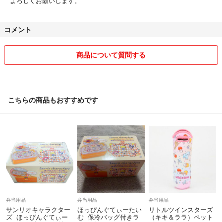
よろしくお願いします。
すう
ねね
コメント
れい
ぼんぼんりぼん
ランチョンマット
商品について質問する
ハート
キラキラ
宝石
ジュエリー
こちらの商品もおすすめです
夢可愛い
夢かわいい
マット
可愛い
人気
友達
彼女
誕生日
誕プレ
弁当用品
弁当用品
弁当用品
お祝い
サンリオキャラクター
ほっぴんぐてぃーたい
リトルツインスターズ
ズ ほっぴんぐてぃー
む 保冷バッグ付きラ
（キキ＆ララ）ペット
弁当用品