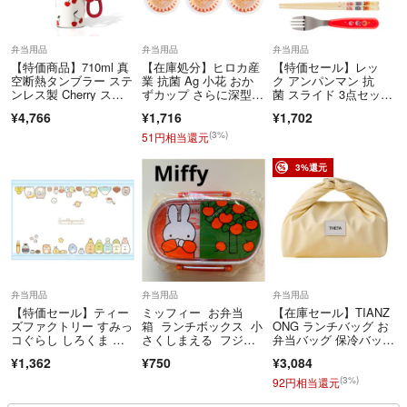
弁当用品
弁当用品
弁当用品
【特価商品】710ml 真
【在庫処分】ヒロカ産
【特価セール】レッ
空断熱タンブラー ステ
業 抗菌 Ag 小花 おか
ク アンパンマン 抗
ンレス製 Cherry スト
ずカップ さらに深型 6
菌 スライド 3点セッ
ロー
号 170
ト (フォーク スプ
¥4,766
¥1,716
¥1,702
(3%)
51円相当還元
3%還元
弁当用品
弁当用品
弁当用品
【特価セール】ティー
ミッフィー お弁当
【在庫セール】TIANZ
ズファクトリー すみっ
箱 ランチボックス 小
ONG ランチバッグ お
コぐらし しろくま ぺ
さくしまえる フジパ
弁当バッグ 保冷バッ
んぎん とんかつ
ン
グ お弁当袋
¥1,362
¥750
¥3,084
(3%)
92円相当還元