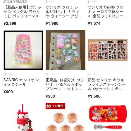
調理道具/製菓道具
シール
シール
【新品未使用】ポチャ
サンリオ クロミ シー
サンリオ Sanrio クロ
ッコ ペックル 当たり
ル3点セット ギラギ
ミ オーロラ立体シー
くじ ポップコーンメー
ラ ウォーター クリ
ル 金箔ぷっくりシー
カー
ア 新品
ル シール
¥2,399
¥1,980
¥1,574
シール
シール
シール
SANRIO サンリオ マ
正規品 お裾分け サン
新品 サンリオ キラキ
イメロシール
リオ うるちゅるポッ
ララインストーンシー
プシール コットンパ
ル 4枚セット キテ
¥600
フィシールなど
ィ ウサハナ
¥550
¥1,500
3%還元