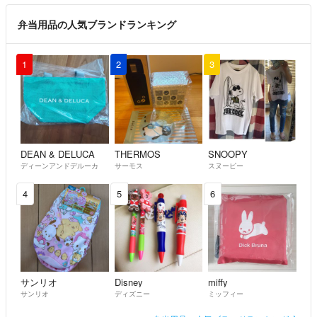
弁当用品の人気ブランドランキング
1
2
3
DEAN & DELUCA
THERMOS
SNOOPY
ディーンアンドデルーカ
サーモス
スヌーピー
4
5
6
サンリオ
Disney
miffy
サンリオ
ディズニー
ミッフィー