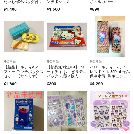
たいむ保冷バッグ付き
ンチボックス
ボトルカバー
幼稚園
ランチボックス
¥1,400
¥1,500
¥890
保育園
小学生
中学生
高校生
女の子
女子
お昼
ご飯
弁当用品
弁当用品
弁当用品
日用品
【新品】 キティ&ター
【新品送料無料❗️】ハロ
ハローキティ ステン
雑貨
フィー ランチボックス
ーキティ おにぎりデコ
レスボトル 350ml 保温
セット 【サンリオ】
パック 丸型 4枚入 お
保冷水筒 胸キュンメ
新学期
弁当 ランチ
モリーズ サンリオ
新入学
¥1,600
¥300
¥4,299
入学準備
まとめ売り
セット販売
ランチグッズ