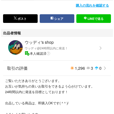
ベビー
購入の流れを確認する
赤ちゃん
女児
大人
ポスト
シェア
LINEで送る
サンリオ
ランチクロス
出品者情報
ランチマット
マット
ウッディ's shop
ナフキン
ウッディ@24時間以内に発送！
おしゃれ
本人確認済
オシャレ
可愛い
取引の評価
1,296
3
0
ハンカチ
バンダナ
キティ
ご覧いただきありがとうございます。
マイメロ
お互いが気持ちの良いお取引をできるよう心がけています。
マイメロディ
24時間以内に発送を目標としております！
クロミ
ミュー
出品している商品は、即購入OKです( ^ ^ )/
みゅー
ぺこ