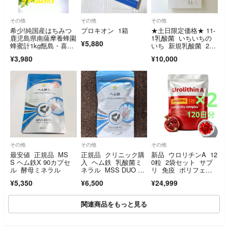
その他
その他
その他
希少!純国産はちみつ
プロキオン 1箱
★土日限定価格★ 11-
鹿児島県南薩摩養蜂園
1乳酸菌 いちいちの
¥5,880
蜂蜜計1kg甑島・喜界
いち 新規乳酸菌 2
島・三島村・非加熱
箱 新品未開封
¥3,980
¥10,000
その他
その他
その他
最安値 正規品 MS
正規品 クリニック購
新品 ウロリチンA 12
S ヘム鉄X 90カプセ
入 ヘム鉄 乳酸菌ミ
0粒 2袋セット サプ
ル 酵母ミネラル
ネラル MSS DUO 90
リ 免疫 ポリフェノ
カプセル１袋
ール 更年期 ザク
¥5,350
¥6,500
¥24,999
ロ エラグ酸 ミトコ
ンドリア 抗酸化 筋
肉
関連商品をもっと見る