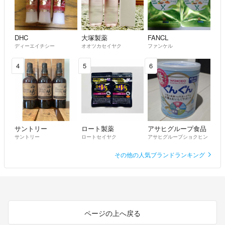
DHC
大塚製薬
FANCL
ディーエイチシー
オオツカセイヤク
ファンケル
4
5
6
サントリー
ロート製薬
アサヒグループ食品
サントリー
ロートセイヤク
アサヒグループショクヒン
その他の人気ブランドランキング
ページの上へ戻る