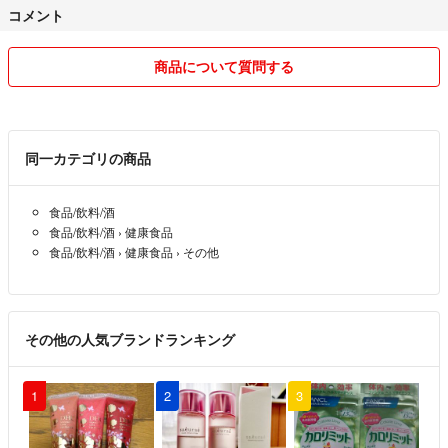
コメント
商品について質問する
同一カテゴリの商品
食品/飲料/酒
食品/飲料/酒
›
健康食品
食品/飲料/酒
›
健康食品
›
その他
その他の人気ブランドランキング
1
2
3