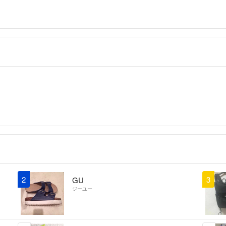
2
3
GU
ジーユー