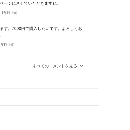
ページにさせていただきますね、
- 1年以上前
ます。7000円で購入したいです。よろしくお
。
 1年以上前
すべてのコメントを見る
返事遅くなり申し訳ありません。
○
- 1年以上前
入を検討しているのですが、7000円にお値下
ことは可能でしょうか？よろしくお願いいた
前