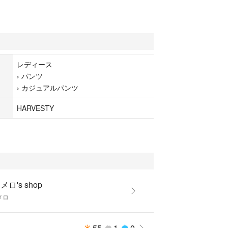
レディース
›
パンツ
›
カジュアルパンツ
HARVESTY
メロ's shop
メロ
55
1
0