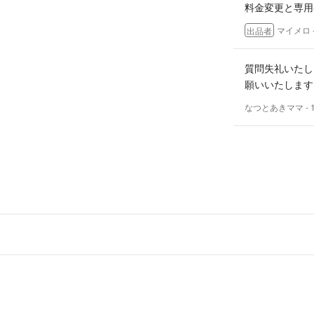
料金変更と専用
マイメロ
出品者
質問失礼いたし
願いいたします
なつとあきママ
-
うつぼ様
こんばんは、お
はい、可能です
マイメロ
出品者
こんにちは。購
げしていただく
します。
うつぼ
- 1年以上