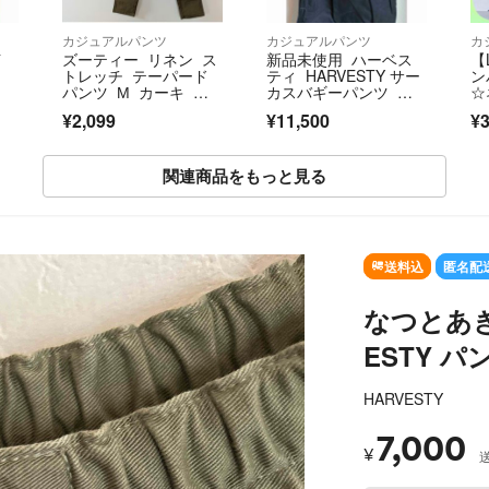
カジュアルパンツ
カジュアルパンツ
カ
イ
ズーティー リネン ス
新品未使用 ハーベス
【
トレッチ テーパード
ティ HARVESTY サー
ン
パンツ М カーキ 麻
カスバギーパンツ サ
☆
混
ーカスパンツ
¥2,099
¥11,500
¥3
関連商品をもっと見る
SOLD OUT
送料込
匿名配
なつとあき
ESTY パ
HARVESTY
7,000
¥