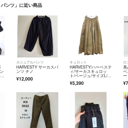
Y パンツ」に近い商品
カジュアルパンツ
キュロット
ロ
ボ
HARVESTY サーカスパ
HARVESTY/ハーベステ
美
ワン
ンツ チノ
ィ/サーカスキュロッ
ベ
 ゆ
ト/ベージュ/サイズL/レ
ー
¥12,000
ディース/FE0227
¥5,390
¥7