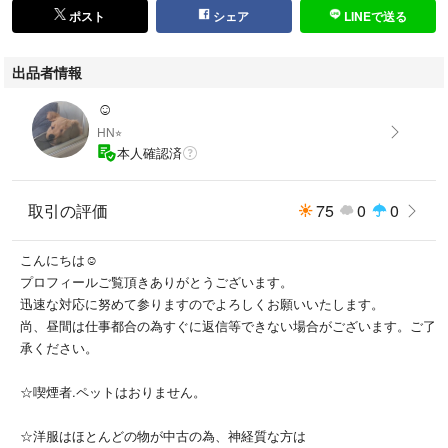
ポスト
シェア
LINEで送る
出品者情報
☺︎
HN⭐︎
本人確認済
取引の評価
75
0
0
こんにちは☺︎
プロフィールご覧頂きありがとうございます。
迅速な対応に努めて参りますのでよろしくお願いいたします。
尚、昼間は仕事都合の為すぐに返信等できない場合がございます。ご了
承ください。
☆喫煙者.ペットはおりません。
☆洋服はほとんどの物が中古の為、神経質な方は