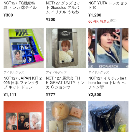
☆ご希望の配送方法がある場合、購入前にお申し付けください。場合に
NCT127 FC継続特
NCT127 グッズセッ
NCT YUTA トレカセッ
よってはお値段前後する場合ございます。
典 トレカ ②テイル
ト 2baddies アルバ
ト10
ム イリチル うちわ ト
¥300
¥1,200
レカ
¥300
☆他サイトでも出品している為、
(5%)
60円相当還元
出品していた商品をいきなり削除することがあります、ご了承下さい。
アイドルグッズ
アイドルグッズ
アイドルグッズ
NCT127 JAPAN KIT 2
NCT 127 展示会 TH
NCT127 イリチル be t
026 日本 ファンクラ
E GREAT UNITY トレ
here for me トレカ ヘ
ブ キット ドヨン
カ C ジョンウ
チャン🐻
¥1,111
¥777
¥2,800