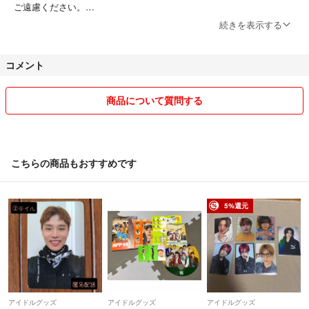
ご遠慮ください。
続きを表示する
☆K-POPグッズも出品しております。（東方神起,BIGBANG,iKON,NC
T...等）気になるグッズがございましたら気軽にお声掛けください。出
コメント
品する場合もございます。
☆配送中のトラブル・事故については責任負いかねます。
商品について質問する
☆基本的に平日のみ発送しております。
1〜2日と記載されているものでも購入して頂いたタイミングによって
は前後する可能性ございますので予めご了承ください。
こちらの商品もおすすめです
☆商品説明をしっかりと確認しご了承頂いた上での
購入申請をお願いいたします。
5%還元
説明に書いてあるにもかかわらず商品到着後クレーム等
ある場合、今後お取引は致しかねます。
☆購入希望者が重なってしまった場合は、
こちらが提示した価格に近い方にお売りします。
アイドルグッズ
アイドルグッズ
アイドルグッズ