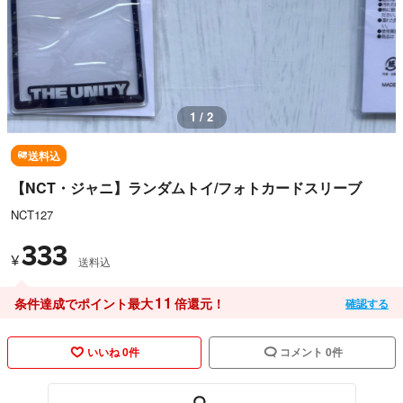
1 / 2
送料込
【NCT・ジャニ】ランダムトイ/フォトカードスリーブ
NCT127
333
¥
送料込
11
条件達成でポイント最大
倍還元！
確認する
いいね 0件
コメント 0件