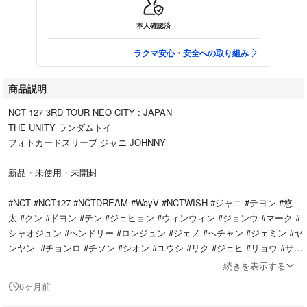
本人確認済
ラクマ安心・安全への取り組み
商品説明
NCT 127 3RD TOUR NEO CITY : JAPAN
THE UNITY ランダムトイ
フォトカードスリーブ ジャニ JOHNNY
新品・未使用・未開封
#NCT #NCT127 #NCTDREAM #WayV #NCTWISH #ジャニ #テヨン #悠
太 #クン #ドヨン #テン #ジェヒョン #ウィンウィン #ジョンウ #マーク #
シャオジュン #ヘンドリー #ロンジュン #ジェノ #ヘチャン #ジェミン #ヤ
ンヤン #チョンロ #チソン #シオン #ユウシ #リク #ジェヒ #リョウ #サク
ヤ
続きを表示する
6ヶ月前