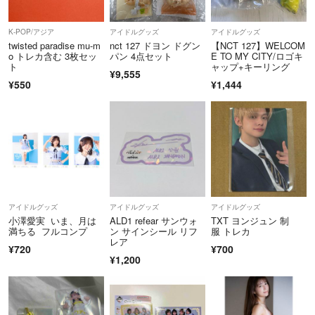
K-POP/アジア
アイドルグッズ
アイドルグッズ
twisted paradise mu-m
nct 127 ドヨン ドグン
【NCT 127】WELCOM
o トレカ含む 3枚セッ
パン 4点セット
E TO MY CITY/ロゴキ
ト
ャップ+キーリング
¥9,555
¥550
¥1,444
アイドルグッズ
アイドルグッズ
アイドルグッズ
小澤愛実 いま、月は
ALD1 refear サンウォ
TXT ヨンジュン 制
満ちる フルコンプ
ン サインシール リフ
服 トレカ
レア
¥720
¥700
¥1,200