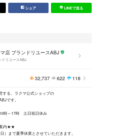
ご依頼
シェア
LINEで送る
て
マ店 ブランドリユースABJ
ンドリユースABJ
32,737
622
118
運営する、ラクマ公式ショップの
ABJです。
10時～17時 土日祝日休み
案内★★
16（日）まで夏季休業とさせていただきます。