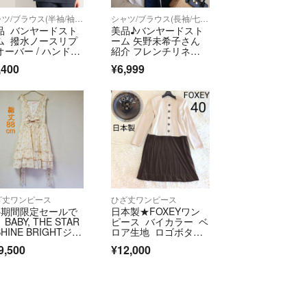
いない、リボンやベルト等は付属いたしません。
シャツ/ブラウス(半袖/袖なし)
シャツ/ブラウス(長袖/七分)
品 バンヤードスト
美品♪バンヤードスト
ト運輸
ム 撥水ノースリプ
ーム 矢野未希子さん
オーバー / ハンドウ
紹介 フレンチリネン1
ッシャブル
00 ブラウス
,400
¥6,999
2〜3日で発送と表示されますが、
発送となります。
て】
は下記URLからご確認ください。
ri-abj.com/auctionsize/sizelist.html
ントはラクマ公式パートナーの株式会社ABJによっ
す。
ざ丈ワンピース
ひざ丈ワンピース
※期間限定セールで
日本製★FOXEYワン
BABY, THE STAR
ピース バイカラー ベ
SHINE BRIGHTジャ
ロア生地 ロゴボタ
パースカート
ン 異素材ミックス
fficial/law/abj/
9,500
¥12,000
official/law/abj/#return_policy