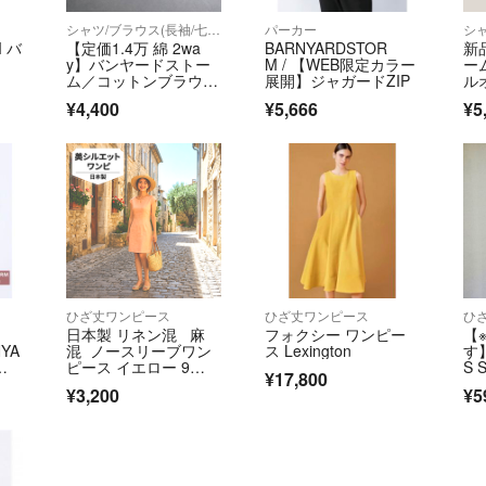
商品画像に写って
シャツ/ブラウス(長袖/七分)
パーカー
M バ
【定価1.4万 綿 2wa
BARNYARDSTOR
新
【配送業者】ヤマ
y】バンヤードストー
M / 【WEB限定カラー
ー
ム／コットンブラウス
展開】ジャガードZIP
ル
中
シャツ 襟
ォ
【発送について】
¥4,400
¥5,666
¥5
発送までの日数が
2～3営業日での
【採寸方法につい
※当店の採寸方法
https://www.kaito
※こちらのアカウ
て運営されていま
ひざ丈ワンピース
ひざ丈ワンピース
ひ
日本製 リネン混 麻
フォクシー ワンピー
【
NYA
混 ノースリーブワン
ス Lexington
す】
▼特商法
ー
ピース イエロー 9
S 
¥17,800
号 春夏
ン
https://fril.jp/ts/o
¥3,200
¥5
▼返品特約
https://fril.jp/ts/