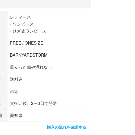
cm
） 100cm
レディース
›
ワンピース
›
ひざ丈ワンピース
に関して】
FREE / ONESIZE
仕様上、配送方法が未定と表示されますが、
送させていただきます。
BARNYARDSTORM
目立った傷や汚れなし
海道・沖縄への配送は不可となります。
入いただいた場合、大変恐縮ではございますが、
担
送料込
とさせていただきます。予めご了承くださいませ。
未定
ついて】
安
支払い後、2～3日で発送
いますが、以下のお問い合わせ内容につきまして
域
愛知県
ねますので予めご了承くださいませ。
購入の流れを確認する
節感、サイズ、デザイン等について