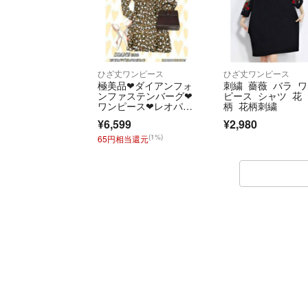
ひざ丈ワンピース
ひざ丈ワンピース
極美品❤ダイアンフォ
刺繍 薔薇 バラ 
ンファステンバーグ❤
ピース シャツ 花
ワンピース❤レオパー
柄 花柄刺繍
ド❤豹柄❤総柄❤茶色
¥6,599
¥2,980
(1%)
65円相当還元