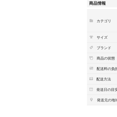
商品情報
身幅（脇下） 48
後ろ着丈（襟元より
全長 -
カテゴリ
袖丈 21cm
【配送方法・送料
サイズ
ラクマのシステム
ヤマト運輸にて発
ブランド
【ご注意】
商品の状態
こちらの商品は北
上記地域よりご購
配送料の負
お取引キャンセル
配送方法
【お問い合わせに
発送日の目
大変恐縮ではござ
は、
発送元の地
ご回答をいたしか
・商品の状態、季