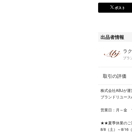
・商品画像追加の
ポスト
・お値下げについ
【弊社管理番号】
LOGD100128
出品者情報
ラク
ブラ
取引の評価
株式会社ABJが
ブランドリユース
営業日：月～金 
★★夏季休業のご
8/8（土）～8/