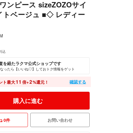
ワンピース sizeZOZOサイ
ライトベージュ ■◇ レディー
RM
料込
査を経たラクマ公式ショップです
なったら【いいね♡】しておトク情報をゲット
11
2
確認する
ント最大
倍+
%還元！
購入に進む
 0件
お問い合わせ