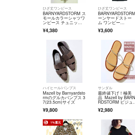
ひざ丈ワンピース
ひざ丈ワンピース
BARNYARDSTORM ス
BARNYARDSTOR
モールカラーシャツワ
ーンヤードストー
ンピース チュニッ
ム ワンピー
ク ベージュ
ス S 紺 【古着】【
¥4,380
¥3,600
古】【送料無料】
ハイヒール/パンプス
サンダル
Mazell by Barnyardsto
最終値下げ！極美
rmのグルカパンプス 3
品 Mazell by BAR
7(23.5cm)サイズ
RDSTORM ビジュ
フラットサンダル
¥9,800
¥2,980
1%還元