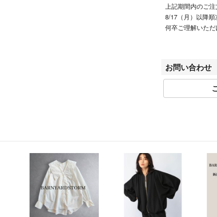
上記期間内のご注
8/17（月）以降
何卒ご理解いただ
【※ご注意※】
一部、北海道・沖
お問い合わせ
大変恐縮ではござ
ますようお願いい
【お問い合わせに
大変恐縮ではござ
は、
ご回答をいたしか
・個々の商品につ
・商品画像追加の
・お値下げについ
【付属品等につい
商品画像に写って