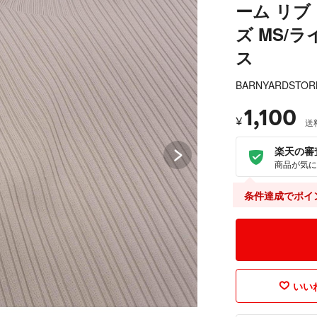
ーム リブ 
ズ MS/
ス
BARNYARDSTO
1,100
¥
送
楽天の審
商品が気に
条件達成でポイ
いいね