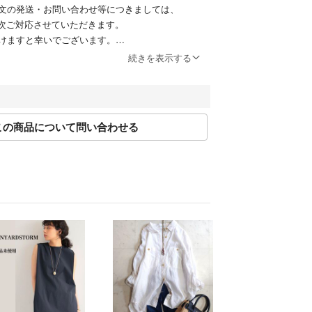
文の発送・お問い合わせ等につきましては、
順次ご対応させていただきます。
けますと幸いでございます。
続きを表示する
縄への配送不可の商品がございます。
いますが、ご購入前に商品説明文をご確認いただき
たします。
この商品について問い合わせる
ついて】
いますが、以下のお問い合わせ内容につきまして
ねますので予めご了承くださいませ。
いて（状態・季節感・サイズ・デザイン等）
ご依頼
て
て】
いるものが全てとなります。