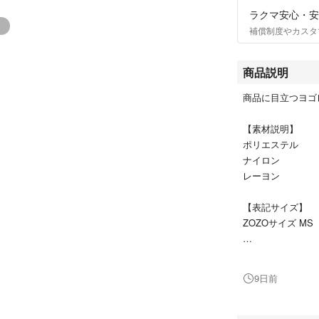
ラクマ安心・安
補償制度やカスタ
商品説明
商品に目立つヨゴ
【素材説明】
ポリエステル
ナイロン
レーヨン
【表記サイズ】
ZOZOサイズ MS
【カラー】
ライトベージュ
9日前
【実寸サイズ】
肩幅 34cm