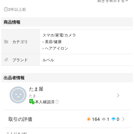
続きを表示する
2年以上前
【商品説明】
ナノレベルのスチームが毛髪深部まで浸透。髪への負担を軽減し、潤い＆
商品情報
カールをキープする“ルフォール ナノアイロン”
ナノスチームを利用することで、芯から潤い、ツヤのあるなめらかな手触
スマホ/家電/カメラ
りに。
カテゴリ
›
美容/健康
短時間でしっかりとリッジの効いた持ちの良いカールを実現。
›
ヘアアイロン
・消費電力：800W
ブランド
ルベル
・電圧：AC100V 50/60Hz
・温度：120～180℃(13段階調節)
出品者情報
・総重量：565g(コード含)
・コード長さ：3m
たま屋
・水タンク容量：20ml
たま
・スチーム表示：LED(ブルー：スチーム少/オレンジ：スチーム多)
本人確認済
・付属品：水タンク/スタンド/クイックコートバンド
取引の評価
164
1
0
こんにちは!