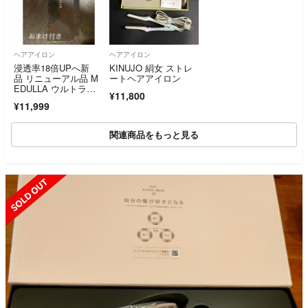
ヘアアイロン
ヘアアイロン
浸透率18倍UPへ新
KINUJO 絹女 ストレ
品 リニューアル品 M
ートヘアアイロン
EDULLA ウルトラシ
¥11,800
ャインプロ
¥11,999
関連商品をもっと見る
SOLD OUT