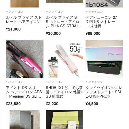
ヘアアイロン
ヘアアイロン
ヘアアイロン
ルベル プライア スト
ルベル プライア S
ヘアビューロン 27
レート ヘアアイロン
S ストレートアイロ
D PLUS ストレー
ン PLIA SS STRAIGH
ト 未使用
¥21,800
T I
¥30,000
¥89,000
ヘアアイロン
ヘアアイロン
ヘアアイロン
アドスト DS スリ
SHOBIDO どこでも前
クレイツイオン✨エレ
ム ヘアアイロン ADS
髪ミニアイロン 軽量U
メアストレート✨SSI
T Premium DS SLI
SB 給電式
E-G15✨PRO✨
M ピンク ストレート
¥23,880
¥2,230
¥4,500
ヘアアイロン