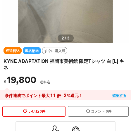
2 / 3
送料込
匿名配送
すぐに購入可
KYNE ADAPTATION 福岡市美術館 限定Tシャツ 白 [L] キ
ネ
19,800
¥
送料込
11
2
条件達成でポイント最大
倍+
%還元！
確認する
いいね 0件
コメント 0件