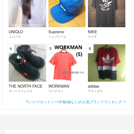
UNIQLO
Supreme
NIKE
ユニクロ
シュプリーム
ナイキ
4
5
6
THE NORTH FACE
WORKMAN
adidas
ザノースフェイス
ワークマン
アディダス
Tシャツ/カットソー(半袖/袖なし)の人気ブランドランキング