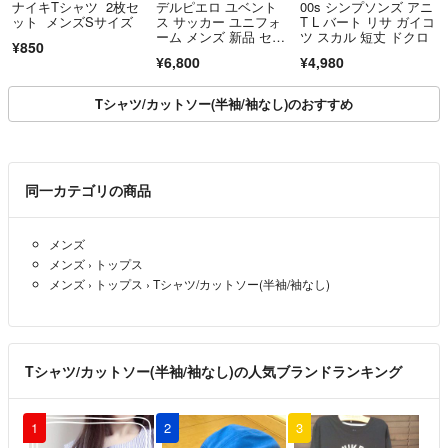
ナイキTシャツ 2枚セ
デルピエロ ユベント
00s シンプソンズ アニ
ット メンズSサイズ
ス サッカー ユニフォ
T L バート リサ ガイコ
ーム メンズ 新品 セリ
ツ スカル 短丈 ドクロ
¥850
エA 長袖 イタリア代
¥6,800
¥4,980
表 10番 レトロ レプリ
カ FIFA
Tシャツ/カットソー(半袖/袖なし)のおすすめ
同一カテゴリの商品
メンズ
メンズ
›
トップス
メンズ
›
トップス
›
Tシャツ/カットソー(半袖/袖なし)
Tシャツ/カットソー(半袖/袖なし)の人気ブランドランキング
1
2
3