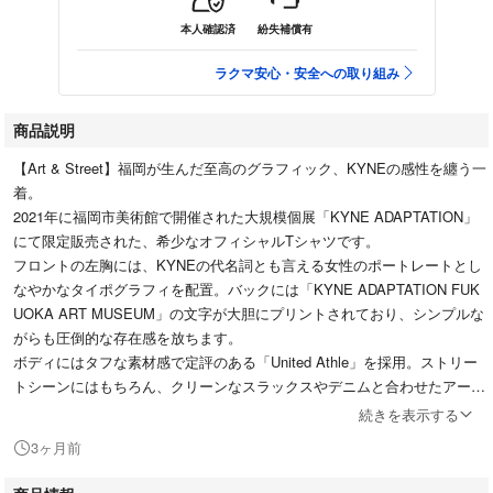
本人確認済
紛失補償有
ラクマ安心・安全への取り組み
商品説明
【Art & Street】福岡が生んだ至高のグラフィック、KYNEの感性を纏う一
着。
2021年に福岡市美術館で開催された大規模個展「KYNE ADAPTATION」
にて限定販売された、希少なオフィシャルTシャツです。
フロントの左胸には、KYNEの代名詞とも言える女性のポートレートとし
なやかなタイポグラフィを配置。バックには「KYNE ADAPTATION FUK
UOKA ART MUSEUM」の文字が大胆にプリントされており、シンプルな
がらも圧倒的な存在感を放ちます。
ボディにはタフな素材感で定評のある「United Athle」を採用。ストリー
トシーンにはもちろん、クリーンなスラックスやデニムと合わせたアーテ
ィスティックな着こなしもおすすめです。アートピースを身にまとうよう
続きを表示する
な特別感を、ぜひ日々のスタイリングに取り入れてみてください。
3ヶ月前