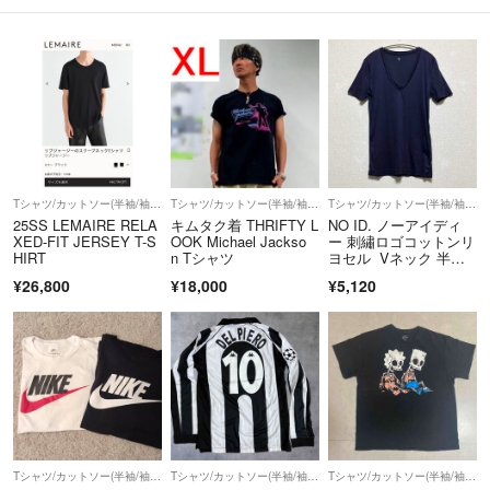
Tシャツ/カットソー(半袖/袖なし)
Tシャツ/カットソー(半袖/袖なし)
Tシャツ/カットソー(半袖/袖なし)
25SS LEMAIRE RELA
キムタク着 THRIFTY L
NO ID. ノーアイディ
XED-FIT JERSEY T-S
OOK Michael Jackso
ー 刺繡ロゴコットンリ
HIRT
n Tシャツ
ヨセル Vネック 半袖T
シャツ 吸収発散素
¥26,800
¥18,000
¥5,120
材 ネイビー1
Tシャツ/カットソー(半袖/袖なし)
Tシャツ/カットソー(半袖/袖なし)
Tシャツ/カットソー(半袖/袖なし)